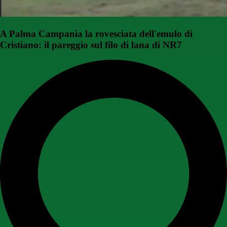
A Palma Campania la rovesciata dell'emulo di
Cristiano: il pareggio sul filo di lana di NR7