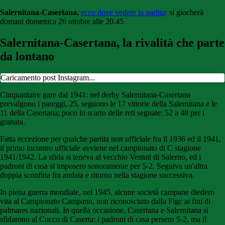
Salernitana-Casertana,
ecco dove vedere la partita
: si giocherà
domani domenica 26 ottobre alle 20.45
Salernitana-Casertana, la rivalità che parte
da lontano
Caricamento post Instagram...
Cinquantatre gare dal 1941: nel derby Salernitana-Casertana
prevalgono i pareggi, 25, seguono le 17 vittorie della Salernitana e le
11 della Casertana; poco lo scarto delle reti segnate: 52 a 48 per i
granata.
Fatta eccezione per qualche partita non ufficiale fra il 1936 ed il 1941,
il primo incontro ufficiale avviene nel campionato di C stagione
1941/1942. La sfida si teneva al vecchio Vestuti di Salerno, ed i
padroni di casa si imposero sonoramente per 5-2. Seguiva un'altra
doppia sconfitta fra andata e ritorno nella stagione successiva.
In piena guerra mondiale, nel 1945, alcune società campane diedero
vita al Campionato Campano, non riconosciuto dalla Figc ai fini di
palmares nazionali. In quella occasione, Casertana e Salernitana si
sfidarono al Cucco di Caserta: i padroni di casa persero 5-2, ma il