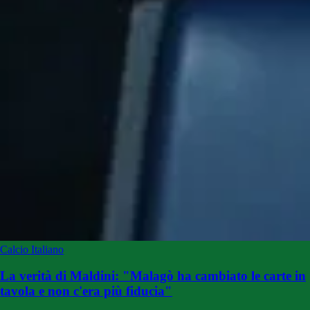
Calcio Italiano
La verità di Maldini: "Malagò ha cambiato le carte in
tavola e non c'era più fiducia"