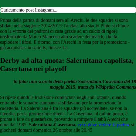
Caricamento post Instagram...
Prima della partita di domani sera all'Arechi, le due squadre si sono
sfidate nella stagione 2014/2015: l'andata allo stadio Pinto si chiude
con la vittoria dei padroni di casa grazie ad un calcio di rigore
trasformato da Marco Mancosu allo scadere del match, che fa
esplodere i tifosi. Il ritorno, con l'Arechi in festa per la promozione -
già acquisita - in serie B, finisce 1-1.
Derby ad alta quota: Salernitana capolista,
Casertana nei playoff
in foto: uno scorcio della partita Salernitana-Casertana del 18
maggio 2015, tratta da Wikipedia Commons
Si ripete quindi la tradizione cominciata negli anni ottanta, quando
entrambe le squadre campane si sfidavano per la promozione in
cadetteria. La Salernitana è fra le squadre più accreditate, se non la
favorita, per la promozione diretta. La Casertana, al quinto posto, è
pronta a fare da guastafeste, provando a rompere il tabù Arechi che
dura dal 1985.
Salernitana-Casertana,
ecco dove vedere la partita
: si
giocherà domani domenica 26 ottobre alle 20.45