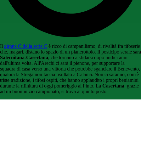
Il
girone C della serie C
è ricco di campanilismo, di rivalità fra tifoserie
che, magari, distano lo spazio di un pianerottolo. Il posticipo serale sarà
Salernitana-Casertana
, che tornano a sfidarsi dopo undici anni
dall'ultima volta. All'Arechi ci sarà il pienone, per supportare la
squadra di casa verso una vittoria che potrebbe sganciare il Benevento,
qualora la Strega non faccia risultato a Catania. Non ci saranno, com'è
triste tradizione, i tifosi ospiti, che hanno applaudito i propri beniamini
durante la rifinitura di oggi pomeriggio al Pinto. La
Casertana
, grazie
ad un buon inizio campionato, si trova al quinto posto.