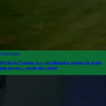
Calcio Estero
Siccità in Francia. La crisi climatica colpisce la parte
più povera... anche del calcio!