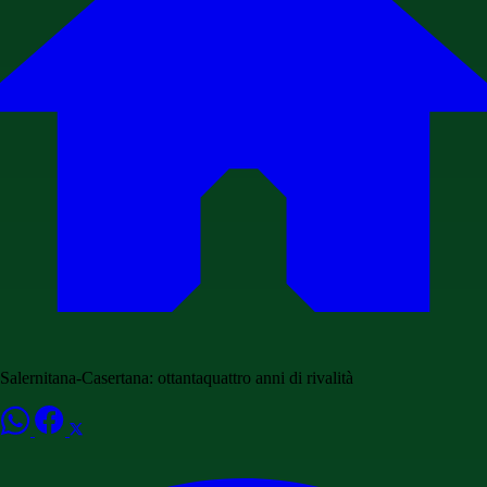
Salernitana-Casertana: ottantaquattro anni di rivalità