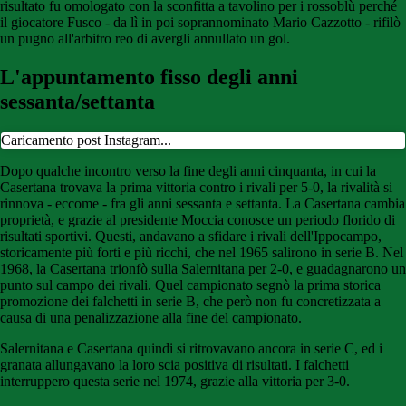
risultato fu omologato con la sconfitta a tavolino per i rossoblù perché
il giocatore Fusco - da lì in poi soprannominato Mario Cazzotto - rifilò
un pugno all'arbitro reo di avergli annullato un gol.
L'appuntamento fisso degli anni
sessanta/settanta
Caricamento post Instagram...
Dopo qualche incontro verso la fine degli anni cinquanta, in cui la
Casertana trovava la prima vittoria contro i rivali per 5-0, la rivalità si
rinnova - eccome - fra gli anni sessanta e settanta. La Casertana cambia
proprietà, e grazie al presidente Moccia conosce un periodo florido di
risultati sportivi. Questi, andavano a sfidare i rivali dell'Ippocampo,
storicamente più forti e più ricchi, che nel 1965 salirono in serie B. Nel
1968, la Casertana trionfò sulla Salernitana per 2-0, e guadagnarono un
punto sul campo dei rivali. Quel campionato segnò la prima storica
promozione dei falchetti in serie B, che però non fu concretizzata a
causa di una penalizzazione alla fine del campionato.
Salernitana e Casertana quindi si ritrovavano ancora in serie C, ed i
granata allungavano la loro scia positiva di risultati. I falchetti
interruppero questa serie nel 1974, grazie alla vittoria per 3-0.