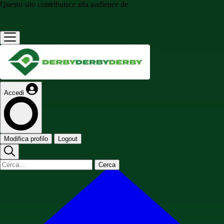
Questo sito contribuisce alla audience de
Accedi
Modifica profilo
Logout
Cerca