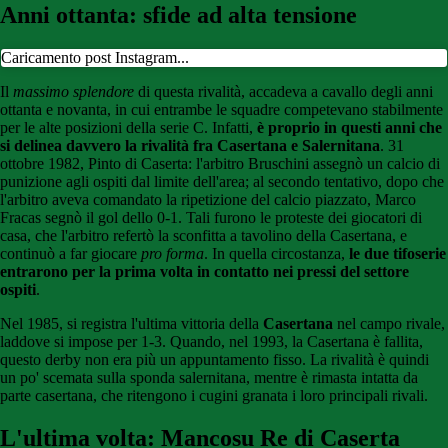
Anni ottanta: sfide ad alta tensione
Caricamento post Instagram...
Il
massimo splendore
di questa rivalità, accadeva a cavallo degli anni
ottanta e novanta, in cui entrambe le squadre competevano stabilmente
per le alte posizioni della serie C. Infatti,
è proprio in questi anni che
si delinea davvero la rivalità fra Casertana e Salernitana
. 31
ottobre 1982, Pinto di Caserta: l'arbitro Bruschini assegnò un calcio di
punizione agli ospiti dal limite dell'area; al secondo tentativo, dopo che
l'arbitro aveva comandato la ripetizione del calcio piazzato, Marco
Fracas segnò il gol dello 0-1. Tali furono le proteste dei giocatori di
casa, che l'arbitro refertò la sconfitta a tavolino della Casertana, e
continuò a far giocare
pro forma
. In quella circostanza,
le due tifoserie
entrarono per la prima volta in contatto nei pressi del settore
ospiti
.
Nel 1985, si registra l'ultima vittoria della
Casertana
nel campo rivale,
laddove si impose per 1-3. Quando, nel 1993, la Casertana è fallita,
questo derby non era più un appuntamento fisso. La rivalità è quindi
un po' scemata sulla sponda salernitana, mentre è rimasta intatta da
parte casertana, che ritengono i cugini granata i loro principali rivali.
L'ultima volta: Mancosu Re di Caserta