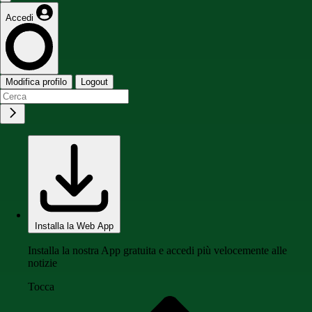
Accedi
Modifica profilo
Logout
Installa la Web App
Installa la nostra App gratuita e accedi più velocemente alle
notizie
Tocca