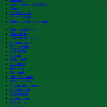
Calcio &amp; Tecnologia
Cinegol
Nomen Omen
La prima volta
Etimologie da Spogliatoio
Calcionapoli1926
Cittaceleste
Derbyderbyderby
Fantamagazine
FCInter1908
Forzaroma
Golssip
Hellas1903
Ilmilanista
Juvenews
Mediagol
Milanistichannel
Mondoudinese
Notiziecalciomercato
Numericalcio
Padovasport
Pianetamilan
SOS Fanta
Toronews