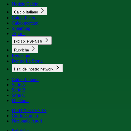
Notizie Calcio
Calcio Italiano
Calcio Estero
Calciomercato
Streaming
eSports
DDD X EVENTS
Rubriche
Redazione
Dentro La Storia
I siti del nostro network
Calcio Italiano
Serie A
Serie B
Serie C
Dilettanti
DDD X EVENTS
Cur in Campo
Nazionale Attori
Rubriche