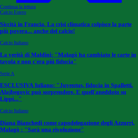
Continua la lettura
Calcio Estero
Siccità in Francia. La crisi climatica colpisce la parte
più povera... anche del calcio!
Calcio Italiano
La verità di Maldini: "Malagò ha cambiato le carte in
tavola e non c'era più fiducia"
Serie A
ESCLUSIVA Iuliano: "Juventus, fiducia in Spalletti.
Alajbegovic può sorprendere. E quell'aneddoto su
Lippi..."
Calcio Italiano
Diana Bianchedi come capodelegazione degli Azzurri,
Malagò : "Sarà una rivoluzione"