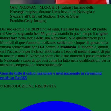
Oslo, NORWAY - MARCH 31: Erling Haaland della
Norvegia reagisce durante l'amichevole tra Norvegia e
Svizzera all'Ullevaal Stadion. (Foto di Stuart
Franklin/Getty Images)
Dal suo esordio nel
2019
fino ad oggi, Haaland ha giocato
49
partite
coi
Løvene
segnando ben
55
gol diventando in poco tempo il
miglior
marcatore
nella storia della sua Nazionale. Alle qualificazioni per i
Mondiali di quest'anno ha realizzato
sedici
reti, cinque di questa nella
vittoria schiacciante per
11-1
contro la
Moldavia
. Il Mondiale, quindi,
sarà l'occasione per il classe 2000 nato a Leeds di mettersi ancor di più
in mostra e tutta la Norvegia spera che il suo numero 9 possa trascinare
la Nazionale a suon di gol così come ha fatto nelle qualificazioni per la
massima competizione intercontinentale.
Guarda tutto il calcio nazionale e internazionale in streaming
gratis su Bet365
© RIPRODUZIONE RISERVATA