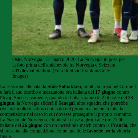
Oslo, Norvegia - 31 marzo 2026: La Norvegia in posa per
la foto prima dell'amichevole tra Norvegia e Svizzera
all'Ullevaal Stadion. (Foto di Stuart Franklin/Getty
Images)
La selezione allenata da
Ståle Solbakken
, infatti, si trova nel Girone I
e farà il suo esordio a mezzanotte ora italiana del
17 giugno
contro
l'
Iraq
. Successivamente, quando in Italia saranno le 2 di notte del
23
giugno
, la Norvegia sfiderà il
Senegal
, altra squadra che potrebbe
rivelarsi molto insidiosa non solo nel girone ma anche in tutta la
competizione nel caso in cui dovesse proseguire il proprio cammino.
La Nazionale Norvegese chiuderà la fase a gironi alle ore 21:00
italiane del
26 giugno
con un incredibile match contro la
Francia
, che
si presenta alla competizione come una delle
favorite
per la vittoria
finale.