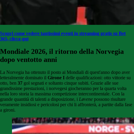
Scopri come vedere tantissimi eventi in streaming gratis su Bet
365, clicca qui
Mondiale 2026, il ritorno della Norvegia
dopo ventotto anni
La Norvegia ha ottenuto il posto ai Mondiali di quest'anno dopo aver
letteralmente dominato il
Girone I
delle qualificazioni: otto vittorie su
otto, ben
37
gol segnati e soltanto cinque subiti. Grazie alle sue
grandissime prestazioni, i norvegesi giocheranno per la quarta volta
nella loro storia la massima competizione intercontinentale. Con la
grande quantità di talenti a disposizione, i
Løvene
possono risultare
veramente insidiosi e pericolosi per chi li affronterà, a partite dalla fase
a gironi.