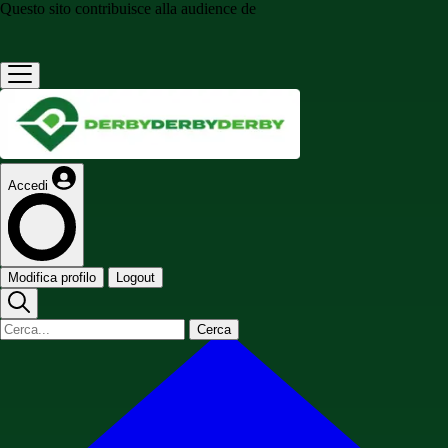
Questo sito contribuisce alla audience de
Accedi
Modifica profilo
Logout
Cerca