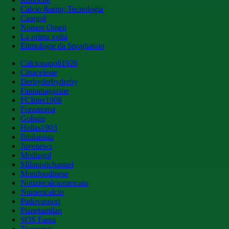
Calcio &amp; Tecnologia
Cinegol
Nomen Omen
La prima volta
Etimologie da Spogliatoio
Calcionapoli1926
Cittaceleste
Derbyderbyderby
Fantamagazine
FCInter1908
Forzaroma
Golssip
Hellas1903
Ilmilanista
Juvenews
Mediagol
Milanistichannel
Mondoudinese
Notiziecalciomercato
Numericalcio
Padovasport
Pianetamilan
SOS Fanta
Toronews