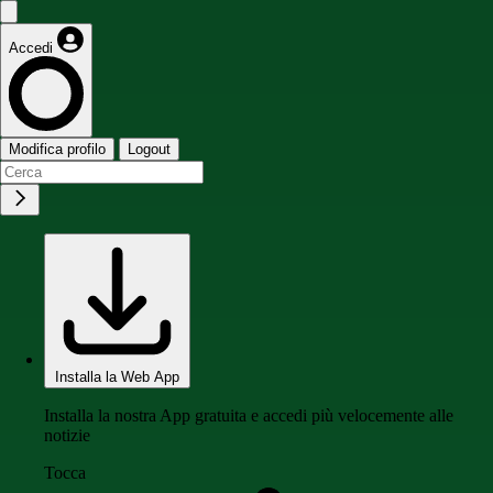
Accedi
Modifica profilo
Logout
Installa la Web App
Installa la nostra App gratuita e accedi più velocemente alle
notizie
Tocca