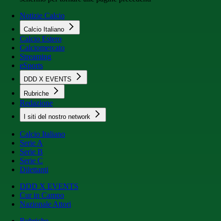
Notizie Calcio
Calcio Italiano
Calcio Estero
Calciomercato
Streaming
eSports
DDD X EVENTS
Rubriche
Redazione
I siti del nostro network
Calcio Italiano
Serie A
Serie B
Serie C
Dilettanti
DDD X EVENTS
Cur in Campo
Nazionale Attori
Rubriche