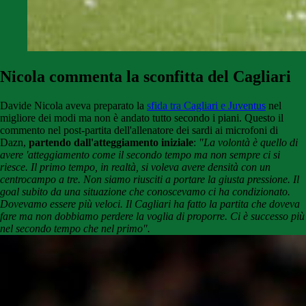
Nicola commenta la sconfitta del Cagliari
Davide Nicola aveva preparato la
sfida tra Cagliari e Juventus
nel
migliore dei modi ma non è andato tutto secondo i piani. Questo il
commento nel post-partita dell'allenatore dei sardi ai microfoni di
Dazn,
partendo dall'atteggiamento iniziale
:
"La volontà è quello di
avere 'atteggiamento come il secondo tempo ma non sempre ci si
riesce. Il primo tempo, in realtà, si voleva avere densità con un
centrocampo a tre. Non siamo riusciti a portare la giusta pressione. Il
goal subito da una situazione che conoscevamo ci ha condizionato.
Dovevamo essere più veloci. Il Cagliari ha fatto la partita che doveva
fare ma non dobbiamo perdere la voglia di proporre. Ci è successo più
nel secondo tempo che nel primo".