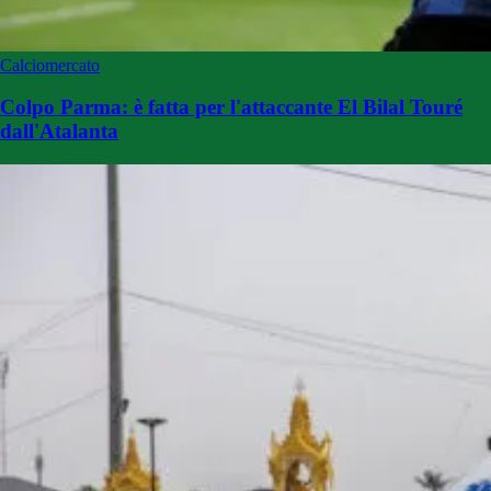
Calciomercato
Colpo Parma: è fatta per l'attaccante El Bilal Touré
dall'Atalanta