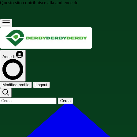
Questo sito contribuisce alla audience de
Accedi
Modifica profilo
Logout
Cerca