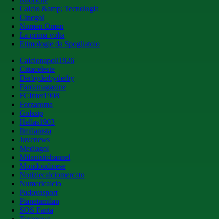
Calcio &amp; Tecnologia
Cinegol
Nomen Omen
La prima volta
Etimologie da Spogliatoio
Calcionapoli1926
Cittaceleste
Derbyderbyderby
Fantamagazine
FCInter1908
Forzaroma
Golssip
Hellas1903
Ilmilanista
Juvenews
Mediagol
Milanistichannel
Mondoudinese
Notiziecalciomercato
Numericalcio
Padovasport
Pianetamilan
SOS Fanta
Toronews