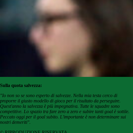
Sulla quota salvezza:
"Io non so se sono esperto di salvezze. Nella mia testa cerco di
proporre il giusto modello di gioco per il risultato da perseguire.
Quest'anno la salvezza è più impegnativa. Tutte le squadre sono
competitive. Lo spazio tra fare zero a zero e subire tanti goal è sottile.
Peccato oggi per il goal subito. L'importante è non determinare sui
nostri demeriti".
© RIPRODUZIONE RISERVATA