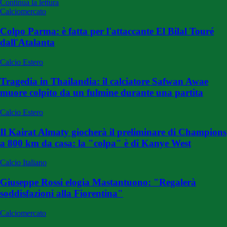
Continua la lettura
Calciomercato
Colpo Parma: è fatta per l'attaccante El Bilal Touré
dall'Atalanta
Calcio Estero
Tragedia in Thailandia: il calciatore Safwan Awae
muore colpito da un fulmine durante una partita
Calcio Estero
Il Kairat Almaty giocherà il preliminare di Champions
a 800 km da casa: la "colpa" è di Kanye West
Calcio Italiano
Giuseppe Rossi elogia Mastantuono: "Regalerà
soddisfazioni alla Fiorentina"
Calciomercato