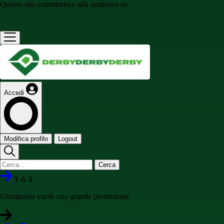
Questo sito contribuisce alla audience de
Accedi
Modifica profilo
Logout
Cerca
3
di
3
Giampaolo vuole una grande prestazione