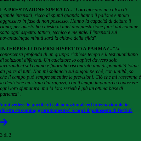
LA PRESTAZIONE SPERATA -
"
Loro giocano un calcio di
grande intensità, ricco di spunti quando hanno il pallone e molto
aggressivo in fase di non possesso. Hanno la capacità di dettare il
ritmo; per questo ho chiesto ai miei una prestazione fuori dal comune
sotto ogni aspetto: tattico, tecnico e mentale. L'intensità sui
novantacinque minuti sarà la chiave della sfida
".
INTERPRETI DIVERSI RISPETTO A PARMA? -
"
La
conoscenza profonda di un gruppo richiede tempo e il test quotidiano
di soluzioni differenti. Un calciatore lo capisci davvero solo
lavorandoci sul campo e finora ho riscontrato una disponibilità totale
da parte di tutti. Non mi sbilancio sui singoli perché, con umiltà, so
che il campo può sempre smentire le previsioni. Ciò che mi rasserena è
la dedizione mostrata dai ragazzi; con il tempo imparerò a conoscere
ogni loro sfumatura, ma la loro serietà è già un'ottima base di
partenza
".
Vuoi vedere le partite di calcio nazionale ed internazionale in
diretta streaming gratuitamente? Scopri il palinsesto di Bet365
3 di 3