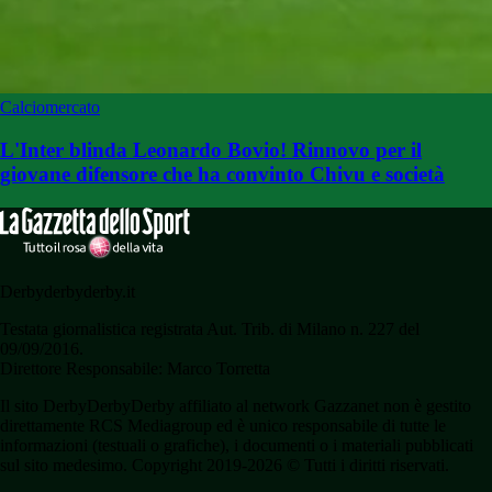
Calciomercato
L'Inter blinda Leonardo Bovio! Rinnovo per il
giovane difensore che ha convinto Chivu e società
Derbyderbyderby.it
Testata giornalistica registrata Aut. Trib. di Milano n. 227 del
09/09/2016.
Direttore Responsabile: Marco Torretta
Il sito DerbyDerbyDerby affiliato al network Gazzanet non è gestito
direttamente RCS Mediagroup ed è unico responsabile di tutte le
informazioni (testuali o grafiche), i documenti o i materiali pubblicati
sul sito medesimo. Copyright 2019-2026 © Tutti i diritti riservati.