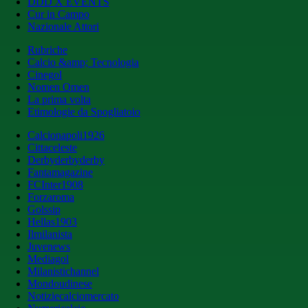
DDD X EVENTS
Cur in Campo
Nazionale Attori
Rubriche
Calcio &amp; Tecnologia
Cinegol
Nomen Omen
La prima volta
Etimologie da Spogliatoio
Calcionapoli1926
Cittaceleste
Derbyderbyderby
Fantamagazine
FCInter1908
Forzaroma
Golssip
Hellas1903
Ilmilanista
Juvenews
Mediagol
Milanistichannel
Mondoudinese
Notiziecalciomercato