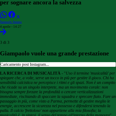
per sognare ancora la salvezza
Samuele Amato
4 aprile - 14:27
3 di 3
Giampaolo vuole una grande prestazione
Caricamento post Instagram...
LA RICERCA DI MUSICALITÀ -
"
Uso il termine 'musicalità' per
spiegare che, a volte, serve un tocco in più per gestire il gioco. Chi ha
sensibilità calcistica ne percepisce i ritmi e gli spazi. Non è un compito
che ricade su un singolo interprete, ma un movimento corale: non
bisogna sempre forzare la profondità o cercare verticalizzazioni
immediate, rischiando di spaccare la squadra e sprecare fiato. Fare un
passaggio in più, come visto a Parma, permette di gestire meglio le
energie, accrescere la sicurezza nel possesso e difendersi tenendo la
palla. Il calcio 'frettoloso' non appartiene alla mia filosofia; la
musicalità è, in sintesi, il senso del tempo all'interno della manovra
".