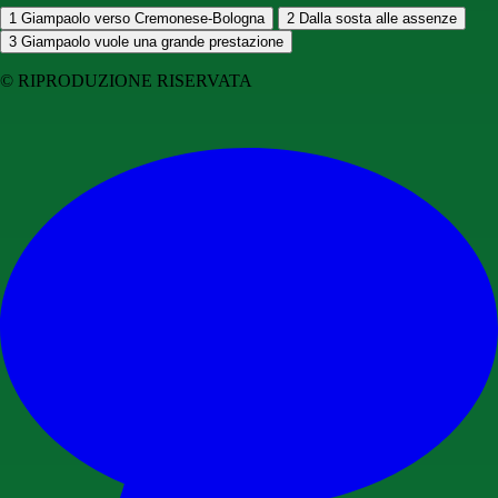
1
Giampaolo verso Cremonese-Bologna
2
Dalla sosta alle assenze
3
Giampaolo vuole una grande prestazione
© RIPRODUZIONE RISERVATA