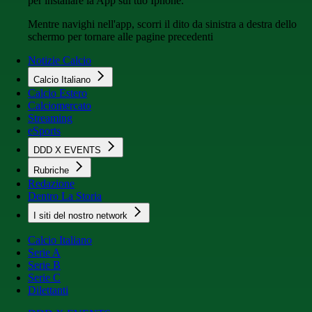
per installare la App sul tuo Iphone.
Mentre navighi nell'app, scorri il dito da sinistra a destra dello
schermo per tornare alle pagine precedenti
Notizie Calcio
Calcio Italiano
Calcio Estero
Calciomercato
Streaming
eSports
DDD X EVENTS
Rubriche
Redazione
Dentro La Storia
I siti del nostro network
Calcio Italiano
Serie A
Serie B
Serie C
Dilettanti