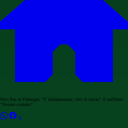
Nico Paz su Fabregas: "E' fondamentale, vive di calcio". E sull'Inter:
"Nessun contatto"