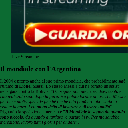
Live Streaming
Il mondiale con l'Argentina
Il 2004 è pronto anche al suo primo mondiale, che probabilmente sarà
l'ultimo di
Lionel Messi
. Lo stesso Messi a cui ha fornito un'assist
nella gara contro la Bolivia. "
Un sogno, non me ne rendevo conto e
l'ho realizzato solo dopo la gara. Ho potuto fornire un assist a Messi e
per me è molto speciale perché anche mio papà era allo stadio a
vedere la gara.
Leo mi ha detto di lavorare e di avere umiltà
".
Riguardo la spedizione americana: "
Il Mondiale lo sogno da quando
sono piccolo
, da quando guardavo le partite in tv. Per me sarebbe
incredibile, lavoro tutti i giorni per andare
".