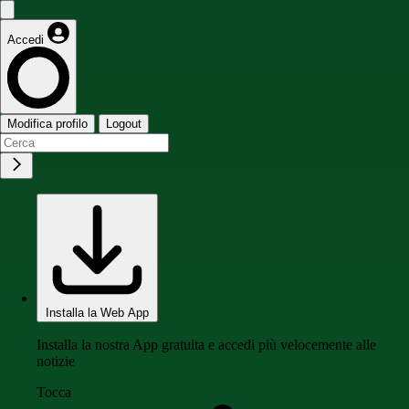
Accedi
Modifica profilo
Logout
Installa la Web App
Installa la nostra App gratuita e accedi più velocemente alle
notizie
Tocca