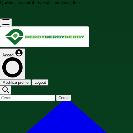
Questo sito contribuisce alla audience de
Accedi
Modifica profilo
Logout
Cerca