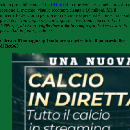
Molto probabilmente il
Real Madrid
lo riporterà a casa nella prossima
sessione di mercato, vista la recompra fissata a 10 milioni. Ma il
numero 10 del Como per ora non ne vuole sapere, ed è concentrato sul
presente. "
Non voglio pensare a queste cose. Sono concentrato al
100% qui, al Como.
Voglio dare tutto in campo qui
. Poi se ci sarà la
possibilità in futuro, vedremo
".
Clicca sull'immagine qui sotto per scoprire tutto il palinsesto live
di Bet365