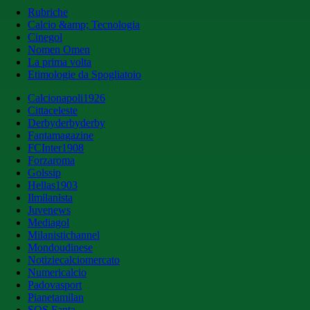
Rubriche
Calcio &amp; Tecnologia
Cinegol
Nomen Omen
La prima volta
Etimologie da Spogliatoio
Calcionapoli1926
Cittaceleste
Derbyderbyderby
Fantamagazine
FCInter1908
Forzaroma
Golssip
Hellas1903
Ilmilanista
Juvenews
Mediagol
Milanistichannel
Mondoudinese
Notiziecalciomercato
Numericalcio
Padovasport
Pianetamilan
SOS Fanta