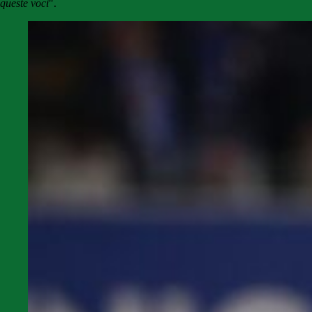
queste voci
".