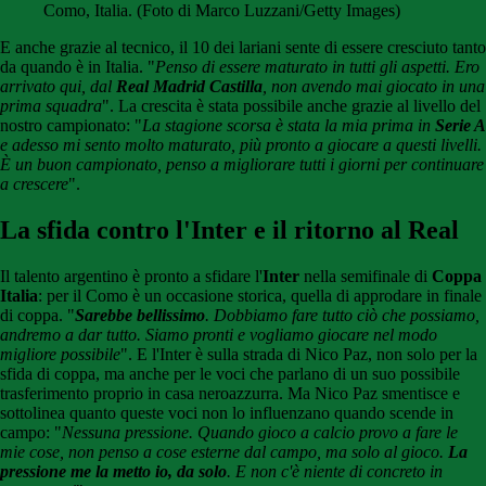
Como, Italia. (Foto di Marco Luzzani/Getty Images)
E anche grazie al tecnico, il 10 dei lariani sente di essere cresciuto tanto
da quando è in Italia. "
Penso di essere maturato in tutti gli aspetti. Ero
arrivato qui, dal
Real Madrid Castilla
, non avendo mai giocato in una
prima squadra
". La crescita è stata possibile anche grazie al livello del
nostro campionato: "
La stagione scorsa è stata la mia prima in
Serie A
e adesso mi sento molto maturato, più pronto a giocare a questi livelli.
È un buon campionato, penso a migliorare tutti i giorni per continuare
a crescere
".
La sfida contro l'Inter e il ritorno al Real
Il talento argentino è pronto a sfidare l'
Inter
nella semifinale di
Coppa
Italia
: per il Como è un occasione storica, quella di approdare in finale
di coppa. "
Sarebbe bellissimo
. Dobbiamo fare tutto ciò che possiamo,
andremo a dar tutto. Siamo pronti e vogliamo giocare nel modo
migliore possibile
". E l'Inter è sulla strada di Nico Paz, non solo per la
sfida di coppa, ma anche per le voci che parlano di un suo possibile
trasferimento proprio in casa neroazzurra. Ma Nico Paz smentisce e
sottolinea quanto queste voci non lo influenzano quando scende in
campo: "
Nessuna pressione. Quando gioco a calcio provo a fare le
mie cose, non penso a cose esterne dal campo, ma solo al gioco.
La
pressione me la metto io, da solo
. E non c'è niente di concreto in