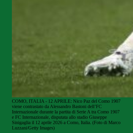
COMO, ITALIA - 12 APRILE: Nico Paz del Como 1907
viene contrastato da Alessandro Bastoni dell’FC
Internazionale durante la partita di Serie A tra Como 1907
e FC Internazionale, disputata allo stadio Giuseppe
Sinigaglia il 12 aprile 2026 a Como, Italia. (Foto di Marco
Luzzani/Getty Images)