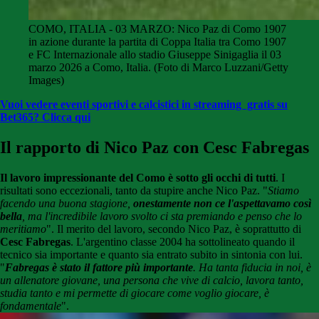
COMO, ITALIA - 03 MARZO: Nico Paz di Como 1907
in azione durante la partita di Coppa Italia tra Como 1907
e FC Internazionale allo stadio Giuseppe Sinigaglia il 03
marzo 2026 a Como, Italia. (Foto di Marco Luzzani/Getty
Images)
Vuoi vedere eventi sportivi e calcistici in streaming gratis su
Bet365? Clicca qui
Il rapporto di Nico Paz con Cesc Fabregas
Il lavoro impressionante del Como è sotto gli occhi di tutti
. I
risultati sono eccezionali, tanto da stupire anche Nico Paz. "
Stiamo
facendo una buona stagione,
onestamente non ce l'aspettavamo così
bella
, ma l'incredibile lavoro svolto ci sta premiando e penso che lo
meritiamo
". Il merito del lavoro, secondo Nico Paz, è soprattutto di
Cesc Fabregas
. L'argentino classe 2004 ha sottolineato quando il
tecnico sia importante e quanto sia entrato subito in sintonia con lui.
"
Fabregas è stato il fattore più importante
. Ha tanta fiducia in noi, è
un allenatore giovane, una persona che vive di calcio, lavora tanto,
studia tanto e mi permette di giocare come voglio giocare, è
fondamentale
".