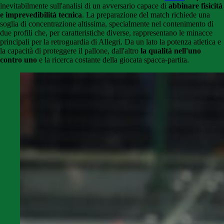
inevitabilmente sull'analisi di un avversario capace di
abbinare fisicità
e imprevedibilità tecnica
. La preparazione del match richiede una
soglia di concentrazione altissima, specialmente nel contenimento di
due profili che, per caratteristiche diverse, rappresentano le minacce
principali per la retroguardia di Allegri. Da un lato la potenza atletica e
la capacità di proteggere il pallone, dall'altro
la qualità nell'uno
contro uno
e la ricerca costante della giocata spacca-partita.