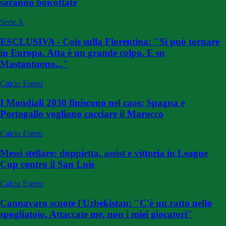
saranno boicottate
Serie A
ESCLUSIVA - Cois sulla Fiorentina: "Si può tornare
in Europa. Atta è un grande colpo. E su
Mastantuono..."
Calcio Estero
I Mondiali 2030 finiscono nel caos: Spagna e
Portogallo vogliono cacciare il Marocco
Calcio Estero
Messi stellare: doppietta, assist e vittoria in League
Cup contro il San Luis
Calcio Estero
Cannavaro scuote l'Uzbekistan: "C'è un ratto nello
spogliatoio. Attaccate me, non i miei giocatori"