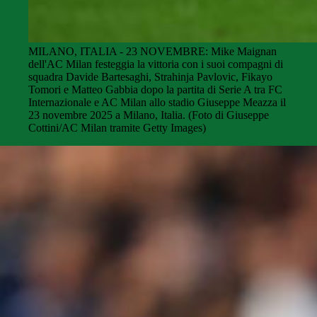
MILANO, ITALIA - 23 NOVEMBRE: Mike Maignan
dell'AC Milan festeggia la vittoria con i suoi compagni di
squadra Davide Bartesaghi, Strahinja Pavlovic, Fikayo
Tomori e Matteo Gabbia dopo la partita di Serie A tra FC
Internazionale e AC Milan allo stadio Giuseppe Meazza il
23 novembre 2025 a Milano, Italia. (Foto di Giuseppe
Cottini/AC Milan tramite Getty Images)