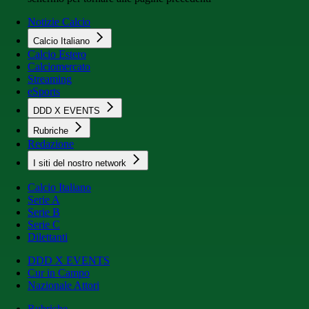
Notizie Calcio
Calcio Italiano
Calcio Estero
Calciomercato
Streaming
eSports
DDD X EVENTS
Rubriche
Redazione
I siti del nostro network
Calcio Italiano
Serie A
Serie B
Serie C
Dilettanti
DDD X EVENTS
Cur in Campo
Nazionale Attori
Rubriche