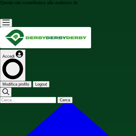
Questo sito contribuisce alla audience de
Accedi
Modifica profilo
Logout
Cerca