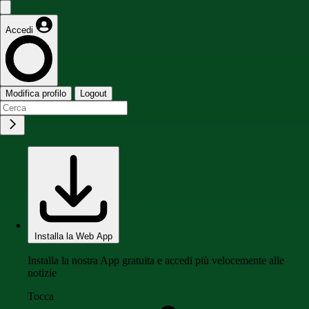
Accedi
Modifica profilo
Logout
Installa la Web App
Installa la nostra App gratuita e accedi più velocemente alle
notizie
Tocca