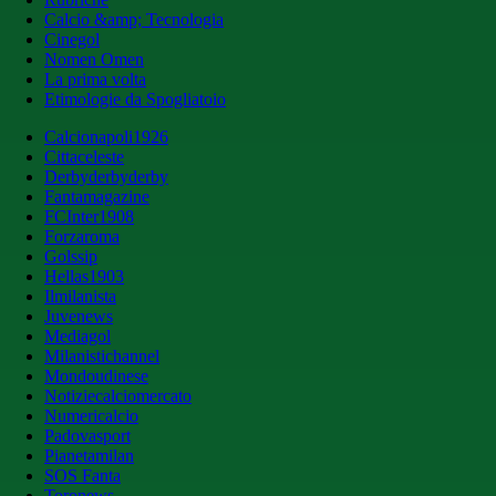
Calcio &amp; Tecnologia
Cinegol
Nomen Omen
La prima volta
Etimologie da Spogliatoio
Calcionapoli1926
Cittaceleste
Derbyderbyderby
Fantamagazine
FCInter1908
Forzaroma
Golssip
Hellas1903
Ilmilanista
Juvenews
Mediagol
Milanistichannel
Mondoudinese
Notiziecalciomercato
Numericalcio
Padovasport
Pianetamilan
SOS Fanta
Toronews