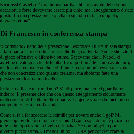
Nicolussi Caviglia
: "Una buona partita, abbiamo avuto delle buone
occasioni e forse dovevamo essere più cinici ma l'atteggiamento è stato
giusto. La mia prestazione e quella di squadra è stata completa,
davvero ottima".
Di Francesco in conferenza stampa
"Soddisfatto? Parlo della prestazione - esordisce Di Fra in sala stampa
-, la squadra ha messo in campo attitudine, cattiveria. Anche situazioni
di gioco offensive e difensive ottime. Sapevamo che il Napoli ci
avrebbe creato qualche difficoltà. Le opportunità le hanno avute loro,
ma le abbiamo avute anche noi. L'unica cosa un po' negativa è stata
che non concretizziamo quanto creiamo, ma abbiamo fatto una
prestazione di altissimo livello.
Se la classifica è un rimpianto? Mi dispiace, ma non ci guardiamo
indietro. Il presente dice che con questo atteggiamento sicuramente
metteremo in difficoltà molte squadre. La gente vuole che mettiamo in
campo tutto, lo stiamo facendo.
Come si fa a far scoccare la scintilla per trovare anche il gol? Mi
preoccuperei di più se non creassimo. Oggi la squadra mi è piaciuta in
tutte le interpretazioni a livello offensivo. Se non fai gol la porta
diventa piccolissima. Ci manca un po' il DNA per concretizzare al