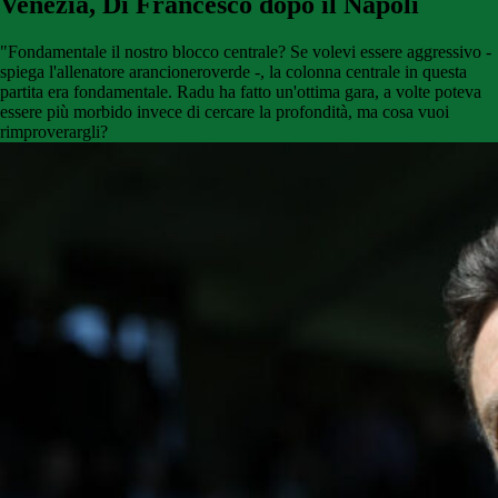
Venezia, Di Francesco dopo il Napoli
"Fondamentale il nostro blocco centrale? Se volevi essere aggressivo -
spiega l'allenatore arancioneroverde -, la colonna centrale in questa
partita era fondamentale. Radu ha fatto un'ottima gara, a volte poteva
essere più morbido invece di cercare la profondità, ma cosa vuoi
rimproverargli?