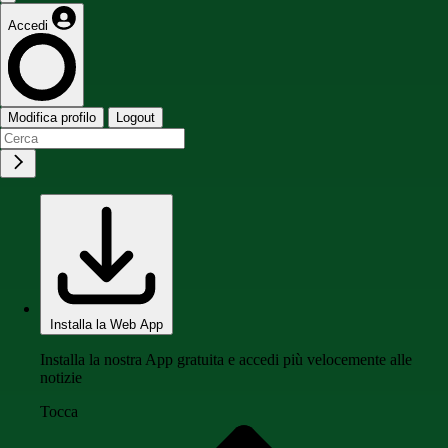
Accedi
Modifica profilo
Logout
Installa la Web App
Installa la nostra App gratuita e accedi più velocemente alle
notizie
Tocca