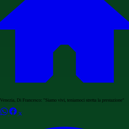
Venezia, Di Francesco: "Siamo vivi, teniamoci stretta la prestazione"