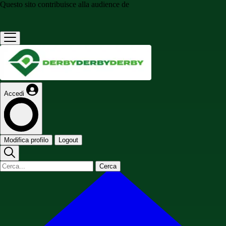
Questo sito contribuisce alla audience de
Accedi
Modifica profilo
Logout
Cerca