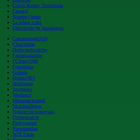
Calcio &amp; Tecnologia
Cinegol
Nomen Omen
La prima volta
Etimologie da Spogliatoio
Calcionapoli1926
Cittaceleste
Derbyderbyderby
Fantamagazine
FCInter1908
Forzaroma
Golssip
Hellas1903
Ilmilanista
Juvenews
Mediagol
Milanistichannel
Mondoudinese
Notiziecalciomercato
Numericalcio
Padovasport
Pianetamilan
SOS Fanta
Toronews