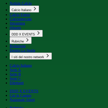
Notizie Calcio
Calcio Italiano
Calcio Estero
Calciomercato
Streaming
eSports
DDD X EVENTS
Rubriche
Redazione
Dentro La Storia
I siti del nostro network
Calcio Italiano
Serie A
Serie B
Serie C
Dilettanti
DDD X EVENTS
Cur in Campo
Nazionale Attori
Rubriche