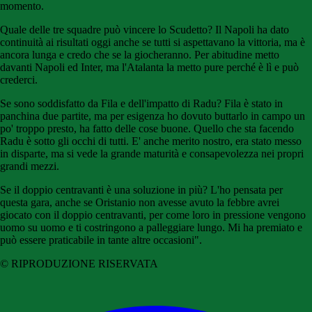
momento.
Quale delle tre squadre può vincere lo Scudetto? Il Napoli ha dato
continuità ai risultati oggi anche se tutti si aspettavano la vittoria, ma è
ancora lunga e credo che se la giocheranno. Per abitudine metto
davanti Napoli ed Inter, ma l'Atalanta la metto pure perché è lì e può
crederci.
Se sono soddisfatto da Fila e dell'impatto di Radu? Fila è stato in
panchina due partite, ma per esigenza ho dovuto buttarlo in campo un
po' troppo presto, ha fatto delle cose buone. Quello che sta facendo
Radu è sotto gli occhi di tutti. E' anche merito nostro, era stato messo
in disparte, ma si vede la grande maturità e consapevolezza nei propri
grandi mezzi.
Se il doppio centravanti è una soluzione in più? L'ho pensata per
questa gara, anche se Oristanio non avesse avuto la febbre avrei
giocato con il doppio centravanti, per come loro in pressione vengono
uomo su uomo e ti costringono a palleggiare lungo. Mi ha premiato e
può essere praticabile in tante altre occasioni".
© RIPRODUZIONE RISERVATA