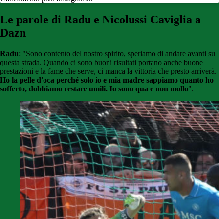
Le parole di Radu e Nicolussi Caviglia a
Dazn
Radu
: "Sono contento del nostro spirito, speriamo di andare avanti su
questa strada. Quando ci sono buoni risultati portano anche buone
prestazioni e la fame che serve, ci manca la vittoria che presto arriverà.
Ho la pelle d'oca perché solo io e mia madre sappiamo quanto ho
sofferto, dobbiamo restare umili. Io sono qua e non mollo
".