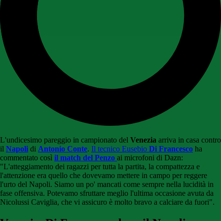
L'undicesimo pareggio in campionato del
Venezia
arriva in casa contro
il
Napoli
di
Antonio Conte
.
Il tecnico Eusebio
Di Francesco
ha
commentato così
il match del Penzo
ai microfoni di Dazn:
"L'atteggiamento dei ragazzi per tutta la partita, la compattezza e
l'attenzione era quello che dovevamo mettere in campo per reggere
l'urto del Napoli. Siamo un po' mancati come sempre nella lucidità in
fase offensiva. Potevamo sfruttare meglio l'ultima occasione avuta da
Nicolussi Caviglia, che vi assicuro è molto bravo a calciare da fuori".