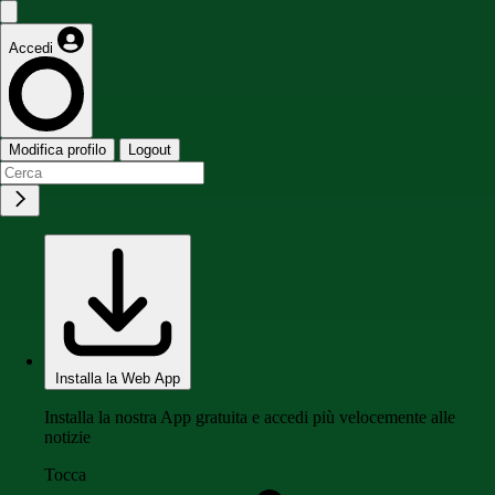
Accedi
Modifica profilo
Logout
Installa la Web App
Installa la nostra App gratuita e accedi più velocemente alle
notizie
Tocca