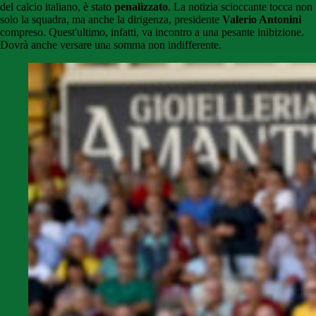
del calcio italiano, è stato
penalizzato
. La notizia scioccante tocca non
solo la squadra, ma anche la dirigenza, presidente
Valerio Antonini
compreso. Quest'ultimo, infatti, va incontro a una pesante inibizione.
Dovrà anche versare una somma non indifferente.