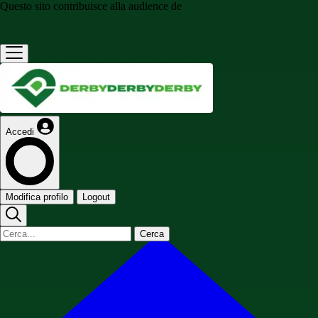
Questo sito contribuisce alla audience de
Accedi
Modifica profilo
Logout
Cerca