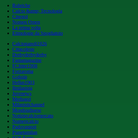
Rubriche
Calcio &amp; Tecnologia
Cinegol
Nomen Omen
La prima volta
Etimologie da Spogliatoio
Calcionapoli1926
Cittaceleste
Derbyderbyderby
Fantamagazine
FCInter1908
Forzaroma
Golssip
Hellas1903
Ilmilanista
Juvenews
Mediagol
Milanistichannel
Mondoudinese
Notiziecalciomercato
Numericalcio
Padovasport
Pianetamilan
SOS Fanta