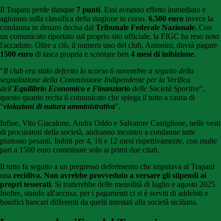
Il Trapani perde dunque
7 punti
. Essi avranno effetto immediato e
agiranno sulla classifica della stagione in corso.
6.500 euro
invece la
condanna in denaro decisa dal
Tribunale Federale Nazionale.
Con
un comunicato riportato sul proprio sito ufficiale, la FIGC ha reso noto
l'accaduto. Oltre a ciò, il numero uno del club, Antonini, dovrà pagare
1500 euro
di tasca propria e scontare ben
4 mesi di inibizione
.
"
Il club era stato deferito lo scorso 6 novembre a seguito della
segnalazione della Commissione Indipendente per la Verifica
dell’
Equilibrio Economico e Finanziario
delle Società Sportive
",
questo quanto recita il comunicato che spiega il tutto a causa di
"
violazioni di natura amministrativa
".
Infine, Vito Giacalone, Andra Oddo e Salvatore Castiglione, nelle vesti
di procuratori della società, andranno incontro a condanne tutte
piuttosto pesanti. Inibiti per 4, 16 e 12 mesi rispettivamente, con multe
pari a 1500 euro comminate solo ai primi due citati.
Il tutto fa seguito a un pregresso deferimento che imputava al Trapani
una
recidiva. Non avrebbe provveduto a
versare gli stipendi ai
propri tesserati
. Si tratterebbe delle mensilità di luglio e agosto 2025.
Inoltre, stando all'accusa, per i pagamenti ci si è serviti di addebiti e
bonifici bancari differenti da quelli intestati alla società siciliana.