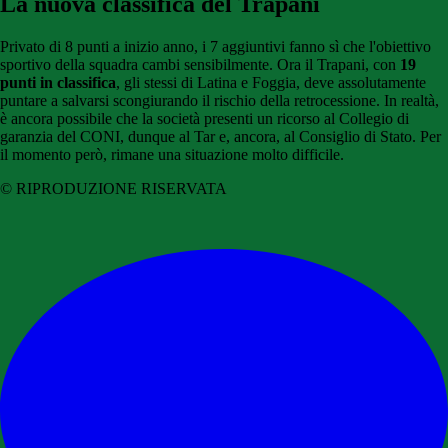
La nuova classifica del Trapani
Privato di 8 punti a inizio anno, i 7 aggiuntivi fanno sì che l'obiettivo
sportivo della squadra cambi sensibilmente. Ora il Trapani, con
19
punti in classifica
, gli stessi di Latina e Foggia, deve assolutamente
puntare a salvarsi scongiurando il rischio della retrocessione. In realtà,
è ancora possibile che la società presenti un ricorso al Collegio di
garanzia del CONI, dunque al Tar e, ancora, al Consiglio di Stato. Per
il momento però, rimane una situazione molto difficile.
© RIPRODUZIONE RISERVATA