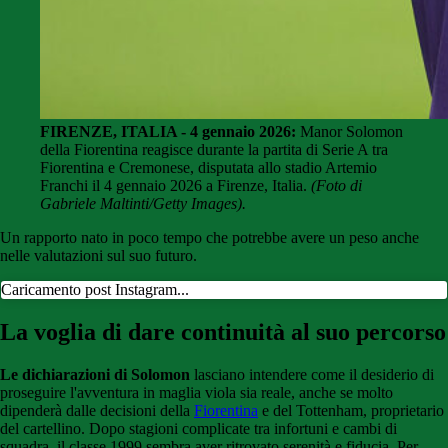
FIRENZE, ITALIA - 4 gennaio 2026:
Manor Solomon
della Fiorentina reagisce durante la partita di Serie A tra
Fiorentina e Cremonese, disputata allo stadio Artemio
Franchi il 4 gennaio 2026 a Firenze, Italia.
(Foto di
Gabriele Maltinti/Getty Images).
Un rapporto nato in poco tempo che potrebbe avere un peso anche
nelle valutazioni sul suo futuro.
Caricamento post Instagram...
La voglia di dare continuità al suo percorso
Le dichiarazioni di Solomon
lasciano intendere come il desiderio di
proseguire l'avventura in maglia viola sia reale, anche se molto
dipenderà dalle decisioni della
Fiorentina
e del Tottenham, proprietario
del cartellino. Dopo stagioni complicate tra infortuni e cambi di
squadra, il classe 1999 sembra aver ritrovato serenità e fiducia. Per