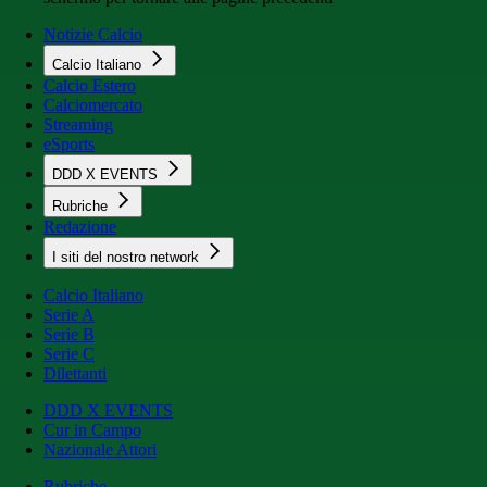
Notizie Calcio
Calcio Italiano
Calcio Estero
Calciomercato
Streaming
eSports
DDD X EVENTS
Rubriche
Redazione
I siti del nostro network
Calcio Italiano
Serie A
Serie B
Serie C
Dilettanti
DDD X EVENTS
Cur in Campo
Nazionale Attori
Rubriche