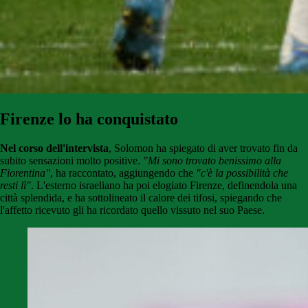
Firenze lo ha conquistato
Nel corso dell'intervista
, Solomon ha spiegato di aver trovato fin da
subito sensazioni molto positive.
"Mi sono trovato benissimo alla
Fiorentina"
, ha raccontato, aggiungendo che
"c'è la possibilità che
resti lì"
. L'esterno israeliano ha poi elogiato Firenze, definendola una
città splendida, e ha sottolineato il calore dei tifosi, spiegando che
l'affetto ricevuto gli ha ricordato quello vissuto nel suo Paese.