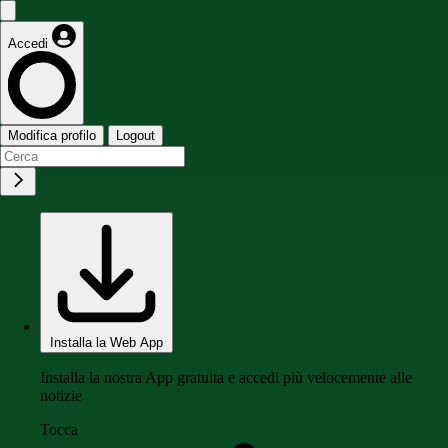
Accedi
Modifica profilo
Logout
Installa la Web App
Installa la nostra App gratuita e accedi più velocemente alle
notizie
Tocca