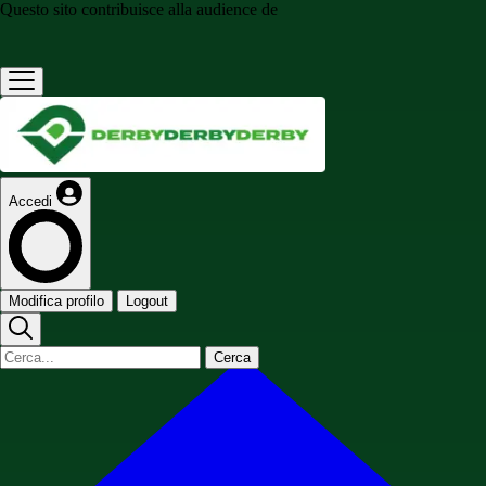
Questo sito contribuisce alla audience de
Accedi
Modifica profilo
Logout
Cerca