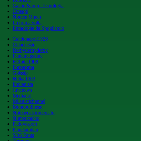
Calcio &amp; Tecnologia
Cinegol
Nomen Omen
La prima volta
Etimologie da Spogliatoio
Calcionapoli1926
Cittaceleste
Derbyderbyderby
Fantamagazine
FCInter1908
Forzaroma
Golssip
Hellas1903
Ilmilanista
Juvenews
Mediagol
Milanistichannel
Mondoudinese
Notiziecalciomercato
Numericalcio
Padovasport
Pianetamilan
SOS Fanta
Toronews