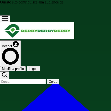
Questo sito contribuisce alla audience de
Accedi
Modifica profilo
Logout
Cerca