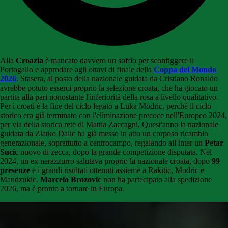
Alla
Croazia
è mancato davvero un soffio per sconfiggere il
Portogallo e approdare agli ottavi di finale della
Coppa del Mondo
2026
. Stasera, al posto della nazionale guidata da Cristiano Ronaldo
avrebbe potuto esserci proprio la selezione croata, che ha giocato un
partita alla pari nonostante l'inferiorità della rosa a livello qualitativo.
Per i croati è la fine del ciclo legato a Luka Modric, perché il ciclo
storico era già terminato con l'eliminazione precoce nell'Europeo 2024,
per via della storica rete di Mattia Zaccagni. Quest'anno la nazionale
guidata da Zlatko Dalic ha già messo in atto un corposo ricambio
generazionale, soprattutto a centrocampo, regalando all'Inter un
Petar
Suci
c nuovo di zecca, dopo la grande competizione disputata. Nel
2024, un ex nerazzurro salutava proprio la nazionale croata, dopo
99
presenze
e i grandi risultati ottenuti assieme a Rakitic, Modric e
Mandzukic.
Marcelo Brozovic
non ha partecipato alla spedizione
2026, ma è pronto a tornare in Europa.