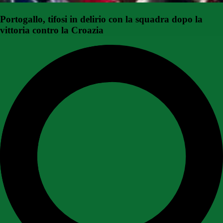
Portogallo, tifosi in delirio con la squadra dopo la
vittoria contro la Croazia