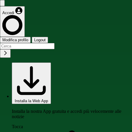
Accedi
Modifica profilo
Logout
Installa la Web App
Installa la nostra App gratuita e accedi più velocemente alle
notizie
Tocca