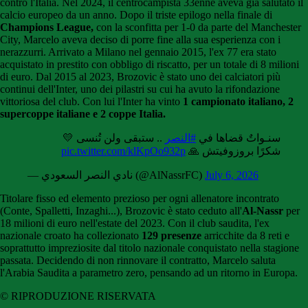
contro l'Italia. Nel 2024, il centrocampista 33enne aveva già salutato il
calcio europeo da un anno. Dopo il triste epilogo nella finale di
Champions League,
con la sconfitta per 1-0 da parte del Manchester
City, Marcelo aveva deciso di porre fine alla sua esperienza con i
nerazzurri. Arrivato a Milano nel gennaio 2015, l'ex 77 era stato
acquistato in prestito con obbligo di riscatto, per un totale di 8 milioni
di euro. Dal 2015 al 2023, Brozovic è stato uno dei calciatori più
continui dell'Inter, uno dei pilastri su cui ha avuto la rifondazione
vittoriosa del club. Con lui l'Inter ha vinto
1 campionato italiano, 2
supercoppe italiane e 2 coppe Italia.
سنـواتٌ قضاها في
#النصر
.. ستبقى ولن تُنسى 💛
pic.twitter.com/klKpOo932p
شكرًا بروزوفيتش 🙏
— نادي النصر السعودي (@AlNassrFC)
July 6, 2026
Titolare fisso ed elemento prezioso per ogni allenatore incontrato
(Conte, Spalletti, Inzaghi...), Brozovic è stato ceduto all'
Al-Nassr
per
18 milioni di euro nell'estate del 2023. Con il club saudita, l'ex
nazionale croato ha collezionato
129 presenze
arricchite da 8 reti e
soprattutto impreziosite dal titolo nazionale conquistato nella stagione
passata. Decidendo di non rinnovare il contratto, Marcelo saluta
l'Arabia Saudita a parametro zero, pensando ad un ritorno in Europa.
© RIPRODUZIONE RISERVATA