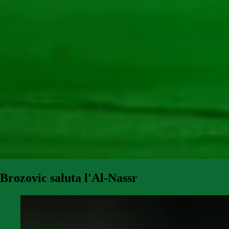
Brozovic saluta l'Al-Nassr