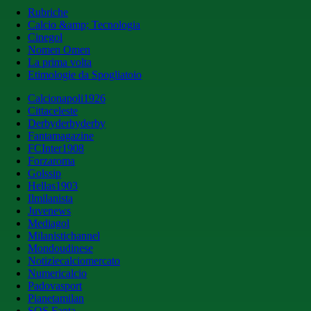
Rubriche
Calcio &amp; Tecnologia
Cinegol
Nomen Omen
La prima volta
Etimologie da Spogliatoio
Calcionapoli1926
Cittaceleste
Derbyderbyderby
Fantamagazine
FCInter1908
Forzaroma
Golssip
Hellas1903
Ilmilanista
Juvenews
Mediagol
Milanistichannel
Mondoudinese
Notiziecalciomercato
Numericalcio
Padovasport
Pianetamilan
SOS Fanta