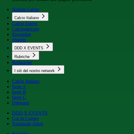
Notizie Calcio
Calcio Italiano
Calcio Estero
Calciomercato
Streaming
eSports
DDD X EVENTS
Rubriche
Redazione
I siti del nostro network
Calcio Italiano
Serie A
Serie B
Serie C
Dilettanti
DDD X EVENTS
Cur in Campo
Nazionale Attori
Rubriche