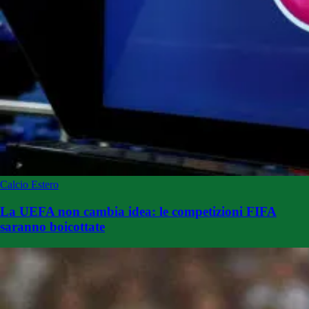
Calcio Estero
La UEFA non cambia idea: le competizioni FIFA
saranno boicottate