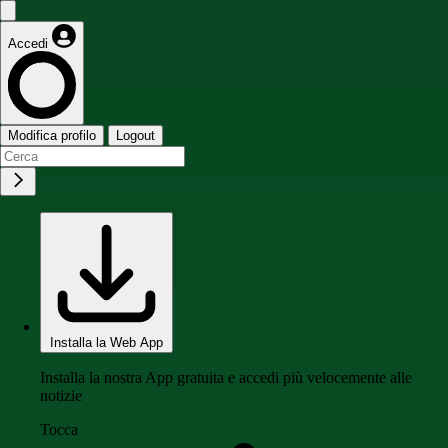
Accedi
Modifica profilo
Logout
Installa la Web App
Installa la nostra App gratuita e accedi più velocemente alle
notizie
Tocca