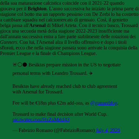
della sua maturazione calcistica coincide con il 2021-22 quando
giocava per il
Brighton
. L'anno successiva ha iniziato la prima parte di
stagione col botto ma un rapporto pessimo con De Zerbi lo ha costretto
a cambiare squadra nel calciomercato di gennaio. Così, il genietto
belga passa all'
Arsenal
di Mikel Arteta. Con il tecnico basco, Trossard
gioca una seconda metà della stagione 2022-2023 insufficiente ma
dall'annata successiva entra a fare parte stabilmente delle rotazioni dei
Gunners
. Con lui, l'Arsenal alza il livello offensivo e dopo i titoli
sfiorati, ecco che nella stagione passata sono arrivate la conquista della
Premier League e la finale di Champions League.
🚨⚪️⚫️ Besiktas prepare mission in the US to negotiate
personal terms with Leandro Trossard. ✈️
Besiktas have already reached club to club agreement
with Arsenal for Trossard.
Fee will be €18m plus €2m add-ons, as
@gunnerblog
.
Trossard to make final decision after World Cup.
pic.twitter.com/HxZuMrhJ43
— Fabrizio Romano (@FabrizioRomano)
July 4, 2026