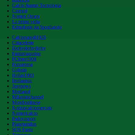
Calcio &amp; Tecnologia
Cinegol
Nomen Omen
La prima volta
Etimologie da Spogliatoio
Calcionapoli1926
Cittaceleste
Derbyderbyderby
Fantamagazine
FCInter1908
Forzaroma
Golssip
Hellas1903
Ilmilanista
Juvenews
Mediagol
Milanistichannel
Mondoudinese
Notiziecalciomercato
Numericalcio
Padovasport
Pianetamilan
SOS Fanta
Toronews