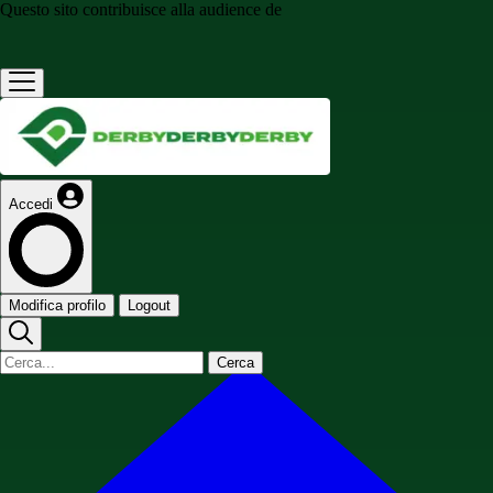
Questo sito contribuisce alla audience de
Accedi
Modifica profilo
Logout
Cerca