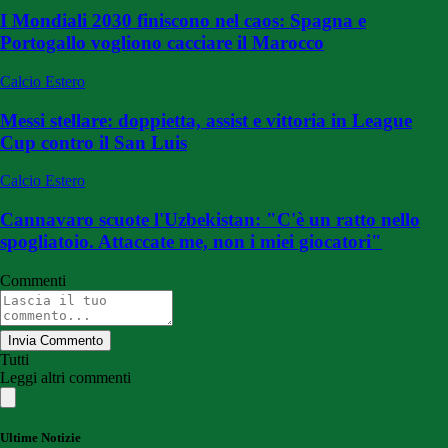
I Mondiali 2030 finiscono nel caos: Spagna e
Portogallo vogliono cacciare il Marocco
Calcio Estero
Messi stellare: doppietta, assist e vittoria in League
Cup contro il San Luis
Calcio Estero
Cannavaro scuote l'Uzbekistan: "C'è un ratto nello
spogliatoio. Attaccate me, non i miei giocatori"
Commenti
Invia Commento
Tutti
Leggi altri commenti
Ultime Notizie