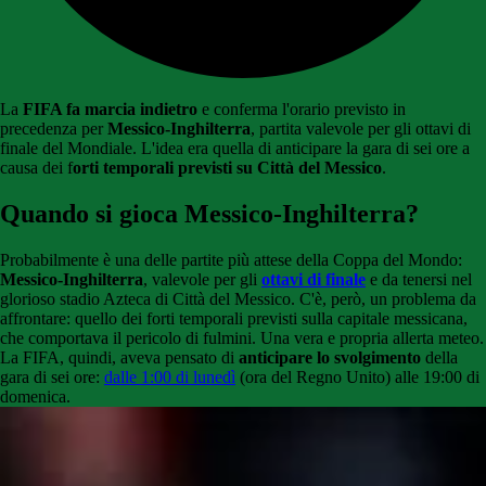
La
FIFA fa marcia indietro
e conferma l'orario previsto in
precedenza per
Messico-Inghilterra
, partita valevole per gli ottavi di
finale del Mondiale. L'idea era quella di anticipare la gara di sei ore a
causa dei f
orti temporali previsti su Città del Messico
.
Quando si gioca Messico-Inghilterra?
Probabilmente è una delle partite più attese della Coppa del Mondo:
Messico-Inghilterra
, valevole per gli
ottavi di finale
e da tenersi nel
glorioso stadio Azteca di Città del Messico. C'è, però, un problema da
affrontare: quello dei forti temporali previsti sulla capitale messicana,
che comportava il pericolo di fulmini. Una vera e propria allerta meteo.
La FIFA, quindi, aveva pensato di
anticipare lo svolgimento
della
gara di sei ore:
dalle 1:00 di lunedì
(ora del Regno Unito) alle 19:00 di
domenica.