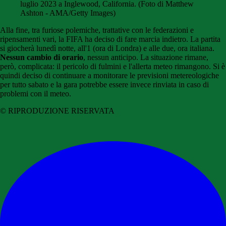
luglio 2023 a Inglewood, California. (Foto di Matthew
Ashton - AMA/Getty Images)
Alla fine, tra furiose polemiche, trattative con le federazioni e
ripensamenti vari, la FIFA ha deciso di fare marcia indietro. La partita
si giocherà lunedì notte, all'1 (ora di Londra) e alle due, ora italiana.
Nessun cambio di orario
, nessun anticipo. La situazione rimane,
però, complicata: il pericolo di fulmini e l'allerta meteo rimangono. Si è
quindi deciso di continuare a monitorare le previsioni metereologiche
per tutto sabato e la gara potrebbe essere invece rinviata in caso di
problemi con il meteo.
© RIPRODUZIONE RISERVATA