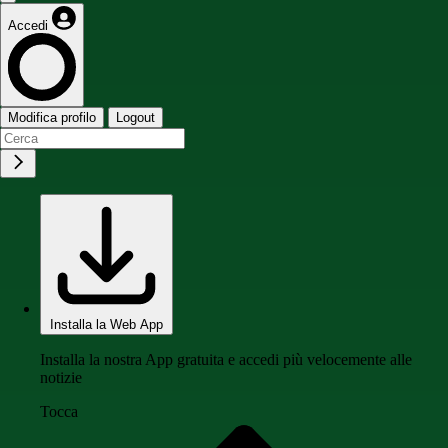
Accedi
Modifica profilo
Logout
Installa la Web App
Installa la nostra App gratuita e accedi più velocemente alle
notizie
Tocca