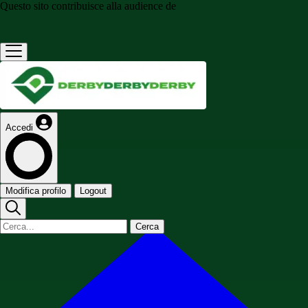
Questo sito contribuisce alla audience de
Accedi
Modifica profilo
Logout
Cerca