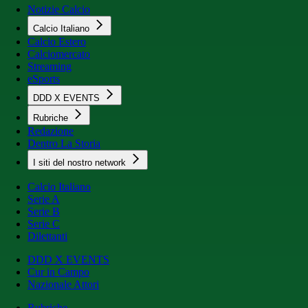
Notizie Calcio
Calcio Italiano
Calcio Estero
Calciomercato
Streaming
eSports
DDD X EVENTS
Rubriche
Redazione
Dentro La Storia
I siti del nostro network
Calcio Italiano
Serie A
Serie B
Serie C
Dilettanti
DDD X EVENTS
Cur in Campo
Nazionale Attori
Rubriche