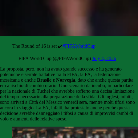
The Round of 16 is set ✔️
#FIFAWorldCup
— FIFA World Cup (@FIFAWorldCup)
July 4, 2026
La proposta, però, non ha avuto grande successo e ha generato
polemiche e serrate trattative tra la FIFA, la FA, la federazione
messicana e anche
Brasile e Norvegia
, dato che anche questa partita
era a rischio di cambio orario. Uno scenario da incubo, in particolare
per la nazionale di Tuchel che avrebbe sofferto una decisa limitazione
del tempo necessario alla preparazione della sfida. Gli inglesi, infatti,
sono arrivati a Città del Messico venerdì sera, mentre molti tifosi sono
ancora in viaggio. La FA, infatti, ha protestato anche perché questa
decisione avrebbe danneggiato i tifosi a causa di improvvisi cambi di
volo e aumenti delle relative spese.