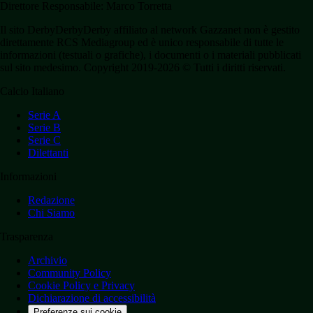
Direttore Responsabile: Marco Torretta
Il sito DerbyDerbyDerby affiliato al network Gazzanet non è gestito
direttamente RCS Mediagroup ed è unico responsabile di tutte le
informazioni (testuali o grafiche), i documenti o i materiali pubblicati
sul sito medesimo. Copyright 2019-2026 © Tutti i diritti riservati.
Calcio Italiano
Serie A
Serie B
Serie C
Dilettanti
Informazioni
Redazione
Chi Siamo
Trasparenza
Archivio
Community Policy
Cookie Policy e Privacy
Dichiarazione di accessibilità
Preferenze sui cookie