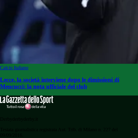
Calcio Italiano
Lecce, la società interviene dopo le dimissioni di
Mencucci: la nota ufficiale del club
Derbyderbyderby.it
Testata giornalistica registrata Aut. Trib. di Milano n. 227 del
09/09/2016.