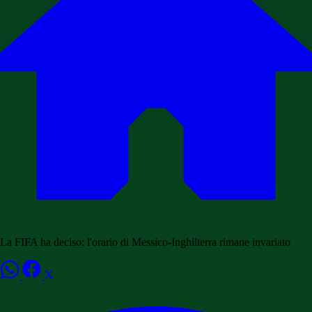
La FIFA ha deciso: l'orario di Messico-Inghilterra rimane invariato