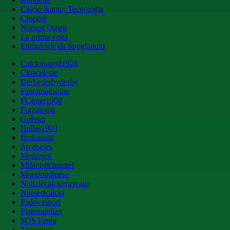
Calcio &amp; Tecnologia
Cinegol
Nomen Omen
La prima volta
Etimologie da Spogliatoio
Calcionapoli1926
Cittaceleste
Derbyderbyderby
Fantamagazine
FCInter1908
Forzaroma
Golssip
Hellas1903
Ilmilanista
Juvenews
Mediagol
Milanistichannel
Mondoudinese
Notiziecalciomercato
Numericalcio
Padovasport
Pianetamilan
SOS Fanta
Toronews