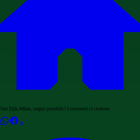
Van Djik-Milan, sogno possibile? I rossoneri ci credono