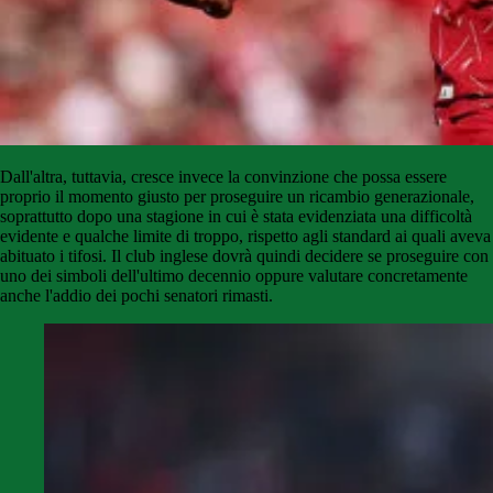
Dall'altra, tuttavia, cresce invece la convinzione che possa essere
proprio il momento giusto per proseguire un ricambio generazionale,
soprattutto dopo una stagione in cui è stata evidenziata una difficoltà
evidente e qualche limite di troppo, rispetto agli standard ai quali aveva
abituato i tifosi. Il club inglese dovrà quindi decidere se proseguire con
uno dei simboli dell'ultimo decennio oppure valutare concretamente
anche l'addio dei pochi senatori rimasti.