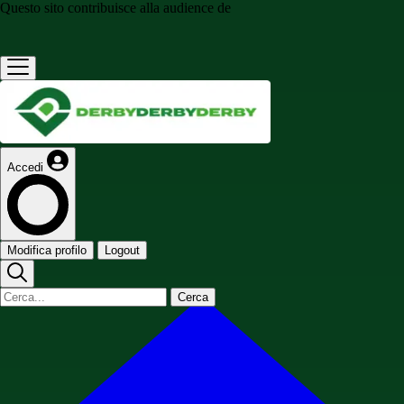
Questo sito contribuisce alla audience de
Accedi
Modifica profilo
Logout
Cerca