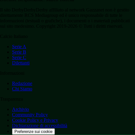
Il sito DerbyDerbyDerby affiliato al network Gazzanet non è gestito
direttamente RCS Mediagroup ed è unico responsabile di tutte le
informazioni (testuali o grafiche), i documenti o i materiali pubblicati
sul sito medesimo. Copyright 2019-2026 © Tutti i diritti riservati.
Calcio Italiano
Serie A
Serie B
Serie C
Dilettanti
Informazioni
Redazione
Chi Siamo
Trasparenza
Archivio
Community Policy
Cookie Policy e Privacy
Dichiarazione di accessibilità
Preferenze sui cookie