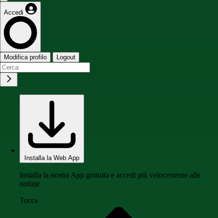
Accedi
Modifica profilo
Logout
Installa la Web App
Installa la nostra App gratuita e accedi più velocemente alle
notizie
Tocca