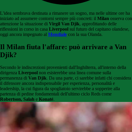
L'idea sembrava destinata a rimanere un sogno, ma nelle ultime ore ha
iniziato ad assumere contorni sempre più concreti: il
Milan
osserva con
attenzione la situazione di
Virgil Van Djik
, approfittando delle
riflessioni in corso in casa
Liverpool
sul futuro del capitano olandese,
oggi ancora impegnato al
Mondiale
con la sua Olanda.
Il Milan fiuta l'affare: può arrivare a Van
Djik?
Secondo le indiscrezioni provenienti dall'Inghilterra, all'interno della
dirigenza
Liverpool
non esisterebbe una linea comune sulla
permanenza di
Van Djik
. Da una parte, ci sarebbe infatti chi considera
il difensore ancora indispensabile per esperienza, personalità e
leadership, la cui figura da spogliatoio servirebbe a sopperire alla
partenza di pedine fondamentali dell'ultimo ciclo Reds come
Robertson, Salah
e
Konaté
.