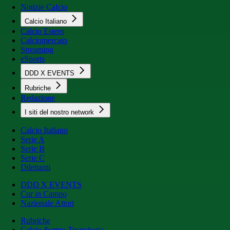
Notizie Calcio
Calcio Italiano
Calcio Estero
Calciomercato
Streaming
eSports
DDD X EVENTS
Rubriche
Redazione
I siti del nostro network
Calcio Italiano
Serie A
Serie B
Serie C
Dilettanti
DDD X EVENTS
Cur in Campo
Nazionale Attori
Rubriche
Calcio &amp; Tecnologia