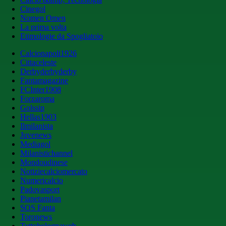
Cinegol
Nomen Omen
La prima volta
Etimologie da Spogliatoio
Calcionapoli1926
Cittaceleste
Derbyderbyderby
Fantamagazine
FCInter1908
Forzaroma
Golssip
Hellas1903
Ilmilanista
Juvenews
Mediagol
Milanistichannel
Mondoudinese
Notiziecalciomercato
Numericalcio
Padovasport
Pianetamilan
SOS Fanta
Toronews
Tuttobolognaweb