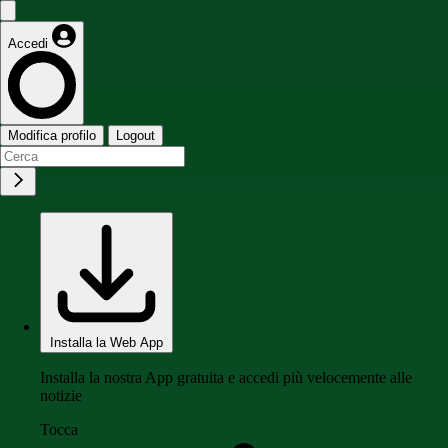
Accedi
Modifica profilo
Logout
Installa la Web App
Installa la nostra App gratuita e accedi più velocemente alle
notizie
Tocca