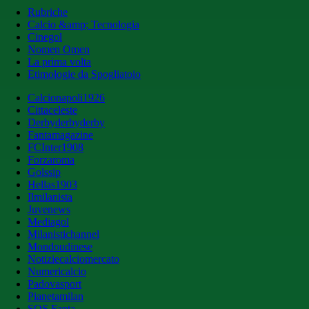
Rubriche
Calcio &amp; Tecnologia
Cinegol
Nomen Omen
La prima volta
Etimologie da Spogliatoio
Calcionapoli1926
Cittaceleste
Derbyderbyderby
Fantamagazine
FCInter1908
Forzaroma
Golssip
Hellas1903
Ilmilanista
Juvenews
Mediagol
Milanistichannel
Mondoudinese
Notiziecalciomercato
Numericalcio
Padovasport
Pianetamilan
SOS Fanta