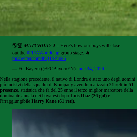
🌎🏆 𝑴𝑨𝑻𝑪𝑯𝑫𝑨𝒀 𝟑 – Here’s how our boys will close
out the
#FIFAWorldCup
group stage. 🔥
pic.twitter.com/lbQ1SZipk5
— FC Bayern (@FCBayernEN)
June 24, 2026
Nella stagione precedente, il nativo di Londra è stato uno degli uomini
più incisivi della squadra di Kompany avendo realizzato
21 reti in 51
presenze
, statistica che fa del 25 enne il terzo miglior marcatore della
dominante annata dei bavaresi dopo
Luis Diaz (26 gol)
e
l'irraggiungibile
Harry Kane (61 reti)
.