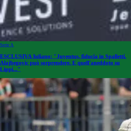
Serie A
ESCLUSIVA Iuliano: "Juventus, fiducia in Spalletti.
Alajbegovic può sorprendere. E quell'aneddoto su
Lippi..."