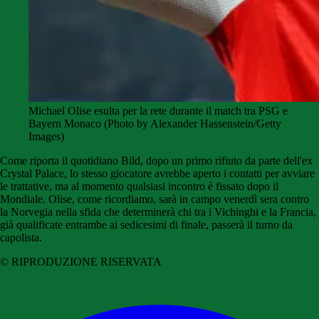
Michael Olise esulta per la rete durante il match tra PSG e
Bayern Monaco (Photo by Alexander Hassenstein/Getty
Images)
Come riporta il quotidiano Bild, dopo un primo rifiuto da parte dell'ex
Crystal Palace, lo stesso giocatore avrebbe aperto i contatti per avviare
le trattative, ma al momento qualsiasi incontro è fissato dopo il
Mondiale. Olise, come ricordiamo, sarà in campo venerdì sera contro
la Norvegia nella sfida che determinerà chi tra i Vichinghi e la Francia,
già qualificate entrambe ai sedicesimi di finale, passerà il turno da
capolista.
© RIPRODUZIONE RISERVATA