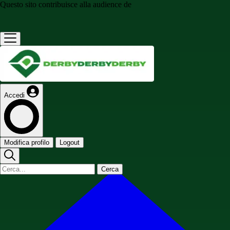
Questo sito contribuisce alla audience de
Accedi
Modifica profilo
Logout
Cerca