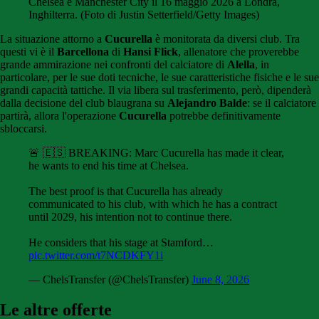
Chelsea e Manchester City il 16 maggio 2026 a Londra,
Inghilterra. (Foto di Justin Setterfield/Getty Images)
La situazione attorno a
Cucurella
è monitorata da diversi club. Tra
questi vi è il
Barcellona
di
Hansi Flick
, allenatore che proverebbe
grande ammirazione nei confronti del calciatore di
Alella
, in
particolare, per le sue doti tecniche, le sue caratteristiche fisiche e le sue
grandi capacità tattiche. Il via libera sul trasferimento, però, dipenderà
dalla decisione del club blaugrana su
Alejandro Balde
: se il calciatore
partirà, allora l'operazione
Cucurella
potrebbe definitivamente
sbloccarsi.
🚨 🇪🇸 BREAKING: Marc Cucurella has made it clear,
he wants to end his time at Chelsea.
The best proof is that Cucurella has already
communicated to his club, with which he has a contract
until 2029, his intention not to continue there.
He considers that his stage at Stamford…
pic.twitter.com/t7NCDKFY1i
— ChelsTransfer (@ChelsTransfer)
June 8, 2026
Le altre offerte