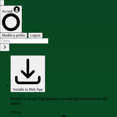
Accedi
Modifica profilo
Logout
Installa la Web App
Installa la nostra App gratuita e accedi più velocemente alle
notizie
Tocca