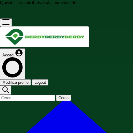
Questo sito contribuisce alla audience de
Accedi
Modifica profilo
Logout
Cerca