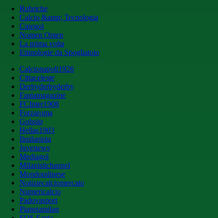
Rubriche
Calcio &amp; Tecnologia
Cinegol
Nomen Omen
La prima volta
Etimologie da Spogliatoio
Calcionapoli1926
Cittaceleste
Derbyderbyderby
Fantamagazine
FCInter1908
Forzaroma
Golssip
Hellas1903
Ilmilanista
Juvenews
Mediagol
Milanistichannel
Mondoudinese
Notiziecalciomercato
Numericalcio
Padovasport
Pianetamilan
SOS Fanta