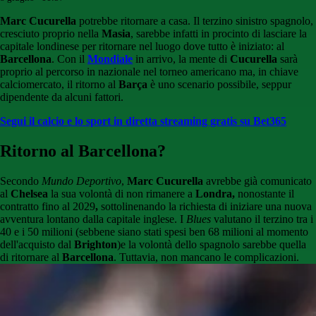
Marc Cucurella
potrebbe ritornare a casa. Il terzino sinistro spagnolo,
cresciuto proprio nella
Masia
, sarebbe infatti in procinto di lasciare la
capitale londinese per ritornare nel luogo dove tutto è iniziato: al
Barcellona
. Con il
Mondiale
in arrivo, la mente di
Cucurella
sarà
proprio al percorso in nazionale nel torneo americano ma, in chiave
calciomercato, il ritorno al
Barça
è uno scenario possibile, seppur
dipendente da alcuni fattori.
Segui il calcio e lo sport in diretta streaming gratis su Bet365
Ritorno al Barcellona?
Secondo
Mundo Deportivo
,
Marc Cucurella
avrebbe già comunicato
al
Chelsea
la sua volontà di non rimanere a
Londra,
nonostante il
contratto fino al 2029
,
sottolinenando la richiesta di iniziare una nuova
avventura lontano dalla capitale inglese. I
Blues
valutano il terzino tra i
40 e i 50 milioni (sebbene siano stati spesi ben 68 milioni al momento
dell'acquisto dal
Brighton
)e la volontà dello spagnolo sarebbe quella
di ritornare al
Barcellona
. Tuttavia, non mancano le complicazioni.