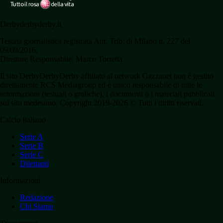
Derbyderbyderby.it
Testata giornalistica registrata Aut. Trib. di Milano n. 227 del
09/09/2016.
Direttore Responsabile: Marco Torretta
Il sito DerbyDerbyDerby affiliato al network Gazzanet non è gestito
direttamente RCS Mediagroup ed è unico responsabile di tutte le
informazioni (testuali o grafiche), i documenti o i materiali pubblicati
sul sito medesimo. Copyright 2019-2026 © Tutti i diritti riservati.
Calcio Italiano
Serie A
Serie B
Serie C
Dilettanti
Informazioni
Redazione
Chi Siamo