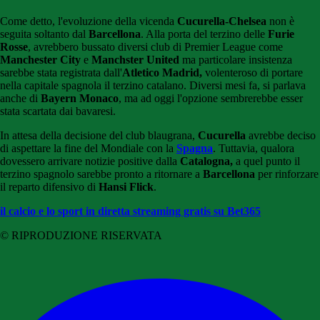
Come detto, l'evoluzione della vicenda
Cucurella-Chelsea
non è
seguita soltanto dal
Barcellona
. Alla porta del terzino delle
Furie
Rosse
, avrebbero bussato diversi club di Premier League come
Manchester City
e
Manchster United
ma particolare insistenza
sarebbe stata registrata dall'
Atletico Madrid,
volenteroso di portare
nella capitale spagnola il terzino catalano. Diversi mesi fa, si parlava
anche di
Bayern Monaco
, ma ad oggi l'opzione sembrerebbe esser
stata scartata dai bavaresi.
In attesa della decisione del club blaugrana,
Cucurella
avrebbe deciso
di aspettare la fine del Mondiale con la
Spagna
. Tuttavia, qualora
dovessero arrivare notizie positive dalla
Catalogna,
a quel punto il
terzino spagnolo sarebbe pronto a ritornare a
Barcellona
per rinforzare
il reparto difensivo di
Hansi Flick
.
il calcio e lo sport in diretta streaming gratis su Bet365
© RIPRODUZIONE RISERVATA