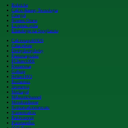
Rubriche
Calcio &amp; Tecnologia
Cinegol
Nomen Omen
La prima volta
Etimologie da Spogliatoio
Calcionapoli1926
Cittaceleste
Derbyderbyderby
Fantamagazine
FCInter1908
Forzaroma
Golssip
Hellas1903
Ilmilanista
Juvenews
Mediagol
Milanistichannel
Mondoudinese
Notiziecalciomercato
Numericalcio
Padovasport
Pianetamilan
SOS Fanta