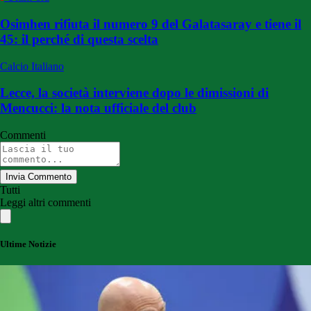
Osimhen rifiuta il numero 9 del Galatasaray e tiene il
45: il perché di questa scelta
Calcio Italiano
Lecce, la società interviene dopo le dimissioni di
Mencucci: la nota ufficiale del club
Commenti
Invia Commento
Tutti
Leggi altri commenti
Ultime Notizie