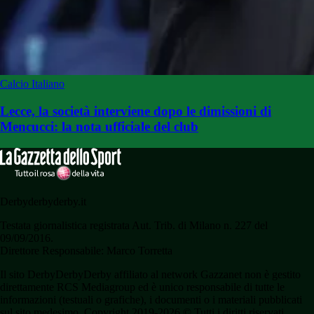
Calcio Italiano
Lecce, la società interviene dopo le dimissioni di
Mencucci: la nota ufficiale del club
Derbyderbyderby.it
Testata giornalistica registrata Aut. Trib. di Milano n. 227 del
09/09/2016.
Direttore Responsabile: Marco Torretta
Il sito DerbyDerbyDerby affiliato al network Gazzanet non è gestito
direttamente RCS Mediagroup ed è unico responsabile di tutte le
informazioni (testuali o grafiche), i documenti o i materiali pubblicati
sul sito medesimo. Copyright 2019-2026 © Tutti i diritti riservati.