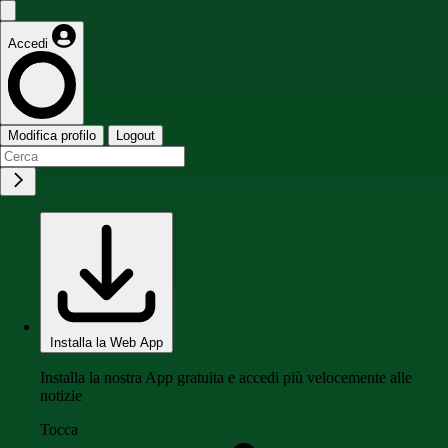
Accedi
Modifica profilo
Logout
Installa la Web App
Installa la nostra App gratuita e accedi più velocemente alle
notizie
Tocca