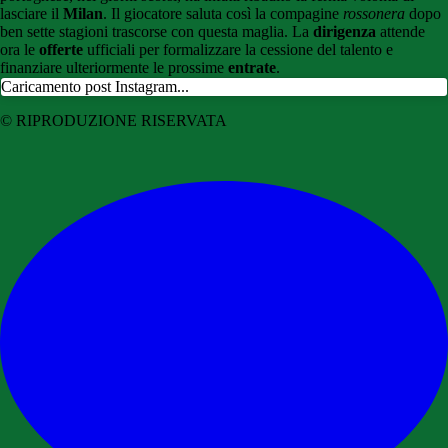
lasciare il
Milan
. Il giocatore saluta così la compagine
rossonera
dopo
ben sette stagioni trascorse con questa maglia. La
dirigenza
attende
ora le
offerte
ufficiali per formalizzare la cessione del talento e
finanziare ulteriormente le prossime
entrate
.
Caricamento post Instagram...
© RIPRODUZIONE RISERVATA