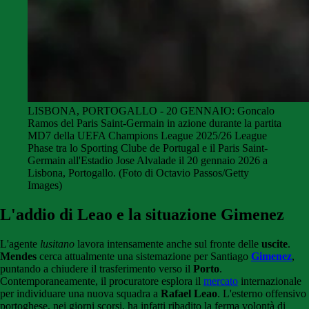
LISBONA, PORTOGALLO - 20 GENNAIO: Goncalo
Ramos del Paris Saint-Germain in azione durante la partita
MD7 della UEFA Champions League 2025/26 League
Phase tra lo Sporting Clube de Portugal e il Paris Saint-
Germain all'Estadio Jose Alvalade il 20 gennaio 2026 a
Lisbona, Portogallo. (Foto di Octavio Passos/Getty
Images)
L'addio di Leao e la situazione Gimenez
L'agente
lusitano
lavora intensamente anche sul fronte delle
uscite
.
Mendes
cerca attualmente una sistemazione per Santiago
Gimenez
,
puntando a chiudere il trasferimento verso il
Porto
.
Contemporaneamente, il procuratore esplora il
mercato
internazionale
per individuare una nuova squadra a
Rafael Leao
. L'esterno offensivo
portoghese, nei giorni scorsi, ha infatti ribadito la ferma volontà di