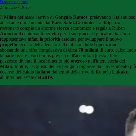
Francesco Intorre
27 giugno - 19:26
Il
Milan
definisce l'arrivo di
Gonçalo Ramos
, prelevando il talentuoso
attaccante direttamente dal
Paris Saint-Germain
. La dirigenza
rossonera
compie un enorme
sforzo
economico e regala a Ruben
Amorim
il centravanti perfetto per il suo
gioco
. Il giocatore
lusitano
rappresentava infatti la
priorità
assoluta per sviluppare il nuovo
progetto
tecnico dell'allenatore. Il club conclude l'operazione
sborsando una cifra complessiva di circa
70 milioni
di euro, calcolando
la parte fissa e i vari bonus previsti dall'accordo. Questo affare
pazzesco diventa il trasferimento più
oneroso
nell'intera storia del
Milan
. Inoltre, l'acquisto dell'ex parigino rappresenta l'investimento più
costoso del
calcio italiano
dai tempi dell'arrivo di Romelu
Lukaku
all'Inter nell'estate del
2019
.