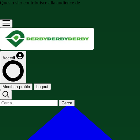
Questo sito contribuisce alla audience de
Accedi
Modifica profilo
Logout
Cerca