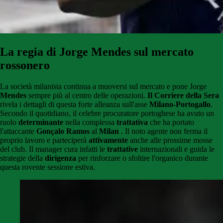
La regia di Jorge Mendes sul mercato
rossonero
La società milanista continua a muoversi sul mercato e pone Jorge
Mendes
sempre più al centro delle operazioni.
Il Corriere della Sera
rivela i dettagli di questa forte alleanza sull'asse
Milano-Portogallo
.
Secondo il quotidiano, il celebre procuratore portoghese ha avuto un
ruolo
determinante
nella complessa
trattativa
che ha portato
l'attaccante
Gonçalo Ramos
al
Milan
. Il noto agente non ferma il
proprio lavoro e parteciperà
attivamente
anche alle prossime mosse
del club. Il manager cura infatti le
trattative
internazionali e guida le
strategie della
dirigenza
per rinforzare o sfoltire l'organico durante
questa rovente sessione estiva.