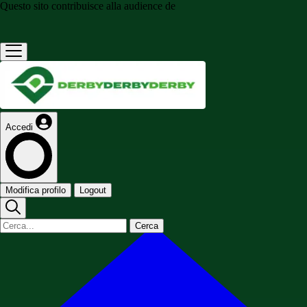
Questo sito contribuisce alla audience de
Accedi
Modifica profilo
Logout
Cerca