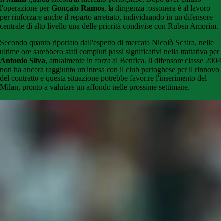
l'operazione per
Gonçalo Ramos
, la dirigenza rossonera è al lavoro
per rinforzare anche il reparto arretrato, individuando in un difensore
centrale di alto livello una delle priorità condivise con Ruben Amorim.
Secondo quanto riportato dall'esperto di mercato Nicolò Schira, nelle
ultime ore sarebbero stati compiuti passi significativi nella trattativa per
Antonio Silva
, attualmente in forza al Benfica. Il difensore classe 2004
non ha ancora raggiunto un'intesa con il club portoghese per il rinnovo
del contratto e questa situazione potrebbe favorire l'inserimento del
Milan, pronto a valutare un affondo nelle prossime settimane.