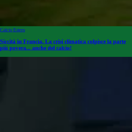
Calcio Estero
Siccità in Francia. La crisi climatica colpisce la parte
più povera... anche del calcio!