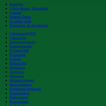
Rubriche
Calcio &amp; Tecnologia
Cinegol
Nomen Omen
La prima volta
Etimologie da Spogliatoio
Calcionapoli1926
Cittaceleste
Derbyderbyderby
Fantamagazine
FCInter1908
Forzaroma
Golssip
Hellas1903
Ilmilanista
Juvenews
Mediagol
Milanistichannel
Mondoudinese
Notiziecalciomercato
Numericalcio
Padovasport
Pianetamilan
SOS Fanta