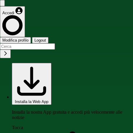
Accedi
Modifica profilo
Logout
Installa la Web App
Installa la nostra App gratuita e accedi più velocemente alle
notizie
Tocca