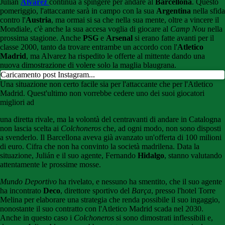
Julian
Alvarez
continua a spingere per andare al
Barcellona
. Questo
pomeriggio, l'attaccante sarà in campo con la sua
Argentina
nella sfida
contro l'
Austria
, ma ormai si sa che nella sua mente, oltre a vincere il
Mondiale, c'è anche la sua accesa voglia di giocare al
Camp Nou
nella
prossima stagione. Anche
PSG
e
Arsenal
si erano fatte avanti per il
classe 2000, tanto da trovare entrambe un accordo con l'
Atletico
Madrid
, ma Alvarez ha rispedito le offerte al mittente dando una
nuova dimostrazione di volere solo la maglia blaugrana.
Caricamento post Instagram...
Una situazione non certo facile sia per l'attaccante che per l'Atletico
Madrid. Quest'ultimo non vorrebbe cedere uno dei suoi giocatori
migliori ad
una diretta rivale, ma la volontà del centravanti di andare in Catalogna
non lascia scelta ai
Colchoneros
che, ad ogni modo, non sono disposti
a svenderlo. Il Barcellona aveva già avanzato un'offerta di 100 milioni
di euro. Cifra che non ha convinto la società madrilena. Data la
situazione,
Julián
e il suo agente,
Fernando
Hidalgo
, stanno valutando
attentamente le prossime mosse.
Mundo Deportivo
ha rivelato, e nessuno ha smentito, che
il suo agente
ha incontrato
Deco
, direttore sportivo del
Barça
, presso l'hotel Torre
Melina
per elaborare una strategia che renda possibile il suo ingaggio,
nonostante il suo contratto con l'Atletico Madrid scada nel 2030.
Anche in questo caso i
Colchoneros
si sono dimostrati inflessibili e,