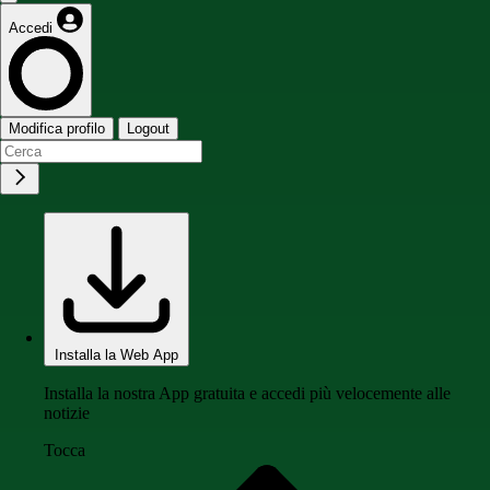
Accedi
Modifica profilo
Logout
Installa la Web App
Installa la nostra App gratuita e accedi più velocemente alle
notizie
Tocca