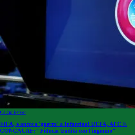
Calcio Estero
FIFA, è ancora 'guerra' a Infantino! UEFA, AFC E
CONCACAF: "Fiducia tradita con l'inganno"