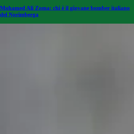
Mohamed Ali Zoma: chi è il giovane bomber italiano
del Norimberga