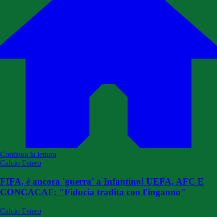
Continua la lettura
Calcio Estero
FIFA, è ancora 'guerra' a Infantino! UEFA, AFC E
CONCACAF: "Fiducia tradita con l'inganno"
Calcio Estero