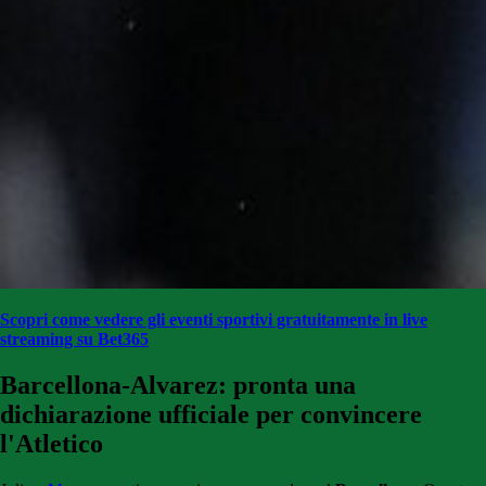
Scopri come vedere gli eventi sportivi gratuitamente in live
streaming su Bet365
Barcellona-Alvarez: pronta una
dichiarazione ufficiale per convincere
l'Atletico