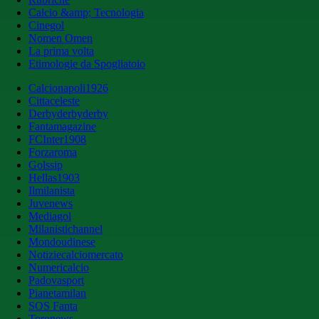
Calcio &amp; Tecnologia
Cinegol
Nomen Omen
La prima volta
Etimologie da Spogliatoio
Calcionapoli1926
Cittaceleste
Derbyderbyderby
Fantamagazine
FCInter1908
Forzaroma
Golssip
Hellas1903
Ilmilanista
Juvenews
Mediagol
Milanistichannel
Mondoudinese
Notiziecalciomercato
Numericalcio
Padovasport
Pianetamilan
SOS Fanta
Toronews