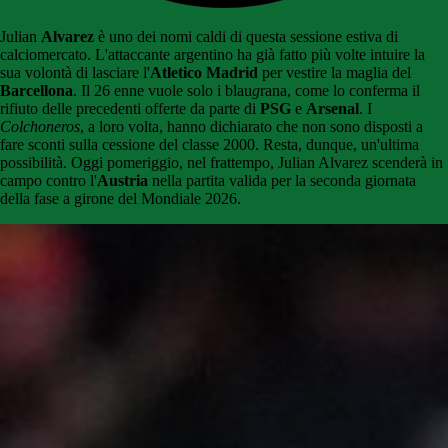
Julian
Alvarez
è uno dei nomi caldi di questa sessione estiva di
calciomercato. L'attaccante argentino ha già fatto più volte intuire la
sua volontà di lasciare l'
Atletico Madrid
per vestire la maglia del
Barcellona
. Il 26 enne vuole solo i blau
g
rana, come lo conferma il
rifiuto delle precedenti offerte da parte di
PSG
e
Arsenal
. I
Colchoneros
, a loro volta, hanno dichiarato che non sono disposti a
fare sconti sulla cessione del classe 2000. Resta, dunque, un'ultima
possibilità. Oggi pomeriggio, nel frattempo, Julian Alvarez scenderà in
campo contro l'
Austria
nella partita valida per la seconda giornata
della fase a girone del Mondiale 2026.