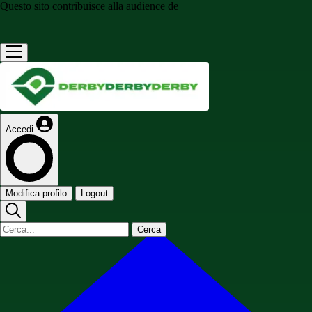
Questo sito contribuisce alla audience de
Accedi
Modifica profilo
Logout
Cerca