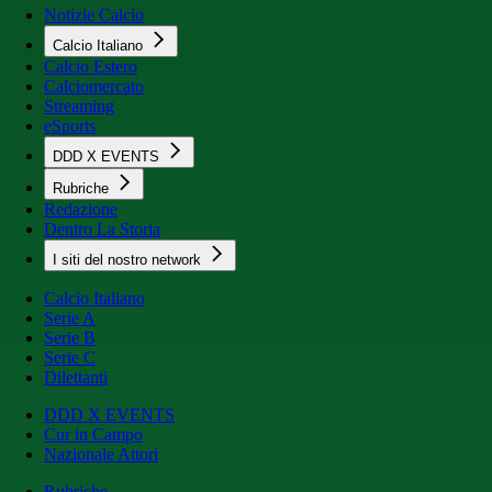
Notizie Calcio
Calcio Italiano
Calcio Estero
Calciomercato
Streaming
eSports
DDD X EVENTS
Rubriche
Redazione
Dentro La Storia
I siti del nostro network
Calcio Italiano
Serie A
Serie B
Serie C
Dilettanti
DDD X EVENTS
Cur in Campo
Nazionale Attori
Rubriche