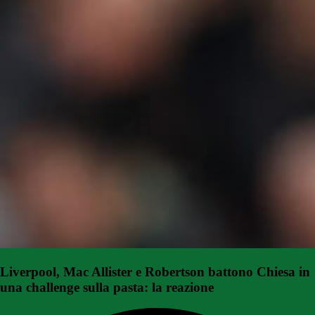
Liverpool, Mac Allister e Robertson battono Chiesa in
una challenge sulla pasta: la reazione