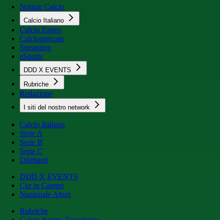
Notizie Calcio
Calcio Italiano
Calcio Estero
Calciomercato
Streaming
eSports
DDD X EVENTS
Rubriche
Redazione
I siti del nostro network
Calcio Italiano
Serie A
Serie B
Serie C
Dilettanti
DDD X EVENTS
Cur in Campo
Nazionale Attori
Rubriche
Calcio &amp; Tecnologia