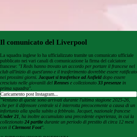
Il comunicato del Liverpool
La squadra inglese lo ha ufficializzato tramite un comunicato ufficiale
pubblicato nei vari canali di comunicazione la firma del calciatore
francese:
"I Reds hanno trovato un accordo per portare il francese nel
club all'inizio di quest'anno e il trasferimento dovrebbe essere ratificato
nei prossimi giorni.
Jacquet si trasferisce ad Anfield
dopo essere
cresciuto nelle giovanili del
Rennes
e collezionato
33 presenze
in
prima squadra".
Caricamento post Instagram...
"Ventuno di queste sono arrivati durante l'ultima stagione 2025-26,
che per il difensore centrale si è interrotta precocemente a causa di un
infortunio alla spalla subito a febbraio. Jacquet, nazionale francese
Under 21
, ha inoltre accumulato una precedente esperienza, in cui la
collezionato
24 partite
durante un periodo di prestito di circa 12 mesi
con il
Clermont Foot
".