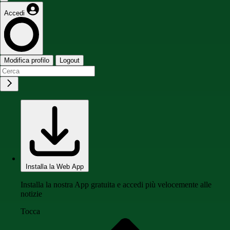
Accedi
Modifica profilo
Logout
Installa la Web App
Installa la nostra App gratuita e accedi più velocemente alle
notizie
Tocca