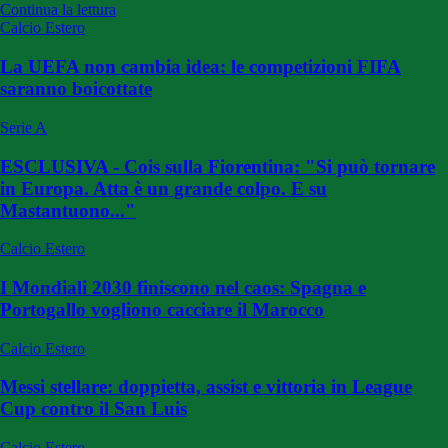
Continua la lettura
Calcio Estero
La UEFA non cambia idea: le competizioni FIFA
saranno boicottate
Serie A
ESCLUSIVA - Cois sulla Fiorentina: "Si può tornare
in Europa. Atta è un grande colpo. E su
Mastantuono..."
Calcio Estero
I Mondiali 2030 finiscono nel caos: Spagna e
Portogallo vogliono cacciare il Marocco
Calcio Estero
Messi stellare: doppietta, assist e vittoria in League
Cup contro il San Luis
Calcio Estero