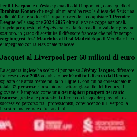
Per il
Liverpool
è un'estate piena di addii importanti, come quello di
Ibrahima Konaté
che negli ultimi anni ha reso la difesa dei
Reds
una
delle più forti e solide d'Europa, riuscendo a conquistare
1 Premier
League
nella stagione
2024-2025
oltre alle varie coppe nazionali.
Proprio per questo ad
Anfield
erano alla ricerca di un valido e giovane
sostituto, in grado di sostituire il difensore francese che nel frattempo
raggiungerà José Mourinho al Real Madrid
dopo il Mondiale in cui
è impegnato con la Nazionale francese.
Jacquet al Liverpool per 60 milioni di euro
La squadra inglese ha scelto di puntare su
Jérémy Jacquet
, difensore
francese
classe 2005
acquistato per
60 milioni di euro dal Rennes
,
squadra che attualmente milita in
Ligue 1
, con cui ha collezionato in
totale
32 presenze
. Cresciuto nel settore giovanile del Rennes, il
giovane si è imposto come
uno dei migliori prospetti del calcio
francese
grazie alle prestazioni offerte con le squadre giovanili e al
successivo percorso tra i professionisti, convincendo il Liverpool a
investire una grande cifra su di lui.