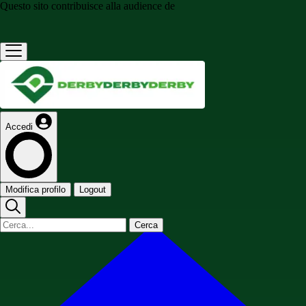
Questo sito contribuisce alla audience de
Accedi
Modifica profilo
Logout
Cerca