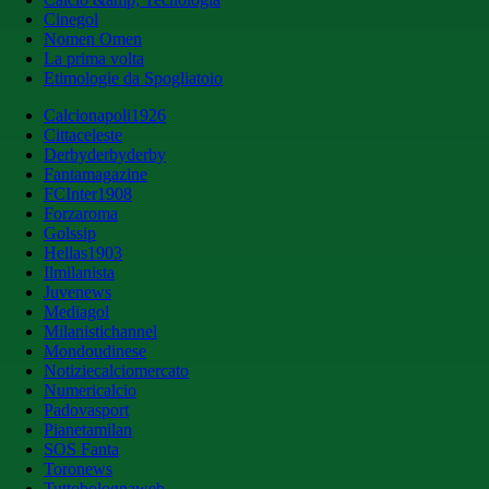
Cinegol
Nomen Omen
La prima volta
Etimologie da Spogliatoio
Calcionapoli1926
Cittaceleste
Derbyderbyderby
Fantamagazine
FCInter1908
Forzaroma
Golssip
Hellas1903
Ilmilanista
Juvenews
Mediagol
Milanistichannel
Mondoudinese
Notiziecalciomercato
Numericalcio
Padovasport
Pianetamilan
SOS Fanta
Toronews
Tuttobolognaweb