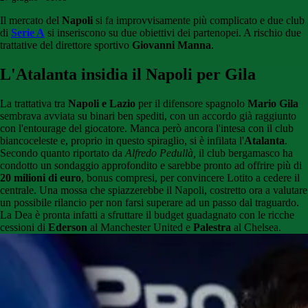
Il mercato del
Napoli
si fa improvvisamente più complicato e due club
di
Serie A
si inseriscono su due obiettivi dei partenopei. A rischio due
trattative del direttore sportivo
Giovanni Manna
.
L'Atalanta insidia il Napoli per Gila
La trattativa tra
Napoli e Lazio
per il difensore spagnolo
Mario Gila
sembrava avviata su binari ben spediti, con un accordo già raggiunto
con l'entourage del giocatore. Manca però ancora l'intesa con il club
biancoceleste e, proprio in questo spiraglio, si è infilata l'
Atalanta
.
Secondo quanto riportato da
Alfredo Pedullà,
il club bergamasco ha
condotto un sondaggio approfondito e sarebbe pronto ad offrire più di
20
milioni di euro
, bonus compresi, per convincere Lotito a cedere il
centrale. Una mossa che spiazzerebbe il Napoli, costretto ora a valutare
un possibile rilancio per non farsi superare ad un passo dal traguardo.
La Dea è pronta infatti a sfruttare il budget guadagnato con le ricche
cessioni di
Ederson
al Manchester United e
Palestra
al Chelsea.