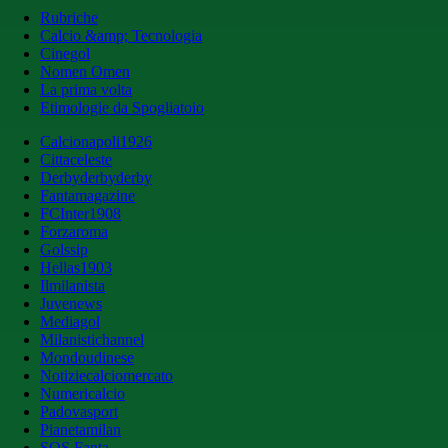
Rubriche
Calcio &amp; Tecnologia
Cinegol
Nomen Omen
La prima volta
Etimologie da Spogliatoio
Calcionapoli1926
Cittaceleste
Derbyderbyderby
Fantamagazine
FCInter1908
Forzaroma
Golssip
Hellas1903
Ilmilanista
Juvenews
Mediagol
Milanistichannel
Mondoudinese
Notiziecalciomercato
Numericalcio
Padovasport
Pianetamilan
SOS Fanta