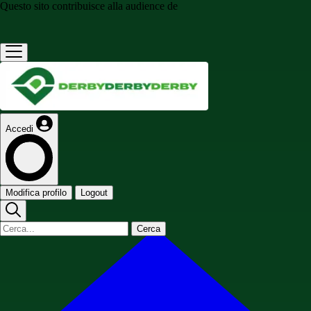
Questo sito contribuisce alla audience de
Accedi
Modifica profilo
Logout
Cerca