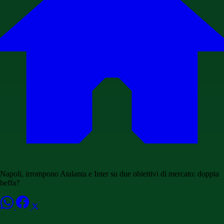
Napoli, irrompono Atalanta e Inter su due obiettivi di mercato: doppia
beffa?