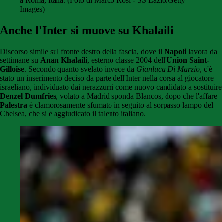
a Roma, Italia. (Foto di Marco Rosi - SS Lazio/Getty
Images)
Anche l'Inter si muove su Khalaili
Discorso simile sul fronte destro della fascia, dove il
Napoli
lavora da
settimane su
Anan Khalaili
, esterno classe 2004 dell'
Union Saint-
Gilloise
. Secondo quanto svelato invece da
Gianluca Di Marzio
, c'è
stato un inserimento deciso da parte dell'Inter nella corsa al giocatore
israeliano, individuato dai nerazzurri come nuovo candidato a sostituire
Denzel
Dumfries
, volato a Madrid sponda Blancos, dopo che l'affare
Palestra
è clamorosamente sfumato in seguito al sorpasso lampo del
Chelsea, che si è aggiudicato il talento italiano.