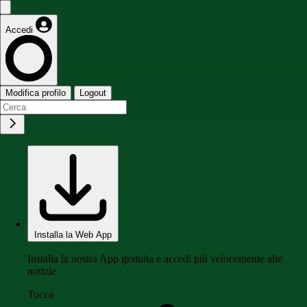
Accedi
Modifica profilo
Logout
Installa la Web App
Installa la nostra App gratuita e accedi più velocemente alle
notizie
Tocca