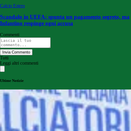
Calcio Estero
Scandalo in UEFA: spunta un pagamento segreto, ma
Infantino respinge ogni accusa
Commenti
Invia Commento
Tutti
Leggi altri commenti
Ultime Notizie