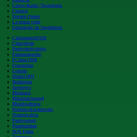
Calcio &amp; Tecnologia
Cinegol
Nomen Omen
La prima volta
Etimologie da Spogliatoio
Calcionapoli1926
Cittaceleste
Derbyderbyderby
Fantamagazine
FCInter1908
Forzaroma
Golssip
Hellas1903
Ilmilanista
Juvenews
Mediagol
Milanistichannel
Mondoudinese
Notiziecalciomercato
Numericalcio
Padovasport
Pianetamilan
SOS Fanta
Toronews