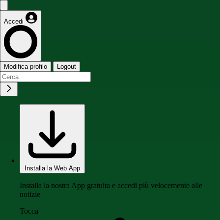
Accedi
Modifica profilo
Logout
Installa la Web App
Installa la nostra App gratuita e accedi più velocemente alle
notizie
Tocca