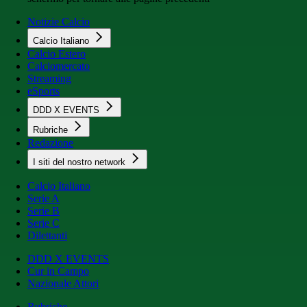
Notizie Calcio
Calcio Italiano
Calcio Estero
Calciomercato
Streaming
eSports
DDD X EVENTS
Rubriche
Redazione
I siti del nostro network
Calcio Italiano
Serie A
Serie B
Serie C
Dilettanti
DDD X EVENTS
Cur in Campo
Nazionale Attori
Rubriche