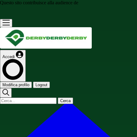
Questo sito contribuisce alla audience de
Accedi
Modifica profilo
Logout
Cerca