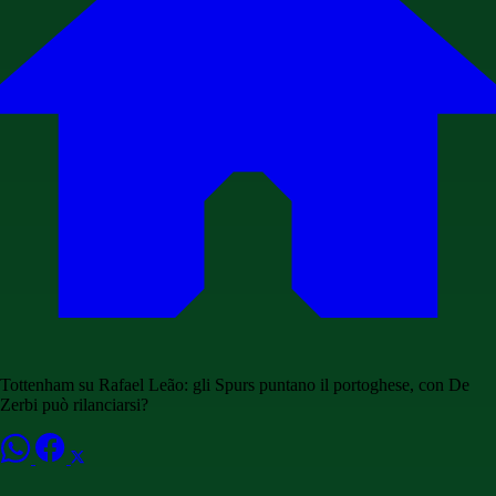
Tottenham su Rafael Leão: gli Spurs puntano il portoghese, con De
Zerbi può rilanciarsi?