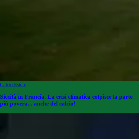
Calcio Estero
Siccità in Francia. La crisi climatica colpisce la parte
più povera... anche del calcio!