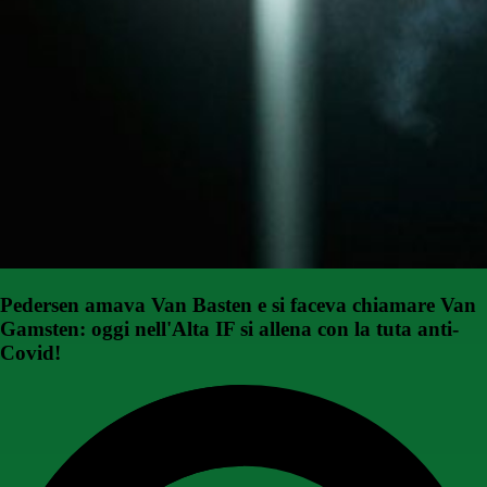
Pedersen amava Van Basten e si faceva chiamare Van
Gamsten: oggi nell'Alta IF si allena con la tuta anti-
Covid!