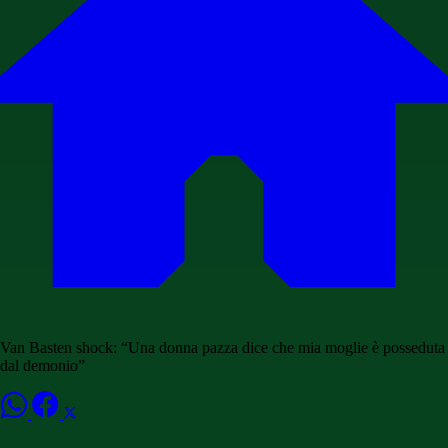
Van Basten shock: “Una donna pazza dice che mia moglie è posseduta
dal demonio”