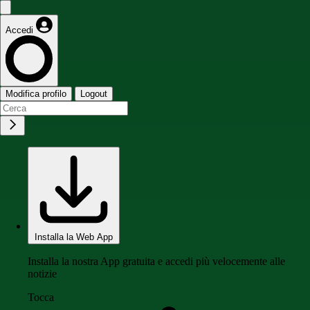
Accedi
Modifica profilo
Logout
Installa la Web App
Installa la nostra App gratuita e accedi più velocemente alle
notizie
Tocca