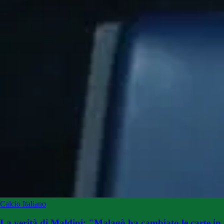
Calcio Italiano
La verità di Maldini: "Malagò ha cambiato le carte in