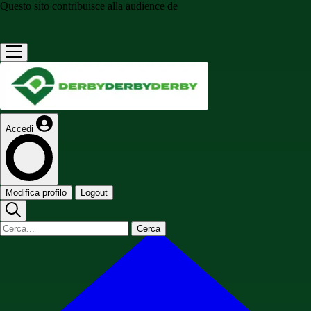
Questo sito contribuisce alla audience de
Accedi
Modifica profilo
Logout
Cerca