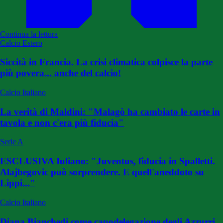
Continua la lettura
Calcio Estero
Siccità in Francia. La crisi climatica colpisce la parte
più povera... anche del calcio!
Calcio Italiano
La verità di Maldini: "Malagò ha cambiato le carte in
tavola e non c'era più fiducia"
Serie A
ESCLUSIVA Iuliano: "Juventus, fiducia in Spalletti.
Alajbegovic può sorprendere. E quell'aneddoto su
Lippi..."
Calcio Italiano
Diana Bianchedi come capodelegazione degli Azzurri,