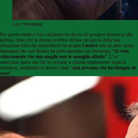
Live Streaming
Per questo motivo l’ex calciatore ha deciso di sporgere denuncia alla
polizia, dopo che la donna avrebbe diffuso nei pressi della sua
abitazione foto che ritrarrebbero la moglie
Liesbet
con un altro uomo.
Immagini che van Basten ha però smentito con fermezza: “
Si vede
chiaramente che mia moglie non le somiglia affatto
”. L’ex
attaccante spera ora che la vicenda si chiuda rapidamente dopo la
denuncia, definendo la donna come “
una persona che ha bisogno di
cure
”.