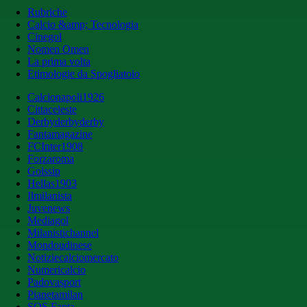
Rubriche
Calcio &amp; Tecnologia
Cinegol
Nomen Omen
La prima volta
Etimologie da Spogliatoio
Calcionapoli1926
Cittaceleste
Derbyderbyderby
Fantamagazine
FCInter1908
Forzaroma
Golssip
Hellas1903
Ilmilanista
Juvenews
Mediagol
Milanistichannel
Mondoudinese
Notiziecalciomercato
Numericalcio
Padovasport
Pianetamilan
SOS Fanta