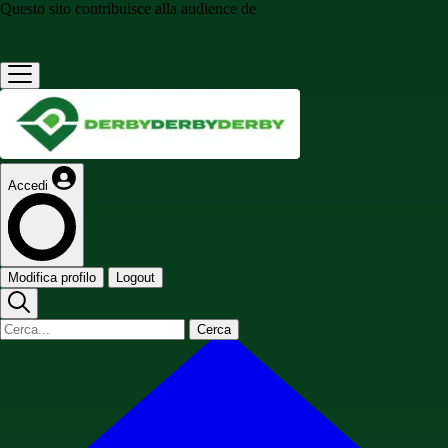
Questo sito contribuisce alla audience de
Accedi
Modifica profilo
Logout
Cerca