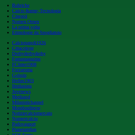
Rubriche
Calcio &amp; Tecnologia
Cinegol
Nomen Omen
La prima volta
Etimologie da Spogliatoio
Calcionapoli1926
Cittaceleste
Derbyderbyderby
Fantamagazine
FCInter1908
Forzaroma
Golssip
Hellas1903
Ilmilanista
Juvenews
Mediagol
Milanistichannel
Mondoudinese
Notiziecalciomercato
Numericalcio
Padovasport
Pianetamilan
SOS Fanta