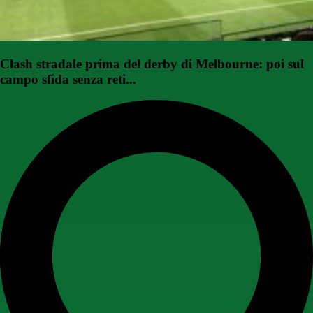
Clash stradale prima del derby di Melbourne: poi sul
campo sfida senza reti...