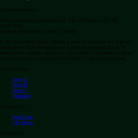
Derbyderbyderby.it
Testata giornalistica registrata Aut. Trib. di Milano n. 227 del
09/09/2016.
Direttore Responsabile: Marco Torretta
Il sito DerbyDerbyDerby affiliato al network Gazzanet non è gestito
direttamente RCS Mediagroup ed è unico responsabile di tutte le
informazioni (testuali o grafiche), i documenti o i materiali pubblicati
sul sito medesimo. Copyright 2019-2026 © Tutti i diritti riservati.
Calcio Italiano
Serie A
Serie B
Serie C
Dilettanti
Informazioni
Redazione
Chi Siamo
Trasparenza