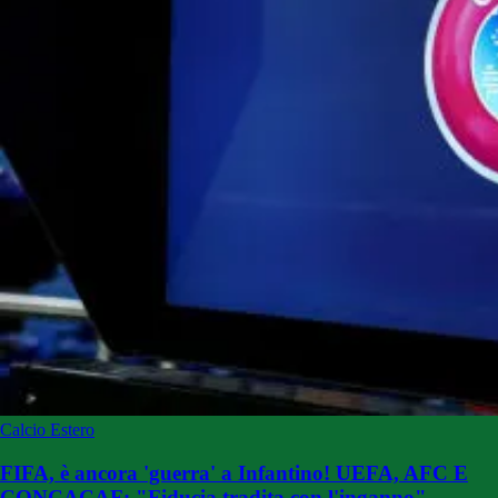
Calcio Estero
FIFA, è ancora 'guerra' a Infantino! UEFA, AFC E
CONCACAF: "Fiducia tradita con l'inganno"