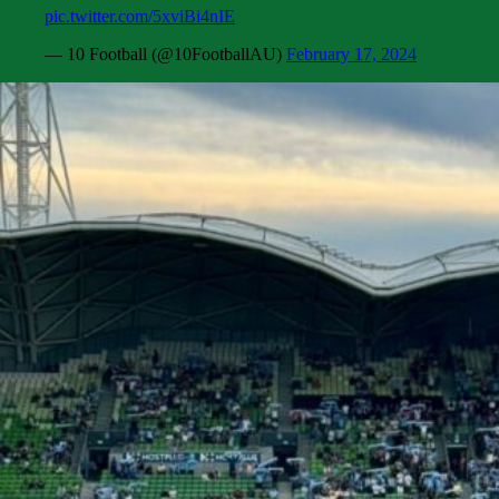
pic.twitter.com/5xviBi4nIE
— 10 Football (@10FootballAU)
February 17, 2024