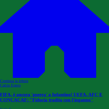
Continua la lettura
Calcio Estero
FIFA, è ancora 'guerra' a Infantino! UEFA, AFC E
CONCACAF: "Fiducia tradita con l'inganno"