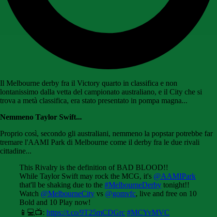
Il Melbourne derby fra il Victory quarto in classifica e non
lontanissimo dalla vetta del campionato australiano, e il City che si
trova a metà classifica, era stato presentato in pompa magna...
Nemmeno Taylor Swift...
Proprio così, secondo gli australiani, nemmeno la popstar potrebbe far
tremare l'AAMI Park di Melbourne come il derby fra le due rivali
cittadine...
This Rivalry is the definition of BAD BLOOD!!
While Taylor Swift may rock the MCG, it's
@AAMIPark
that'll be shaking due to the
#MelbourneDerby
tonight!!
Watch
@MelbourneCity
vs
@gomvfc
, live and free on 10
Bold and 10 Play now!
📱💻📺:
https://t.co/9T25mCDGrc
#MCYvMVC