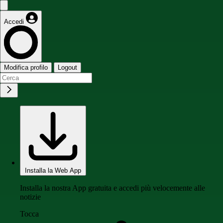
Accedi
Modifica profilo
Logout
Installa la Web App
Installa la nostra App gratuita e accedi più velocemente alle
notizie
Tocca