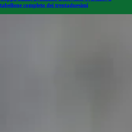
tabellone completo dei trentaduesimi