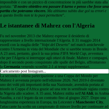
impossibile e con un pizzico di concentrazione in più sarebbe stata alla
portata: "
Il nostro obiettivo era passare il turno e penso che fosse una
partita che potevamo vincere.
Ma abbiamo subito due gol su errori e
a questo livello non te lo puoi permettere
".
Le istantanee di Mahrez con l'Algeria
Fu nel novembre 2013 che Mahrez espresse il desiderio di
rappresentare a livello internazionale l'Algeria. Il 31 maggio 2014
esordì con la maglia delle "
Volpi del Deserto
" nel match amichevole
contro l'Armenia in vista del Mondiale che si sarebbe tenuto in Brasile.
A 23 anni, pertanto, giocò la sua prima
FIFA World Cup
, avventura
che per l'Algeria si interruppe agli ottavi di finale. Mahrez e compagni,
dopo il secondo posto conquistato alle spalle del Belgio, affrontarono
la
Germania
venendo sconfitti 2-1 ai tempi supplementari.
Caricamento post Instagram...
La seconda e ultima partecipazione a una Coppa del Mondo per
Mahrez è avvenuta proprio nell'edizione 2026. Nel 2019 è diventato
uno dei volti più importanti della sua Nazionale, avendola portata al
trionfo in Coppa d'Africa grazie ad una rete in semifinale siglata contro
la Nigeria allo scadere. A 35 anni, Mahrez milita nell'
Al Ahli
, in Arabia
Saudita, a cui è legato da un contratto fino al giugno 2027. Dopo una
lunghissima esperienza in Europa, tra Leicester e
Manchester City
,
l'attaccante ha scelto un campionato di minore livello per continuare ad