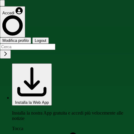
Accedi
Modifica profilo
Logout
Installa la Web App
Installa la nostra App gratuita e accedi più velocemente alle
notizie
Tocca