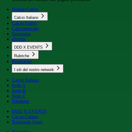
Notizie Calcio
Calcio Italiano
Calcio Estero
Calciomercato
Streaming
eSports
DDD X EVENTS
Rubriche
Redazione
I siti del nostro network
Calcio Italiano
Serie A
Serie B
Serie C
Dilettanti
DDD X EVENTS
Cur in Campo
Nazionale Attori
Rubriche