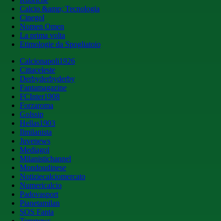
Calcio &amp; Tecnologia
Cinegol
Nomen Omen
La prima volta
Etimologie da Spogliatoio
Calcionapoli1926
Cittaceleste
Derbyderbyderby
Fantamagazine
FCInter1908
Forzaroma
Golssip
Hellas1903
Ilmilanista
Juvenews
Mediagol
Milanistichannel
Mondoudinese
Notiziecalciomercato
Numericalcio
Padovasport
Pianetamilan
SOS Fanta
Toronews