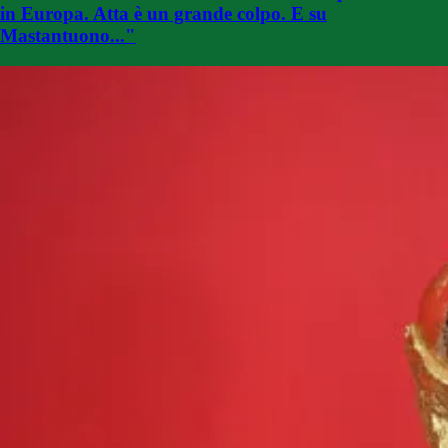
in Europa. Atta è un grande colpo. E su
Mastantuono..."