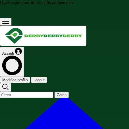
Questo sito contribuisce alla audience de
Accedi
Modifica profilo
Logout
Cerca