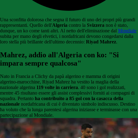
Una sconfitta dolorosa che segna il futuro di uno dei propri più grandi
rappresentanti. Quello dell'
Algeria
contro la
Svizzera
non è stato,
dunque, un ko come tanti altri. Al netto dell'eliminazione dal
Mondiale
subita per mano degli elvetici, i nordafricani devono congedarsi dalla
loro stella più brillante dell'ultimo decennio:
Riyad Mahrez
.
Mahrez, addio all'Algeria con ko: "Si
impara sempre qualcosa"
Nato in Francia a Clichy da papà algerino e mamma di origini
algerino-marocchine, Riyad Mahrez ha vestito la maglia della
nazionale algerina
119 volte in carriera
. 40 sono i gol realizzati,
mentre 45 risultano essere gli assist complessivi forniti ai compagni di
squadra. Pertanto
ha contribuito a 85 gol con la casacca della
nazionale
nordafricana di cui è diventato simbolo indiscusso. Destino
ha voluto che la lunga parentesi algerina iniziasse e terminasse con una
partecipazione al Mondiale.