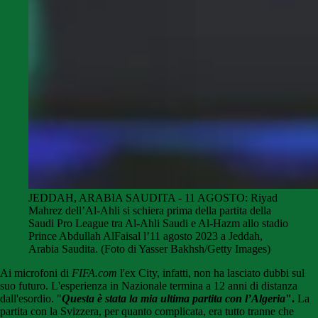
JEDDAH, ARABIA SAUDITA - 11 AGOSTO: Riyad
Mahrez dell’Al-Ahli si schiera prima della partita della
Saudi Pro League tra Al-Ahli Saudi e Al-Hazm allo stadio
Prince Abdullah AlFaisal l’11 agosto 2023 a Jeddah,
Arabia Saudita. (Foto di Yasser Bakhsh/Getty Images)
Ai microfoni di
FIFA.com
l'ex City, infatti, non ha lasciato dubbi sul
suo futuro. L'esperienza in Nazionale termina a 12 anni di distanza
dall'esordio. "
Questa è stata la mia ultima partita con l’Algeria
".
La
partita con la Svizzera, per quanto complicata, era tutto tranne che