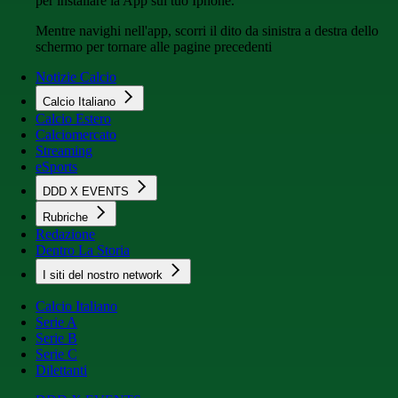
per installare la App sul tuo Iphone.
Mentre navighi nell'app, scorri il dito da sinistra a destra dello
schermo per tornare alle pagine precedenti
Notizie Calcio
Calcio Italiano
Calcio Estero
Calciomercato
Streaming
eSports
DDD X EVENTS
Rubriche
Redazione
Dentro La Storia
I siti del nostro network
Calcio Italiano
Serie A
Serie B
Serie C
Dilettanti