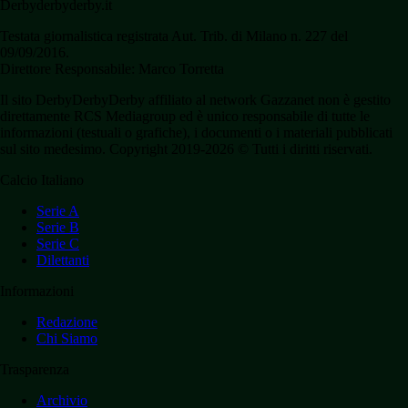
Derbyderbyderby.it
Testata giornalistica registrata Aut. Trib. di Milano n. 227 del
09/09/2016.
Direttore Responsabile: Marco Torretta
Il sito DerbyDerbyDerby affiliato al network Gazzanet non è gestito
direttamente RCS Mediagroup ed è unico responsabile di tutte le
informazioni (testuali o grafiche), i documenti o i materiali pubblicati
sul sito medesimo. Copyright 2019-2026 © Tutti i diritti riservati.
Calcio Italiano
Serie A
Serie B
Serie C
Dilettanti
Informazioni
Redazione
Chi Siamo
Trasparenza
Archivio