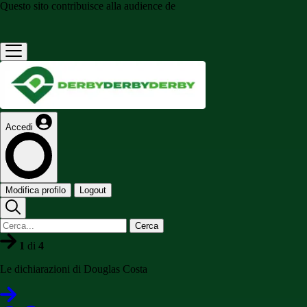
Questo sito contribuisce alla audience de
Accedi
Modifica profilo
Logout
Cerca
1
di
4
Le dichiarazioni di Douglas Costa