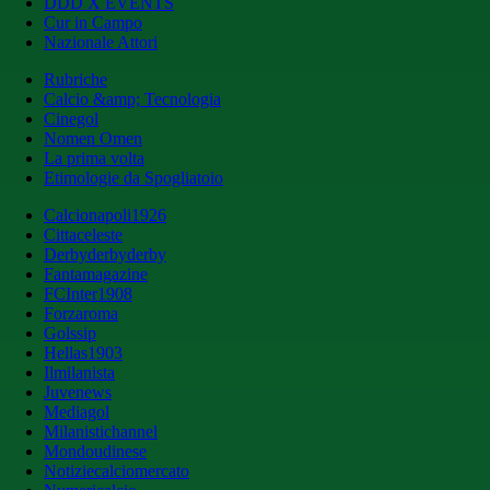
DDD X EVENTS
Cur in Campo
Nazionale Attori
Rubriche
Calcio &amp; Tecnologia
Cinegol
Nomen Omen
La prima volta
Etimologie da Spogliatoio
Calcionapoli1926
Cittaceleste
Derbyderbyderby
Fantamagazine
FCInter1908
Forzaroma
Golssip
Hellas1903
Ilmilanista
Juvenews
Mediagol
Milanistichannel
Mondoudinese
Notiziecalciomercato