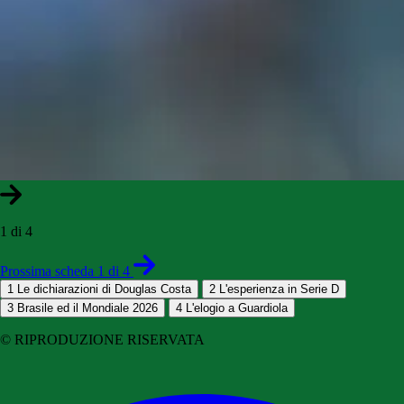
1 di 4
Prossima scheda 1 di 4
1
Le dichiarazioni di Douglas Costa
2
L'esperienza in Serie D
3
Brasile ed il Mondiale 2026
4
L'elogio a Guardiola
© RIPRODUZIONE RISERVATA