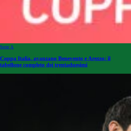
Serie A
Coppa Italia, avanzano Benevento e Arezzo: il
tabellone completo dei trentaduesimi