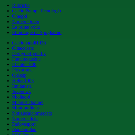
Rubriche
Calcio &amp; Tecnologia
Cinegol
Nomen Omen
La prima volta
Etimologie da Spogliatoio
Calcionapoli1926
Cittaceleste
Derbyderbyderby
Fantamagazine
FCInter1908
Forzaroma
Golssip
Hellas1903
Ilmilanista
Juvenews
Mediagol
Milanistichannel
Mondoudinese
Notiziecalciomercato
Numericalcio
Padovasport
Pianetamilan
SOS Fanta