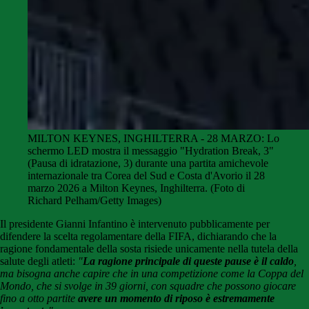
MILTON KEYNES, INGHILTERRA - 28 MARZO: Lo
schermo LED mostra il messaggio "Hydration Break, 3"
(Pausa di idratazione, 3) durante una partita amichevole
internazionale tra Corea del Sud e Costa d'Avorio il 28
marzo 2026 a Milton Keynes, Inghilterra. (Foto di
Richard Pelham/Getty Images)
Il presidente Gianni Infantino è intervenuto pubblicamente per
difendere la scelta regolamentare della FIFA, dichiarando che la
ragione fondamentale della sosta risiede unicamente nella tutela della
salute degli atleti:
"
La ragione principale di queste pause è il caldo
,
ma bisogna anche capire che in una competizione come la Coppa del
Mondo, che si svolge in 39 giorni, con squadre che possono giocare
fino a otto partite
avere un momento di riposo è estremamente