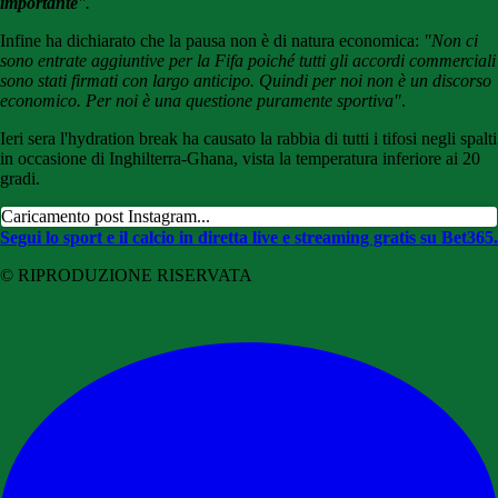
importante
".
Infine ha dichiarato che la pausa non è di natura economica:
"Non ci
sono entrate aggiuntive per la Fifa poiché tutti gli accordi commerciali
sono stati firmati con largo anticipo. Quindi per noi non è un discorso
economico. Per noi è una questione puramente sportiva"
.
Ieri sera l'hydration break ha causato la rabbia di tutti i tifosi negli spalti
in occasione di Inghilterra-Ghana, vista la temperatura inferiore ai 20
gradi.
Caricamento post Instagram...
Segui lo sport e il calcio in diretta live e streaming gratis su Bet365.
© RIPRODUZIONE RISERVATA