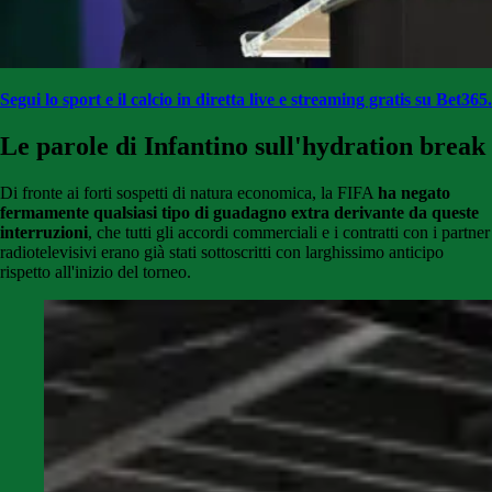
Segui lo sport e il calcio in diretta live e streaming gratis su Bet365.
Le parole di Infantino sull'hydration break
Di fronte ai forti sospetti di natura economica, la FIFA
ha negato
fermamente qualsiasi tipo di guadagno extra derivante da queste
interruzioni
, che tutti gli accordi commerciali e i contratti con i partner
radiotelevisivi erano già stati sottoscritti con larghissimo anticipo
rispetto all'inizio del torneo.