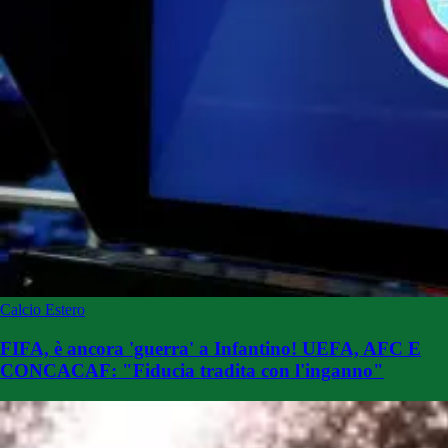
Calcio Estero
FIFA, è ancora 'guerra' a Infantino! UEFA, AFC E
CONCACAF: "Fiducia tradita con l'inganno"