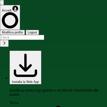
Accedi
Modifica profilo
Logout
Installa la Web App
Installa la nostra App gratuita e accedi più velocemente alle
notizie
Tocca