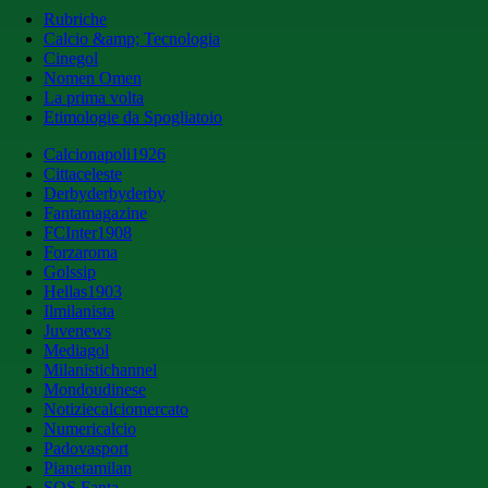
Rubriche
Calcio &amp; Tecnologia
Cinegol
Nomen Omen
La prima volta
Etimologie da Spogliatoio
Calcionapoli1926
Cittaceleste
Derbyderbyderby
Fantamagazine
FCInter1908
Forzaroma
Golssip
Hellas1903
Ilmilanista
Juvenews
Mediagol
Milanistichannel
Mondoudinese
Notiziecalciomercato
Numericalcio
Padovasport
Pianetamilan
SOS Fanta