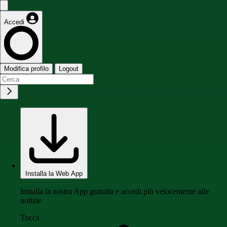
Accedi
Modifica profilo
Logout
Installa la Web App
Installa la nostra App gratuita e accedi più velocemente alle
notizie
Tocca