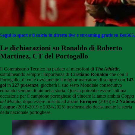
Segui lo sport e il calcio in diretta live e streaming gratis su Bet365.
Le dichiarazioni su Ronaldo di Roberto
Martinez, CT del Portogallo
Il Commissario Tecnico ha parlato ai microfoni di
The Athletic
,
sottolineando sempre l'importanza di
Cristiano Ronaldo
che con il
Portogallo, di cui è ovviamente il miglior marcatore di sempre con
143
gol
in
227 presenze
, giocherà il suo sesto Mondiale consecutivo
entrando sempre di più nella storia. Questa potrebbe essere l'ultima
occasione per il campione portoghese di vincere la tanto ambita
Coppa
del Mondo
, dopo essere riuscito ad alzare
Europeo
(2016)
e 2 Nations
League
(2018-2019 e 2024-2025) trasformando decisamente la storia
della nazionale portoghese.