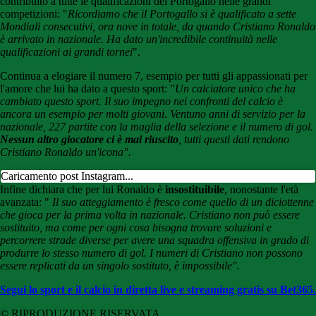
contribuito a tutte le qualificazioni del Portogallo nelle grandi
competizioni: "
Ricordiamo che il Portogallo si è qualificato a sette
Mondiali consecutivi, ora nove in totale, da quando Cristiano Ronaldo
è arrivato in nazionale. Ha dato un'incredibile continuità nelle
qualificazioni ai grandi tornei
".
Continua a elogiare il numero 7, esempio per tutti gli appassionati per
l'amore che lui ha dato a questo sport: "
Un calciatore unico che ha
cambiato questo sport. Il suo impegno nei confronti del calcio è
ancora un esempio per molti giovani. Ventuno anni di servizio per la
nazionale, 227 partite con la maglia della selezione e il numero di gol.
Nessun altro giocatore ci è mai riuscito
, tutti questi dati rendono
Cristiano Ronaldo un'icona".
Caricamento post Instagram...
Infine dichiara che per lui Ronaldo è
insostituibile
, nonostante l'età
avanzata: "
Il suo atteggiamento è fresco come quello di un diciottenne
che gioca per la prima volta in nazionale. Cristiano non può essere
sostituito, ma come per ogni cosa bisogna trovare soluzioni e
percorrere strade diverse per avere una squadra offensiva in grado di
produrre lo stesso numero di gol. I numeri di Cristiano non possono
essere replicati da un singolo sostituto, è impossibile".
Segui lo sport e il calcio in diretta live e streaming gratis su Bet365.
© RIPRODUZIONE RISERVATA