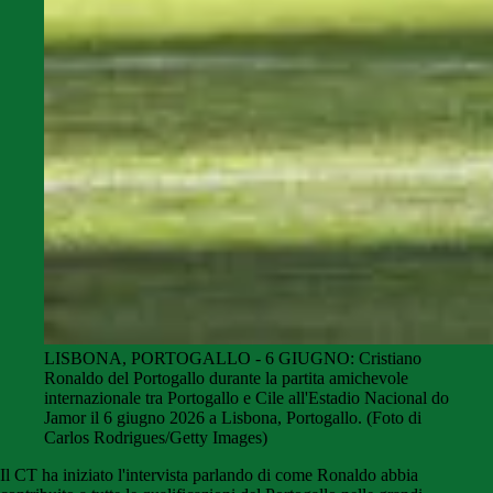
LISBONA, PORTOGALLO - 6 GIUGNO: Cristiano
Ronaldo del Portogallo durante la partita amichevole
internazionale tra Portogallo e Cile all'Estadio Nacional do
Jamor il 6 giugno 2026 a Lisbona, Portogallo. (Foto di
Carlos Rodrigues/Getty Images)
Il CT ha iniziato l'intervista parlando di come Ronaldo abbia