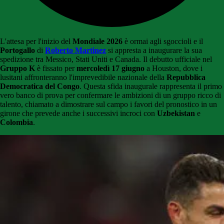
L'attesa per l'inizio del
Mondiale 2026
è ormai agli sgoccioli e il
Portogallo
di
Roberto Martinez
si appresta a inaugurare la sua
spedizione tra Messico, Stati Uniti e Canada
. Il debutto ufficiale nel
Gruppo K
è fissato per
mercoledì 17 giugno
a Houston, dove i
lusitani affronteranno l'imprevedibile nazionale della
Repubblica
Democratica del Congo
. Questa sfida inaugurale rappresenta il primo
vero banco di prova per confermare le ambizioni di un gruppo ricco di
talento, chiamato a dimostrare sul campo i favori del pronostico in un
girone che prevede anche i successivi incroci con
Uzbekistan
e
Colombia
.