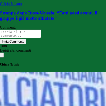
Calcio Italiano
Stroppa dopo Brest-Venezia: “Fatti passi avanti, il
gruppo è già molto affiatato”
Commenti
Invia Commento
Tutti
Leggi altri commenti
Ultime Notizie