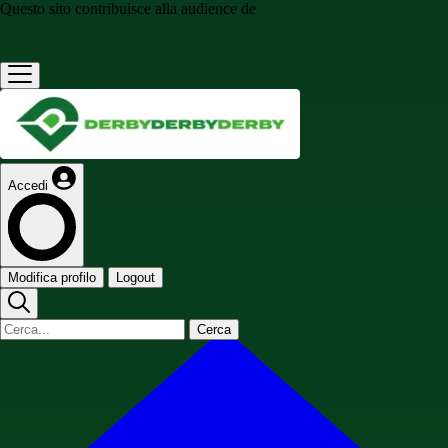
Questo sito contribuisce alla audience de
Accedi
Modifica profilo
Logout
Cerca