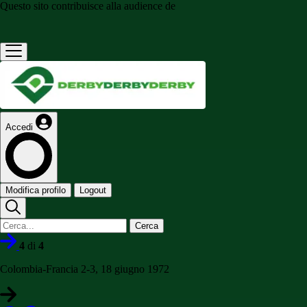
Questo sito contribuisce alla audience de
Accedi
Modifica profilo
Logout
Cerca
4
di
4
Colombia-Francia 2-3, 18 giugno 1972