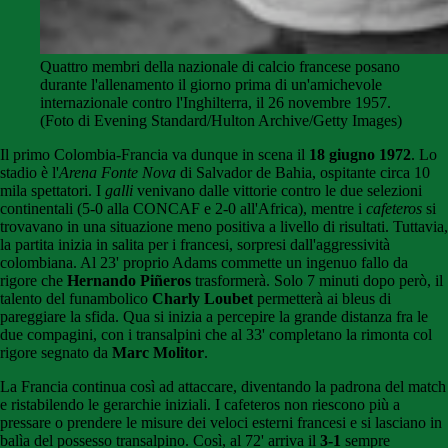
Quattro membri della nazionale di calcio francese posano
durante l'allenamento il giorno prima di un'amichevole
internazionale contro l'Inghilterra, il 26 novembre 1957.
(Foto di Evening Standard/Hulton Archive/Getty Images)
Il primo Colombia-Francia va dunque in scena il
18 giugno 1972
. Lo
stadio è l'
Arena Fonte Nova
di Salvador de Bahia, ospitante circa 10
mila spettatori. I
galli
venivano dalle vittorie contro le due selezioni
continentali (5-0 alla CONCAF e 2-0 all'Africa), mentre i
cafeteros
si
trovavano in una situazione meno positiva a livello di risultati. Tuttavia,
la partita inizia in salita per i francesi, sorpresi dall'aggressività
colombiana. Al 23' proprio Adams commette un ingenuo fallo da
rigore che
Hernando Piñeros
trasformerà. Solo 7 minuti dopo però, il
talento del funambolico
Charly Loubet
permetterà ai bleus di
pareggiare la sfida. Qua si inizia a percepire la grande distanza fra le
due compagini, con i transalpini che al 33' completano la rimonta col
rigore segnato da
Marc Molitor
.
La Francia continua così ad attaccare, diventando la padrona del match
e ristabilendo le gerarchie iniziali. I cafeteros non riescono più a
pressare o prendere le misure dei veloci esterni francesi e si lasciano in
balìa del possesso transalpino. Così, al 72' arriva il
3-1
sempre