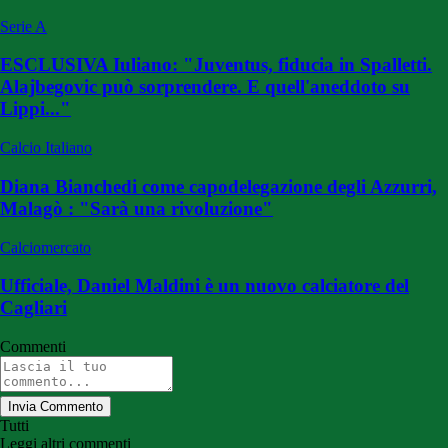
Serie A
ESCLUSIVA Iuliano: "Juventus, fiducia in Spalletti.
Alajbegovic può sorprendere. E quell'aneddoto su
Lippi..."
Calcio Italiano
Diana Bianchedi come capodelegazione degli Azzurri,
Malagò : "Sarà una rivoluzione"
Calciomercato
Ufficiale, Daniel Maldini è un nuovo calciatore del
Cagliari
Commenti
Invia Commento
Tutti
Leggi altri commenti