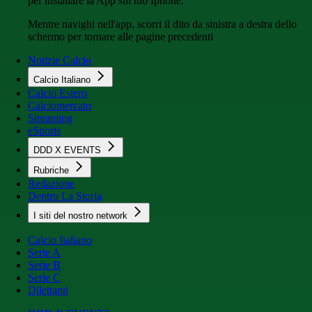
per installare la App sul tuo Iphone.
Mentre navighi nell'app, scorri il dito da sinistra a destra dello
schermo per tornare alle pagine precedenti
Notizie Calcio
Calcio Italiano
Calcio Estero
Calciomercato
Streaming
eSports
DDD X EVENTS
Rubriche
Redazione
Dentro La Storia
I siti del nostro network
Calcio Italiano
Serie A
Serie B
Serie C
Dilettanti