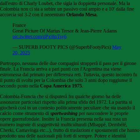
dall'estro di Charly Loubet, che sigla la doppietta personale. Ma la
Colombia non ci sta a subire un passivo così ampio e a 10' dalla fine
accorcia sul 3-2 con il neoentrato
Orlando Mesa
.
France
Great Picture Of Marius Tresor & Jean-Pierre Adams
pic.twitter.com/qPx9inTsy6
— SUPERB FOOTY PICS (@SuperbFootyPics)
May
20, 2025
Purtroppo, nessuna delle due compagini strapperà il pass per il girone
finale. La Francia arriva a pari punti con l'Argentina ma viene
estromessa dal primato per differenza reti. Tuttavia, questo incontro fu
il punto di svolta per la Colombia che solo 3 anni dopo raggiunse il
secondo posto nella
Copa America 1975
.
Colombia-Francia che si disputerà fra qualche giorno ha delle
assonanze particolari rispetto alla prima sfida del 1972. La partita si
giocherà così in un contesto politicamente peculiare che sta usando il
calcio come strumento di
sportwashing
per nascondere le proprie
opere guerrafondaie. Inoltre la Francia presenta nella sua rosa un
numero ingente di soggettività multiculturali (Mbappé, Dembélé,
Cherki, Camavinga etc...), frutto di traslazioni e spostamenti che hanno
prodotto una delle nazionali più forti di sempre. Potere e identità