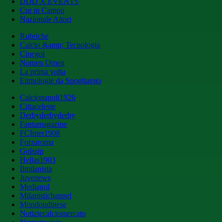
DDD X EVENTS
Cur in Campo
Nazionale Attori
Rubriche
Calcio &amp; Tecnologia
Cinegol
Nomen Omen
La prima volta
Etimologie da Spogliatoio
Calcionapoli1926
Cittaceleste
Derbyderbyderby
Fantamagazine
FCInter1908
Forzaroma
Golssip
Hellas1903
Ilmilanista
Juvenews
Mediagol
Milanistichannel
Mondoudinese
Notiziecalciomercato