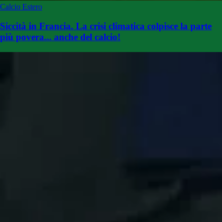
Calcio Estero
Siccità in Francia. La crisi climatica colpisce la parte
più povera... anche del calcio!