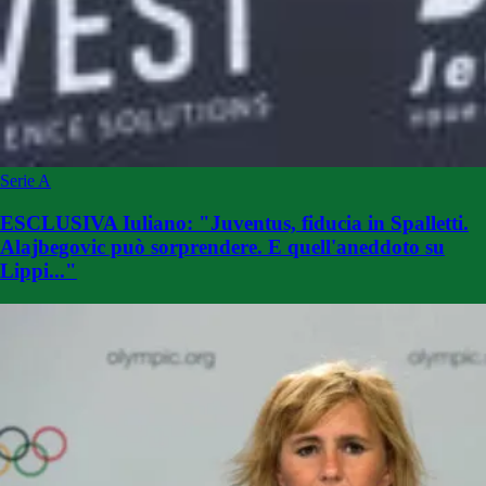
Serie A
ESCLUSIVA Iuliano: "Juventus, fiducia in Spalletti.
Alajbegovic può sorprendere. E quell'aneddoto su
Lippi..."