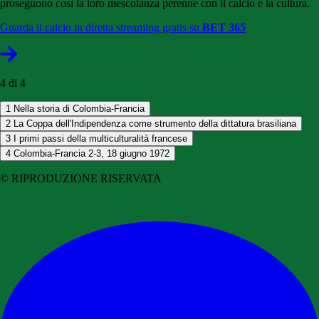
proseguono così la loro mescolanza perenne con il calcio e la cultura.
Guarda il calcio in diretta streaming gratis su
BET 365
4 di 4
1
Nella storia di Colombia-Francia
2
La Coppa dell'Indipendenza come strumento della dittatura brasiliana
3
I primi passi della multiculturalità francese
4
Colombia-Francia 2-3, 18 giugno 1972
© RIPRODUZIONE RISERVATA