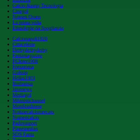
Calcio &amp; Tecnologia
Cinegol
Nomen Omen
La prima volta
Etimologie da Spogliatoio
Calcionapoli1926
Cittaceleste
Derbyderbyderby
Fantamagazine
FCInter1908
Forzaroma
Golssip
Hellas1903
Ilmilanista
Juvenews
Mediagol
Milanistichannel
Mondoudinese
Notiziecalciomercato
Numericalcio
Padovasport
Pianetamilan
SOS Fanta
Toronews