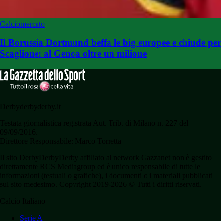
Calciomercato
Il Borussia Dortmund beffa le big europee e chiude per
Scaglione: al Genoa oltre un milione
Derbyderbyderby.it
Testata giornalistica registrata Aut. Trib. di Milano n. 227 del
09/09/2016.
Direttore Responsabile: Marco Torretta
Il sito DerbyDerbyDerby affiliato al network Gazzanet non è gestito
direttamente RCS Mediagroup ed è unico responsabile di tutte le
informazioni (testuali o grafiche), i documenti o i materiali pubblicati
sul sito medesimo. Copyright 2019-2026 © Tutti i diritti riservati.
Calcio Italiano
Serie A