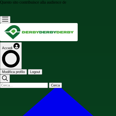
Questo sito contribuisce alla audience de
Accedi
Modifica profilo
Logout
Cerca