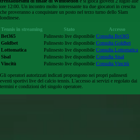
trentaduesimi di finale di Wimbledon
e si gioca giovedì 2 luglio alle
ore 12:00. Un incontro molto interessante tra due giocatori in crescita
che proveranno a conquistare un posto nel terzo turno dello Slam
londinese.
Tennis in streaming
Stato
Accesso
Bet365
Palinsesto live disponibile
Consulta Bet365
Goldbet
Palinsesto live disponibile
Consulta Goldbet
Lottomatica
Palinsesto live disponibile
Consulta Lottomatica
Sisal
Palinsesto live disponibile
Consulta Sisal
Vincitù
Palinsesto live disponibile
Consulta Vincitù
Gli
operatori
autorizzati
indicati
propongono
nei propri palinsesti
eventi sportivi live del calcio tennis
.
L'accesso
ai
servizi
e
regolato
dai
termini e condizioni del singolo operatore.