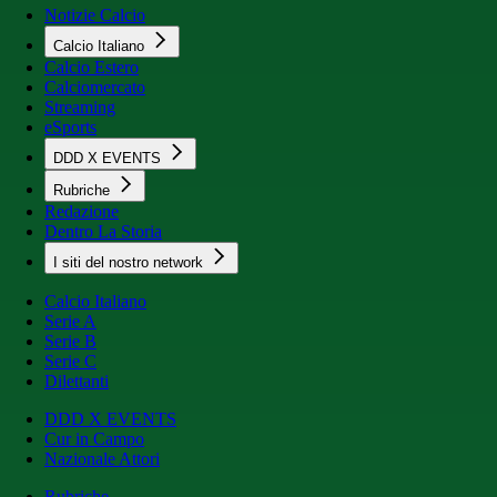
Notizie Calcio
Calcio Italiano
Calcio Estero
Calciomercato
Streaming
eSports
DDD X EVENTS
Rubriche
Redazione
Dentro La Storia
I siti del nostro network
Calcio Italiano
Serie A
Serie B
Serie C
Dilettanti
DDD X EVENTS
Cur in Campo
Nazionale Attori
Rubriche