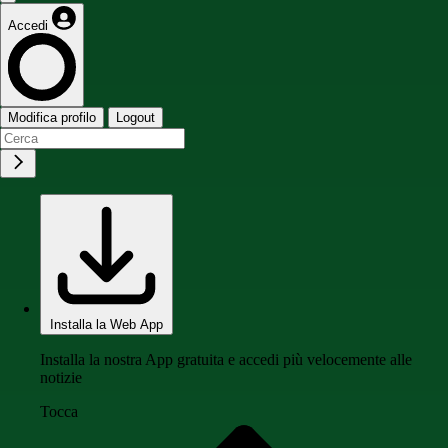
Accedi
Modifica profilo
Logout
Installa la Web App
Installa la nostra App gratuita e accedi più velocemente alle
notizie
Tocca