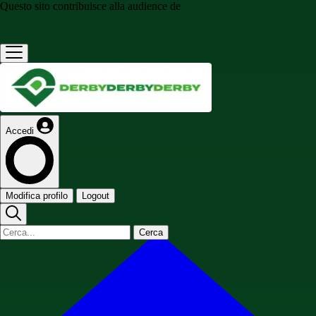
Questo sito contribuisce alla audience de
Accedi
Modifica profilo
Logout
Cerca