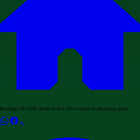
Botafogo SP-CRB diretta tv live: dove vedere lo streaming gratis