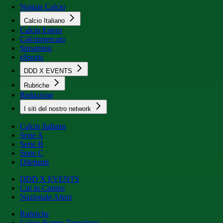
Notizie Calcio
Calcio Italiano
Calcio Estero
Calciomercato
Streaming
eSports
DDD X EVENTS
Rubriche
Redazione
I siti del nostro network
Calcio Italiano
Serie A
Serie B
Serie C
Dilettanti
DDD X EVENTS
Cur in Campo
Nazionale Attori
Rubriche
Calcio &amp; Tecnologia