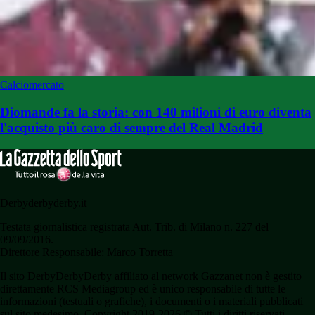
Calciomercato
Diomande fa la storia: con 140 milioni di euro diventa
l'acquisto più caro di sempre del Real Madrid
Derbyderbyderby.it
Testata giornalistica registrata Aut. Trib. di Milano n. 227 del
09/09/2016.
Direttore Responsabile: Marco Torretta
Il sito DerbyDerbyDerby affiliato al network Gazzanet non è gestito
direttamente RCS Mediagroup ed è unico responsabile di tutte le
informazioni (testuali o grafiche), i documenti o i materiali pubblicati
sul sito medesimo. Copyright 2019-2026 © Tutti i diritti riservati.