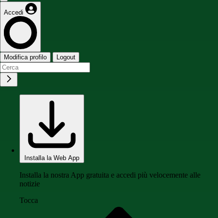
Accedi
Modifica profilo
Logout
Installa la Web App
Installa la nostra App gratuita e accedi più velocemente alle
notizie
Tocca