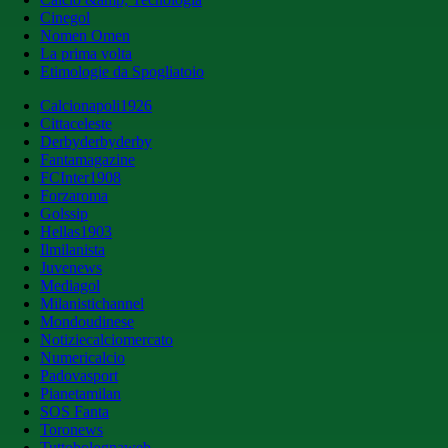
Cinegol
Nomen Omen
La prima volta
Etimologie da Spogliatoio
Calcionapoli1926
Cittaceleste
Derbyderbyderby
Fantamagazine
FCInter1908
Forzaroma
Golssip
Hellas1903
Ilmilanista
Juvenews
Mediagol
Milanistichannel
Mondoudinese
Notiziecalciomercato
Numericalcio
Padovasport
Pianetamilan
SOS Fanta
Toronews
Tuttobolognaweb