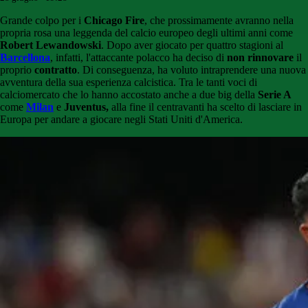
Grande colpo per i
Chicago Fire
, che prossimamente avranno nella
propria rosa una leggenda del calcio europeo degli ultimi anni come
Robert Lewandowski
. Dopo aver giocato per quattro stagioni al
Barcellona
, infatti, l'attaccante polacco ha deciso di
non rinnovare
il
proprio
contratto
. Di conseguenza, ha voluto intraprendere una nuova
avventura della sua esperienza calcistica. Tra le tanti voci di
calciomercato che lo hanno accostato anche a due big della
Serie A
come
Milan
e
Juventus,
alla fine il centravanti ha scelto di lasciare in
Europa per andare a giocare negli Stati Uniti d'America.