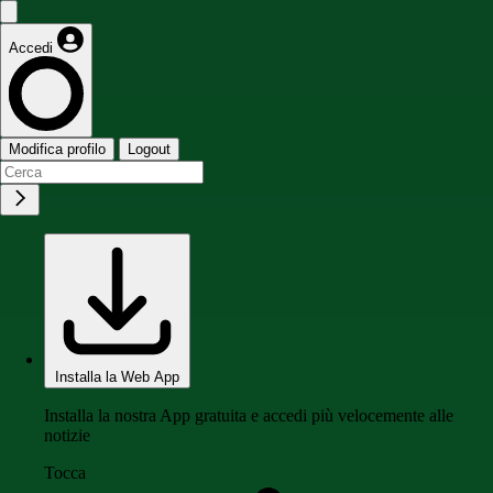
Accedi
Modifica profilo
Logout
Installa la Web App
Installa la nostra App gratuita e accedi più velocemente alle
notizie
Tocca