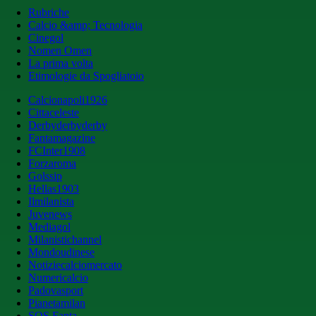
Rubriche
Calcio &amp; Tecnologia
Cinegol
Nomen Omen
La prima volta
Etimologie da Spogliatoio
Calcionapoli1926
Cittaceleste
Derbyderbyderby
Fantamagazine
FCInter1908
Forzaroma
Golssip
Hellas1903
Ilmilanista
Juvenews
Mediagol
Milanistichannel
Mondoudinese
Notiziecalciomercato
Numericalcio
Padovasport
Pianetamilan
SOS Fanta