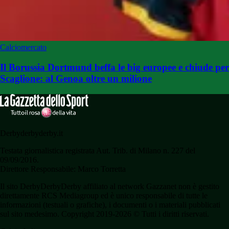
Calciomercato
Il Borussia Dortmund beffa le big europee e chiude per
Scaglione: al Genoa oltre un milione
Derbyderbyderby.it
Testata giornalistica registrata Aut. Trib. di Milano n. 227 del
09/09/2016.
Direttore Responsabile: Marco Torretta
Il sito DerbyDerbyDerby affiliato al network Gazzanet non è gestito
direttamente RCS Mediagroup ed è unico responsabile di tutte le
informazioni (testuali o grafiche), i documenti o i materiali pubblicati
sul sito medesimo. Copyright 2019-2026 © Tutti i diritti riservati.