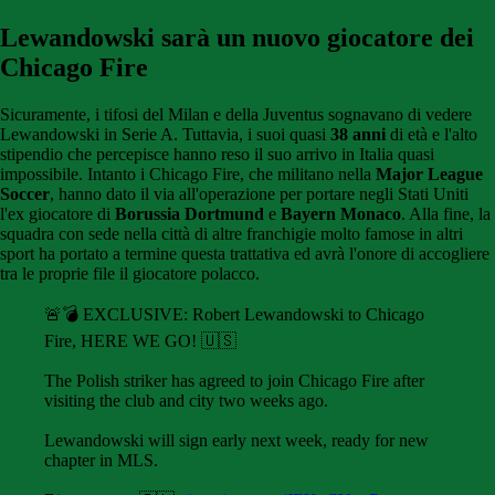
Lewandowski sarà un nuovo giocatore dei
Chicago Fire
Sicuramente, i tifosi del Milan e della Juventus sognavano di vedere
Lewandowski in Serie A. Tuttavia, i suoi quasi
38 anni
di età e l'alto
stipendio che percepisce hanno reso il suo arrivo in Italia quasi
impossibile. Intanto i Chicago Fire, che militano nella
Major League
Soccer
, hanno dato il via all'operazione per portare negli Stati Uniti
l'ex giocatore di
Borussia Dortmund
e
Bayern Monaco
. Alla fine, la
squadra con sede nella città di altre franchigie molto famose in altri
sport ha portato a termine questa trattativa ed avrà l'onore di accogliere
tra le proprie file il giocatore polacco.
🚨💣 EXCLUSIVE: Robert Lewandowski to Chicago
Fire, HERE WE GO! 🇺🇸
The Polish striker has agreed to join Chicago Fire after
visiting the club and city two weeks ago.
Lewandowski will sign early next week, ready for new
chapter in MLS.