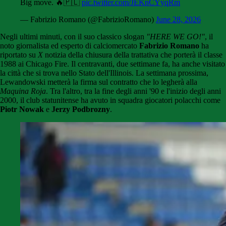
Big move. 🔥🇵🇱
pic.twitter.com/JEKnCYyqRm
— Fabrizio Romano (@FabrizioRomano)
June 28, 2026
Negli ultimi minuti, con il suo classico slogan
"HERE WE GO!"
, il
noto giornalista ed esperto di calciomercato
Fabrizio Romano
ha
riportato su
X
notizia della chiusura della trattativa che porterà il classe
1988 ai Chicago Fire. Il centravanti, due settimane fa, ha anche visitato
la città che si trova nello Stato dell'Illinois. La settimana prossima,
Lewandowski metterà la firma sul contratto che lo legherà alla
Maquina Roja
. Tra l'altro, tra la fine degli anni '90 e l'inizio degli anni
2000, il club statunitense ha avuto in squadra giocatori polacchi come
Piotr Nowak
e
Jerzy Podbrozny
.