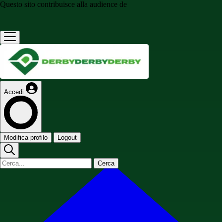
Questo sito contribuisce alla audience de
Accedi
Modifica profilo
Logout
Cerca