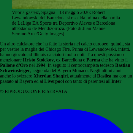
Vitoria-gasteiz, Spagna - 13 maggio 2026: Robert
Lewandowski del Barcelona si riscalda prima della partita
de LaLiga EA Sports tra Deportivo Alaves e Barcelona
all'Estadio de Mendizorroza. (Foto di Juan Manuel
Serrano Arce/Getty Images)
Un altro calciatore che ha fatto la storia nel calcio europeo, quindi, sta
per vestire la maglia dei Chicago Fire. Prima di Lewandowski, infatti,
hanno giocato ad Illinois calciatori molto noti. Tra questi possiamo
menzionare
Hristo Stoickov
, ex Barcellona e
Parma
che ha vinto il
Pallone d'Oro
nel
1994
. In seguito il centrocampista tedesco
Bastian
Schweinsteiger
, leggenda del Bayern Monaco. Negli ultimi anni
anche lo svizzero
Xherdan Shaqiri
, attualmente al
Basilea
ma con un
passato al Bayern ed al
Liverpool
con tanto di parentesi all'
Inter
.
© RIPRODUZIONE RISERVATA