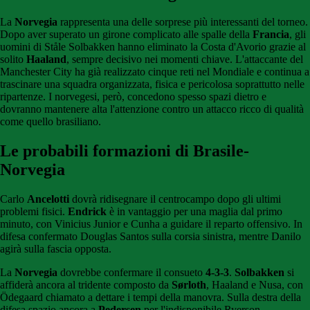
La
Norvegia
rappresenta una delle sorprese più interessanti del torneo.
Dopo aver superato un girone complicato alle spalle della
Francia
, gli
uomini di Ståle Solbakken hanno eliminato la Costa d'Avorio grazie al
solito
Haaland
, sempre decisivo nei momenti chiave. L'attaccante del
Manchester City ha già realizzato cinque reti nel Mondiale e continua a
trascinare una squadra organizzata, fisica e pericolosa soprattutto nelle
ripartenze. I norvegesi, però, concedono spesso spazi dietro e
dovranno mantenere alta l'attenzione contro un attacco ricco di qualità
come quello brasiliano.
Le probabili formazioni di Brasile-
Norvegia
Carlo
Ancelotti
dovrà ridisegnare il centrocampo dopo gli ultimi
problemi fisici.
Endrick
è in vantaggio per una maglia dal primo
minuto, con Vinicius Junior e Cunha a guidare il reparto offensivo. In
difesa confermato Douglas Santos sulla corsia sinistra, mentre Danilo
agirà sulla fascia opposta.
La
Norvegia
dovrebbe confermare il consueto
4-3-3
.
Solbakken
si
affiderà ancora al tridente composto da
Sørloth
, Haaland e Nusa, con
Ödegaard chiamato a dettare i tempi della manovra. Sulla destra della
difesa spazio ancora a
Pedersen
per l'indisponibile Ryerson.