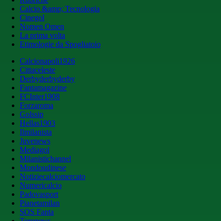
Calcio &amp; Tecnologia
Cinegol
Nomen Omen
La prima volta
Etimologie da Spogliatoio
Calcionapoli1926
Cittaceleste
Derbyderbyderby
Fantamagazine
FCInter1908
Forzaroma
Golssip
Hellas1903
Ilmilanista
Juvenews
Mediagol
Milanistichannel
Mondoudinese
Notiziecalciomercato
Numericalcio
Padovasport
Pianetamilan
SOS Fanta
Toronews