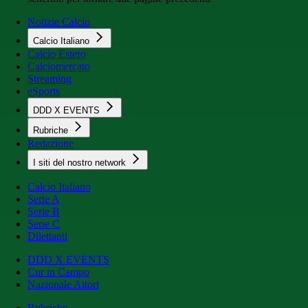
Notizie Calcio
Calcio Italiano
Calcio Estero
Calciomercato
Streaming
eSports
DDD X EVENTS
Rubriche
Redazione
I siti del nostro network
Calcio Italiano
Serie A
Serie B
Serie C
Dilettanti
DDD X EVENTS
Cur in Campo
Nazionale Attori
Rubriche