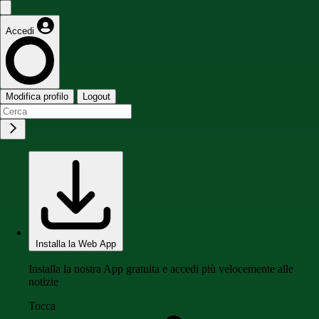
Accedi
Modifica profilo
Logout
Installa la Web App
Installa la nostra App gratuita e accedi più velocemente alle
notizie
Tocca