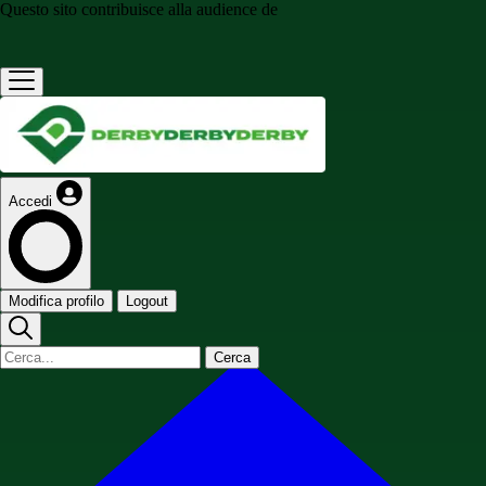
Questo sito contribuisce alla audience de
Accedi
Modifica profilo
Logout
Cerca