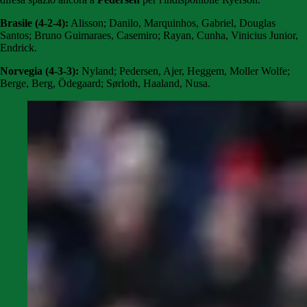
Brasile (4-2-4):
Alisson; Danilo, Marquinhos, Gabriel, Douglas
Santos; Bruno Guimaraes, Casemiro; Rayan, Cunha, Vinicius Junior,
Endrick.
Norvegia (4-3-3):
Nyland; Pedersen, Ajer, Heggem, Moller Wolfe;
Berge, Berg, Ödegaard; Sørloth, Haaland, Nusa.