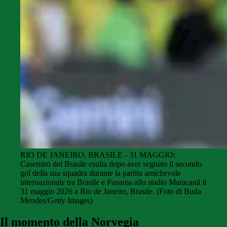
RIO DE JANEIRO, BRASILE - 31 MAGGIO:
Casemiro del Brasile esulta dopo aver segnato il secondo
gol della sua squadra durante la partita amichevole
internazionale tra Brasile e Panama allo stadio Maracanã il
31 maggio 2026 a Rio de Janeiro, Brasile. (Foto di Buda
Mendes/Getty Images)
Il momento della Norvegia