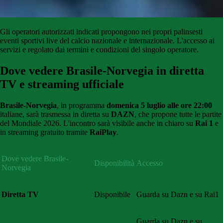
Gli
operatori
autorizzati
indicati
propongono
nei propri palinsesti
eventi sportivi live del calcio
nazionale
e
internazionale
.
L'accesso
ai
servizi
e
regolato
dai
termini e condizioni del singolo operatore.
Dove vedere Brasile-Norvegia in diretta
TV e streaming ufficiale
Brasile-Norvegia
, in programma
domenica 5 luglio alle ore 22:00
italiane, sarà trasmessa in diretta su
DAZN
, che propone tutte le partite
del Mondiale 2026. L'incontro sarà visibile anche in chiaro su
Rai 1
e
in streaming gratuito tramite
RaiPlay
.
Dove vedere Brasile-
Disponibilità
Accesso
Norvegia
Diretta TV
Disponibile
Guarda su Dazn e su Rai1
Guarda su Dazn e su