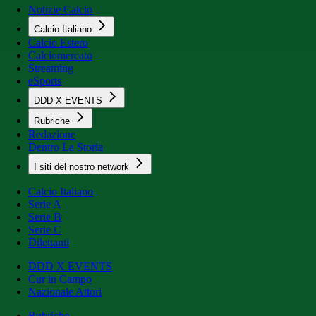
Notizie Calcio
Calcio Italiano
Calcio Estero
Calciomercato
Streaming
eSports
DDD X EVENTS
Rubriche
Redazione
Dentro La Storia
I siti del nostro network
Calcio Italiano
Serie A
Serie B
Serie C
Dilettanti
DDD X EVENTS
Cur in Campo
Nazionale Attori
Rubriche