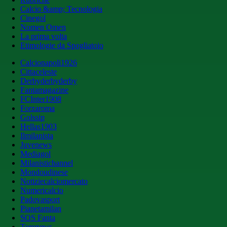
Calcio &amp; Tecnologia
Cinegol
Nomen Omen
La prima volta
Etimologie da Spogliatoio
Calcionapoli1926
Cittaceleste
Derbyderbyderby
Fantamagazine
FCInter1908
Forzaroma
Golssip
Hellas1903
Ilmilanista
Juvenews
Mediagol
Milanistichannel
Mondoudinese
Notiziecalciomercato
Numericalcio
Padovasport
Pianetamilan
SOS Fanta
Toronews