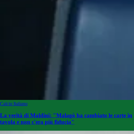
Calcio Italiano
La verità di Maldini: "Malagò ha cambiato le carte in
tavola e non c'era più fiducia"