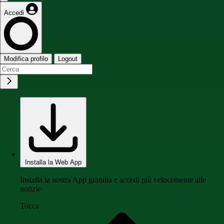
Accedi
Modifica profilo
Logout
Installa la Web App
Installa la nostra App gratuita e accedi più velocemente alle
notizie
Tocca