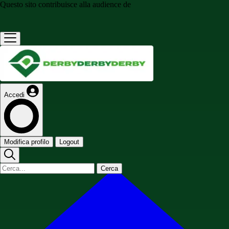
Questo sito contribuisce alla audience de
Accedi
Modifica profilo
Logout
Cerca