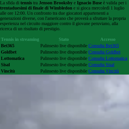
La sfida di
tennis
tra
Jenson Brooksby
e
Ignacio Buse
è valida per i
trentaduesimi di finale di Wimbledon
e si gioca mercoledì 1 luglio
alle ore 12:00. Un confronto tra due giocatori appartenenti a
generazioni diverse, con l'americano che proverà a sfruttare la propria
esperienza nel circuito maggiore contro il giovane peruviano, alla
ricerca di un risultato di prestigio.
Tennis in streaming
Stato
Accesso
Bet365
Palinsesto live disponibile
Consulta Bet365
Goldbet
Palinsesto live disponibile
Consulta Goldbet
Lottomatica
Palinsesto live disponibile
Consulta Lottomatica
Sisal
Palinsesto live disponibile
Consulta Sisal
Vincitù
Palinsesto live disponibile
Consulta Vincitù