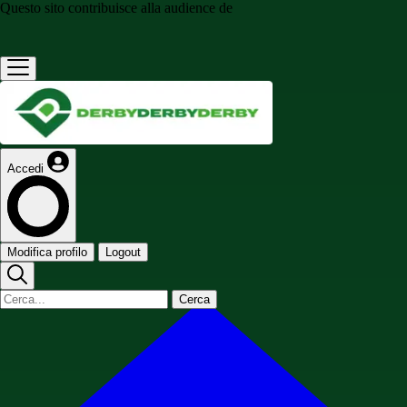
Questo sito contribuisce alla audience de
Accedi
Modifica profilo
Logout
Cerca