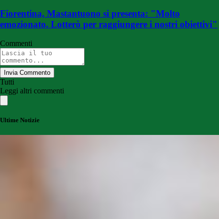
Fiorentina, Mastantuono si presenta: "Molto
emozionato. Lotterò per raggiungere i nostri obiettivi"
Commenti
Invia Commento
Tutti
Leggi altri commenti
Ultime Notizie