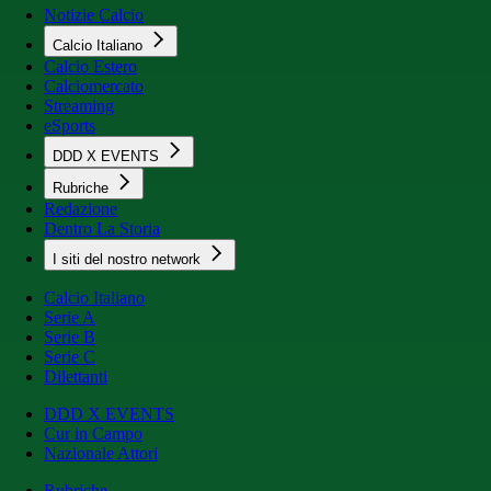
Notizie Calcio
Calcio Italiano
Calcio Estero
Calciomercato
Streaming
eSports
DDD X EVENTS
Rubriche
Redazione
Dentro La Storia
I siti del nostro network
Calcio Italiano
Serie A
Serie B
Serie C
Dilettanti
DDD X EVENTS
Cur in Campo
Nazionale Attori
Rubriche