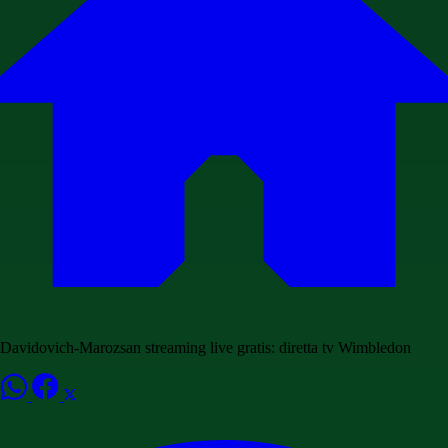
Davidovich-Marozsan streaming live gratis: diretta tv Wimbledon