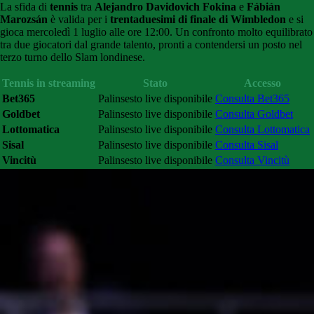
La sfida di
tennis
tra
Alejandro Davidovich Fokina
e
Fábián
Marozsán
è valida per i
trentaduesimi di finale di Wimbledon
e si
gioca mercoledì 1 luglio alle ore 12:00. Un confronto molto equilibrato
tra due giocatori dal grande talento, pronti a contendersi un posto nel
terzo turno dello Slam londinese.
Tennis in streaming
Stato
Accesso
Bet365
Palinsesto live disponibile
Consulta Bet365
Goldbet
Palinsesto live disponibile
Consulta Goldbet
Lottomatica
Palinsesto live disponibile
Consulta Lottomatica
Sisal
Palinsesto live disponibile
Consulta Sisal
Vincitù
Palinsesto live disponibile
Consulta Vincitù