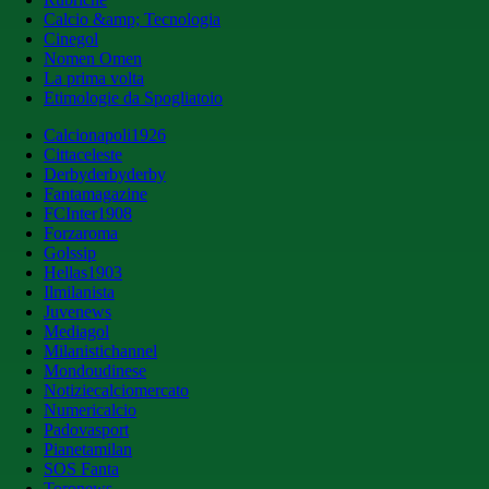
Calcio &amp; Tecnologia
Cinegol
Nomen Omen
La prima volta
Etimologie da Spogliatoio
Calcionapoli1926
Cittaceleste
Derbyderbyderby
Fantamagazine
FCInter1908
Forzaroma
Golssip
Hellas1903
Ilmilanista
Juvenews
Mediagol
Milanistichannel
Mondoudinese
Notiziecalciomercato
Numericalcio
Padovasport
Pianetamilan
SOS Fanta
Toronews