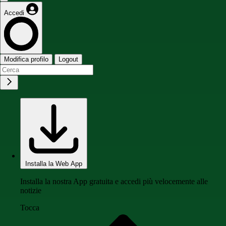
Accedi
Modifica profilo
Logout
Installa la Web App
Installa la nostra App gratuita e accedi più velocemente alle
notizie
Tocca