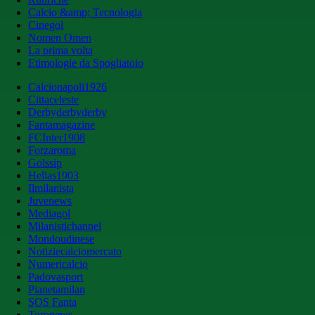
Calcio &amp; Tecnologia
Cinegol
Nomen Omen
La prima volta
Etimologie da Spogliatoio
Calcionapoli1926
Cittaceleste
Derbyderbyderby
Fantamagazine
FCInter1908
Forzaroma
Golssip
Hellas1903
Ilmilanista
Juvenews
Mediagol
Milanistichannel
Mondoudinese
Notiziecalciomercato
Numericalcio
Padovasport
Pianetamilan
SOS Fanta
Toronews