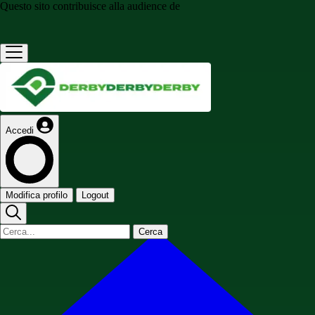
Questo sito contribuisce alla audience de
Accedi
Modifica profilo
Logout
Cerca