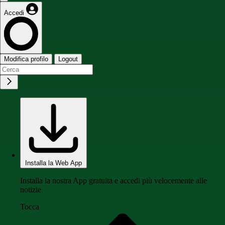
Accedi
Modifica profilo
Logout
Installa la Web App
Installa la nostra App gratuita e accedi più velocemente alle
notizie
Tocca