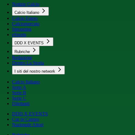
Notizie Calcio
Calcio Italiano
Calcio Estero
Calciomercato
Streaming
eSports
DDD X EVENTS
Rubriche
Redazione
Dentro La Storia
I siti del nostro network
Calcio Italiano
Serie A
Serie B
Serie C
Dilettanti
DDD X EVENTS
Cur in Campo
Nazionale Attori
Rubriche