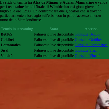
La sfida di
tennis
tra
Alex de Minaur
e
Adrian Mannarino
è valida
per i
trentaduesimi di finale di Wimbledon
e si gioca giovedì 2
luglio alle ore 12:00. Un confronto tra due giocatori che si trovano
particolarmente a loro agio sull'erba, con in palio l'accesso al terzo
turno dello Slam londinese.
Tennis in streaming
Stato
Accesso
Bet365
Palinsesto live disponibile
Consulta Bet365
Goldbet
Palinsesto live disponibile
Consulta Goldbet
Lottomatica
Palinsesto live disponibile
Consulta Lottomatica
Sisal
Palinsesto live disponibile
Consulta Sisal
Vincitù
Palinsesto live disponibile
Consulta Vincitù