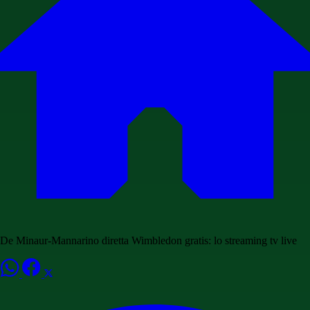
De Minaur-Mannarino diretta Wimbledon gratis: lo streaming tv live