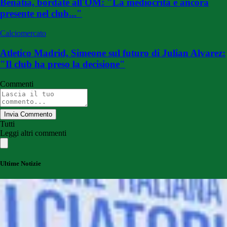
Benatia, bordate all'OM: "La mediocrità è ancora
presente nel club..."
Calciomercato
Atletico Madrid, Simeone sul futuro di Julian Alvarez:
"Il club ha preso la decisione"
Commenti
Invia Commento
Tutti
Leggi altri commenti
Ultime Notizie