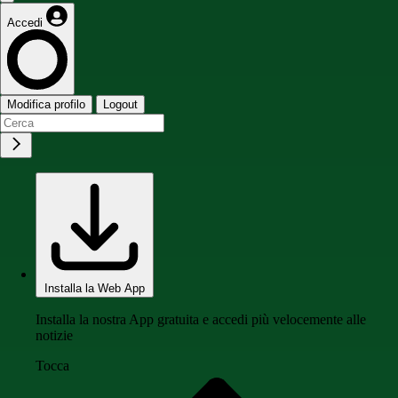
Accedi
Modifica profilo
Logout
Installa la Web App
Installa la nostra App gratuita e accedi più velocemente alle
notizie
Tocca