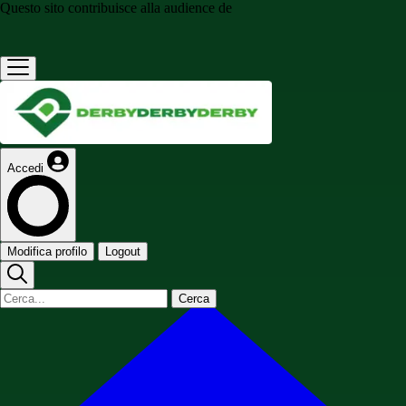
Questo sito contribuisce alla audience de
Accedi
Modifica profilo
Logout
Cerca