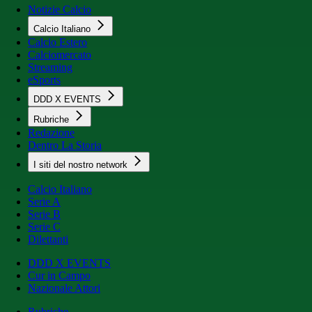
Notizie Calcio
Calcio Italiano
Calcio Estero
Calciomercato
Streaming
eSports
DDD X EVENTS
Rubriche
Redazione
Dentro La Storia
I siti del nostro network
Calcio Italiano
Serie A
Serie B
Serie C
Dilettanti
DDD X EVENTS
Cur in Campo
Nazionale Attori
Rubriche