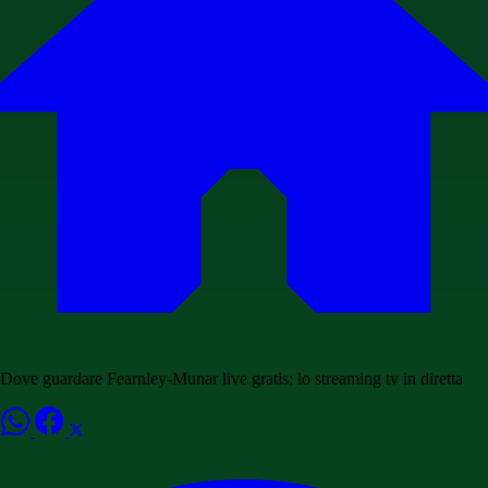
Dove guardare Fearnley-Munar live gratis: lo streaming tv in diretta