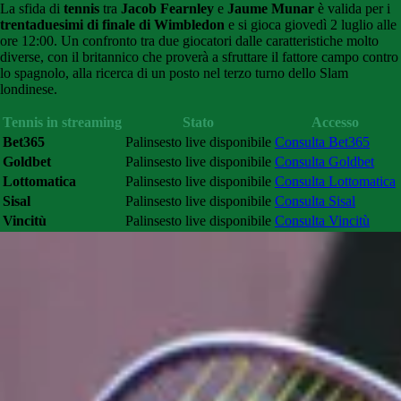
La sfida di
tennis
tra
Jacob Fearnley
e
Jaume Munar
è valida per i
trentaduesimi di finale di Wimbledon
e si gioca giovedì 2 luglio alle
ore 12:00. Un confronto tra due giocatori dalle caratteristiche molto
diverse, con il britannico che proverà a sfruttare il fattore campo contro
lo spagnolo, alla ricerca di un posto nel terzo turno dello Slam
londinese.
Tennis in streaming
Stato
Accesso
Bet365
Palinsesto live disponibile
Consulta Bet365
Goldbet
Palinsesto live disponibile
Consulta Goldbet
Lottomatica
Palinsesto live disponibile
Consulta Lottomatica
Sisal
Palinsesto live disponibile
Consulta Sisal
Vincitù
Palinsesto live disponibile
Consulta Vincitù