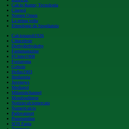
Calcio &amp; Tecnologia
Cinegol
Nomen Omen
La prima volta
Etimologie da Spogliatoio
Calcionapoli1926
Cittaceleste
Derbyderbyderby
Fantamagazine
FCInter1908
Forzaroma
Golssip
Hellas1903
Ilmilanista
Juvenews
Mediagol
Milanistichannel
Mondoudinese
Notiziecalciomercato
Numericalcio
Padovasport
Pianetamilan
SOS Fanta
Toronews