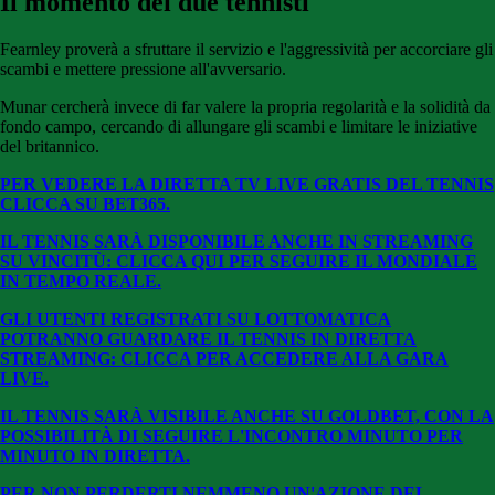
Il momento dei due tennisti
Fearnley proverà a sfruttare il servizio e l'aggressività per accorciare gli
scambi e mettere pressione all'avversario.
Munar cercherà invece di far valere la propria regolarità e la solidità da
fondo campo, cercando di allungare gli scambi e limitare le iniziative
del britannico.
PER VEDERE LA DIRETTA TV LIVE GRATIS DEL TENNIS
CLICCA SU BE
T365.
IL TENNIS SARÀ DISPONIBILE ANCHE IN STREAMING
SU VINCITÙ: CLICCA QUI PER SEGUIRE IL MONDIALE
IN TEMPO REALE.
GLI UTENTI REGISTRATI SU LOTTOMATICA
POTRANNO GUARDARE IL TENNIS IN DIRETTA
STREAMING: CLICCA PER ACCEDERE ALLA GARA
LIVE.
IL TENNIS SARÀ VISIBILE ANCHE SU GOLDBET, CON LA
POSSIBILITÀ DI SEGUIRE L'INCONTRO MINUTO PER
MINUTO IN DIRETTA.
PER NON PERDERTI NEMMENO UN'AZIONE DEL