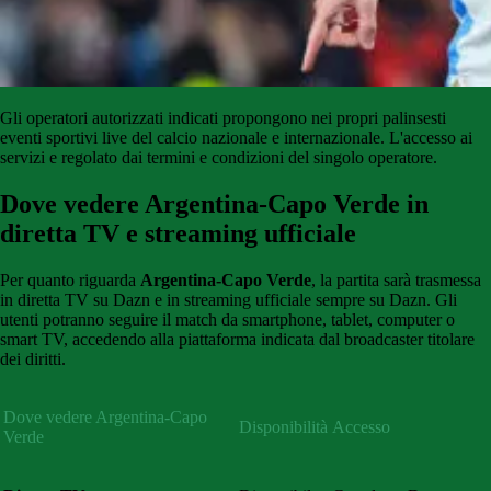
Gli
operatori
autorizzati
indicati
propongono
nei propri palinsesti
eventi sportivi live del calcio
nazionale
e
internazionale
.
L'accesso
ai
servizi
e
regolato
dai
termini e condizioni del singolo operatore.
Dove vedere Argentina-Capo Verde in
diretta TV e streaming ufficiale
Per quanto riguarda
Argentina-Capo Verde
, la partita sarà trasmessa
in diretta TV su Dazn e in streaming ufficiale sempre su Dazn. Gli
utenti potranno seguire il match da smartphone, tablet, computer o
smart TV, accedendo alla piattaforma indicata dal broadcaster titolare
dei diritti.
Dove vedere Argentina-Capo
Disponibilità
Accesso
Verde