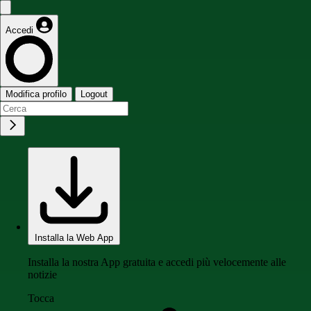
Accedi
Modifica profilo
Logout
Installa la Web App
Installa la nostra App gratuita e accedi più velocemente alle
notizie
Tocca