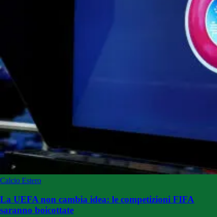
Calcio Estero
La UEFA non cambia idea: le competizioni FIFA
saranno boicottate