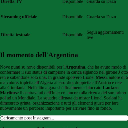
Diretta TV
Disponibile
Guarda su Dazn
Streaming ufficiale
Disponibile
Guarda su Dazn
Segui aggiornamenti
Diretta testuale
Disponibile
live
Il momento dell'Argentina
Nove punti su nove disponibili per l'
Argentina,
che ha avuto modo di
confermare il suo status di campione in carica siglando nel girone J otto
reti e subendone solo una. In grande spolvero Lionel
Messi
, autore di 6
marcature: tripletta all'Algeria all'esordio, doppietta all'Austria e rete
alla Giordania. Nell'ultima gara si è finalmente sbloccato
Lautaro
Martinez
: il centravanti dell'Inter era ancora alla ricerca del suo primo
gol ad un Mondiale. La squadra allenata da mister Lionel Scaloni ha
dimostrato grinta, organizzazione e tutti gli elementi giusti per fare
nuovamente un percorso importante per arrivare fino in fondo.
Caricamento post Instagram...