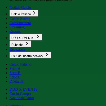
Notizie Calcio
Calcio Italiano
Calcio Estero
Calciomercato
Streaming
eSports
DDD X EVENTS
Rubriche
Redazione
I siti del nostro network
Calcio Italiano
Serie A
Serie B
Serie C
Dilettanti
DDD X EVENTS
Cur in Campo
Nazionale Attori
Rubriche