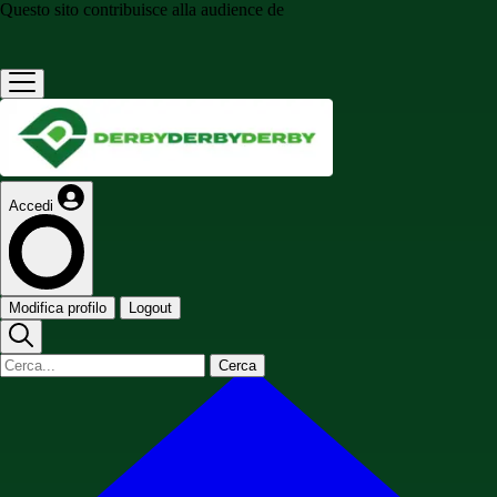
Questo sito contribuisce alla audience de
Accedi
Modifica profilo
Logout
Cerca