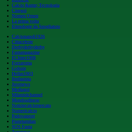
Calcio &amp; Tecnologia
Cinegol
Nomen Omen
La prima volta
Etimologie da Spogliatoio
Calcionapoli1926
Cittaceleste
Derbyderbyderby
Fantamagazine
FCInter1908
Forzaroma
Golssip
Hellas1903
Ilmilanista
Juvenews
Mediagol
Milanistichannel
Mondoudinese
Notiziecalciomercato
Numericalcio
Padovasport
Pianetamilan
SOS Fanta
Toronews