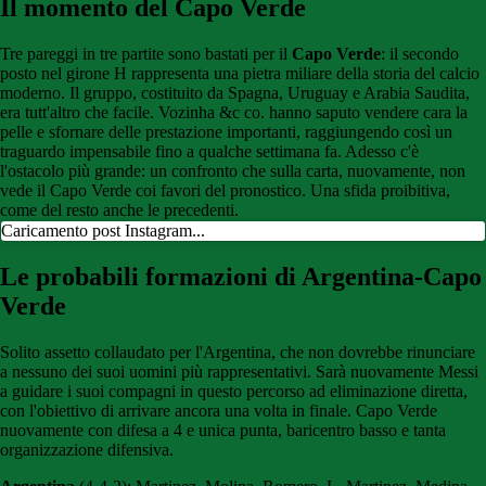
Il momento del Capo Verde
Tre pareggi in tre partite sono bastati per il
Capo Verde
: il secondo
posto nel girone H rappresenta una pietra miliare della storia del calcio
moderno. Il gruppo, costituito da Spagna, Uruguay e Arabia Saudita,
era tutt'altro che facile. Vozinha &c co. hanno saputo vendere cara la
pelle e sfornare delle prestazione importanti, raggiungendo così un
traguardo impensabile fino a qualche settimana fa. Adesso c'è
l'ostacolo più grande: un confronto che sulla carta, nuovamente, non
vede il Capo Verde coi favori del pronostico. Una sfida proibitiva,
come del resto anche le precedenti.
Caricamento post Instagram...
Le
probabili
formazioni di Argentina-Capo
Verde
Solito assetto collaudato per l'Argentina, che non dovrebbe rinunciare
a nessuno dei suoi uomini più rappresentativi. Sarà nuovamente Messi
a guidare i suoi compagni in questo percorso ad eliminazione diretta,
con l'obiettivo di arrivare ancora una volta in finale. Capo Verde
nuovamente con difesa a 4 e unica punta, baricentro basso e tanta
organizzazione difensiva.