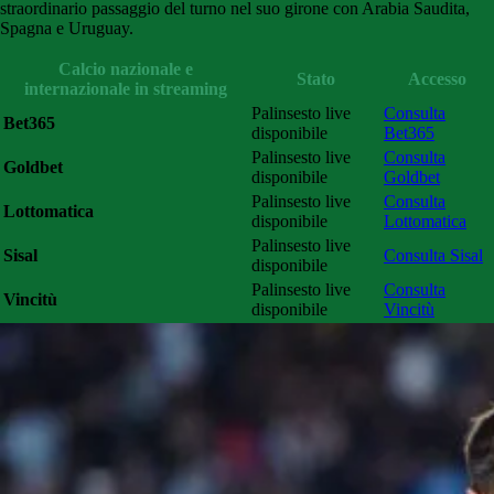
straordinario passaggio del turno nel suo girone con Arabia Saudita,
Spagna e Uruguay.
Calcio nazionale e
Stato
Accesso
internazionale in streaming
Palinsesto live
Consulta
Bet365
disponibile
Bet365
Palinsesto live
Consulta
Goldbet
disponibile
Goldbet
Palinsesto live
Consulta
Lottomatica
disponibile
Lottomatica
Palinsesto live
Sisal
Consulta Sisal
disponibile
Palinsesto live
Consulta
Vincitù
disponibile
Vincitù