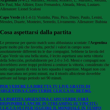
Argentina
(4-4-2): Martinez, Molina, Romero, L. Martinez, Medina,
De Paul, Mac Allister, Enzo Fernandez, Almada, Messi, Lautaro.
Allenatore: Lionel Scaloni
Capo Verde
(4-1-4-1): Vozinha, Pina, Pico, Diney, Paulo, Lenini,
Mendes, Duarte, Monteiro, Semedo, Livramento. Allenatore: Bubista
Cosa aspettarsi dalla partita
Le premesse per questo match sono abbastanza scontate: l'
Argentina
parte molto più che favorita, perché i valori in campo sono
assolutamente differenti tra le due compagini. Sebbene la favola del
Capo Verde sia una bella storia, è lecito aspettarsi una netta vittoria
della Selecciòn, probabilmente per 2-0 o 3-0. Messi e compagni non
dovrebbero avere troppi problemi a centrare la vittoria, considerato che
sotto ogni punto di vista la loro squadra è superiore. Magari non con
una marcatura nei primi minuti, ma il trionfo albiceleste dovrebbe
arrivare sul lungo periodo nei 90 minuti.
PER VEDERE LA DIRETTA TV LIVE GRATIS DI
ARGENTINA-CAPO VERDE CLICCA SU BE
T365.
LA PARTITA ARGENTINA-CAPO VERDE SARÀ
DISPONIBILE ANCHE IN STREAMING SU VINCITÙ:
CLICCA QUI PER SEGUIRE IL MONDIALE IN TEMPO