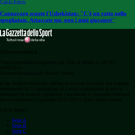
Calcio Estero
Cannavaro scuote l'Uzbekistan: "C'è un ratto nello
spogliatoio. Attaccate me, non i miei giocatori"
Derbyderbyderby.it
Testata giornalistica registrata Aut. Trib. di Milano n. 227 del
09/09/2016.
Direttore Responsabile: Marco Torretta
Il sito DerbyDerbyDerby affiliato al network Gazzanet non è gestito
direttamente RCS Mediagroup ed è unico responsabile di tutte le
informazioni (testuali o grafiche), i documenti o i materiali pubblicati
sul sito medesimo. Copyright 2019-2026 © Tutti i diritti riservati.
Calcio Italiano
Serie A
Serie B
Serie C