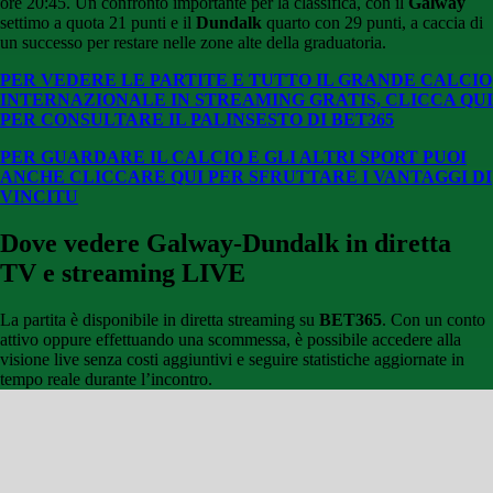
ore 20:45. Un confronto importante per la classifica, con il
Galway
settimo a quota 21 punti e il
Dundalk
quarto con 29 punti, a caccia di
un successo per restare nelle zone alte della graduatoria.
PER VEDERE LE PARTITE E TUTTO IL GRANDE CALCIO
INTERNAZIONALE IN STREAMING GRATIS, CLICCA QUI
PER CONSULTARE IL PALINSESTO DI BET365
PER GUARDARE IL CALCIO E GLI ALTRI SPORT PUOI
ANCHE CLICCARE QUI PER SFRUTTARE I VANTAGGI DI
VINCITU
Dove vedere Galway-Dundalk in diretta
TV e streaming LIVE
La partita è disponibile in diretta streaming su
BET365
. Con un conto
attivo oppure effettuando una scommessa, è possibile accedere alla
visione live senza costi aggiuntivi e seguire statistiche aggiornate in
tempo reale durante l’incontro.