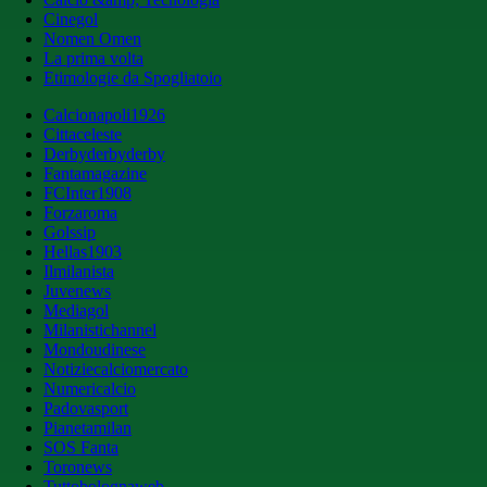
Cinegol
Nomen Omen
La prima volta
Etimologie da Spogliatoio
Calcionapoli1926
Cittaceleste
Derbyderbyderby
Fantamagazine
FCInter1908
Forzaroma
Golssip
Hellas1903
Ilmilanista
Juvenews
Mediagol
Milanistichannel
Mondoudinese
Notiziecalciomercato
Numericalcio
Padovasport
Pianetamilan
SOS Fanta
Toronews
Tuttobolognaweb