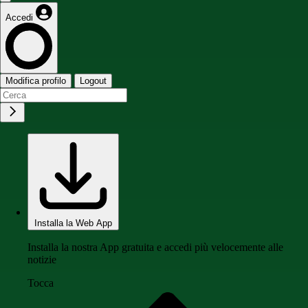
Accedi
Modifica profilo
Logout
Installa la Web App
Installa la nostra App gratuita e accedi più velocemente alle
notizie
Tocca