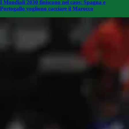
I Mondiali 2030 finiscono nel caos: Spagna e
Portogallo vogliono cacciare il Marocco