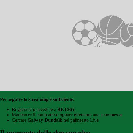
Per seguire lo streaming è sufficiente:
Registrarsi o accedere a
BET365
Mantenere il conto attivo oppure effettuare una scommessa
Cercare
Galway-Dundalk
nel palinsesto Live
Il momento delle due squadre