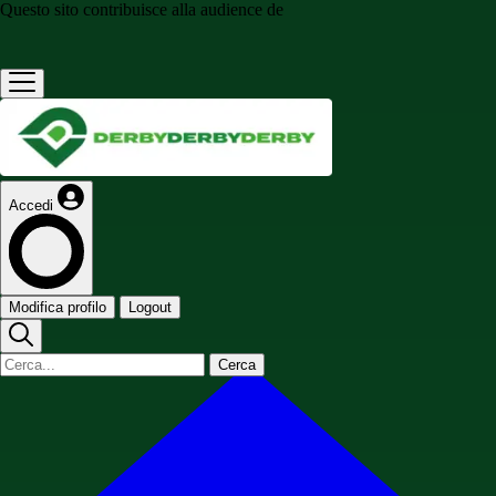
Questo sito contribuisce alla audience de
Accedi
Modifica profilo
Logout
Cerca