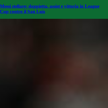
Messi stellare: doppietta, assist e vittoria in League
Cup contro il San Luis