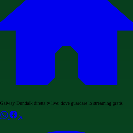
Galway-Dundalk diretta tv live: dove guardare lo streaming gratis