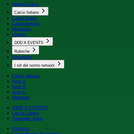
Notizie Calcio
Calcio Italiano
Calcio Estero
Calciomercato
Streaming
eSports
DDD X EVENTS
Rubriche
Redazione
I siti del nostro network
Calcio Italiano
Serie A
Serie B
Serie C
Dilettanti
DDD X EVENTS
Cur in Campo
Nazionale Attori
Rubriche
Calcio &amp; Tecnologia