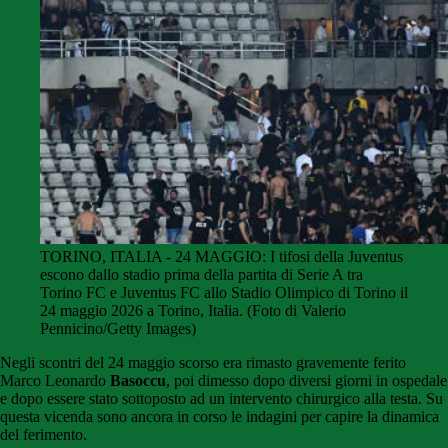
TORINO, ITALIA - 24 MAGGIO: I tifosi della Juventus
escono dallo stadio prima della partita di Serie A tra
Torino FC e Juventus FC allo Stadio Olimpico di Torino il
24 maggio 2026 a Torino, Italia. (Foto di Valerio
Pennicino/Getty Images)
Negli scontri del 24 maggio scorso era rimasto gravemente ferito
Marco Leonardo
Basoccu
, poi dimesso dopo diversi giorni in ospedale
e dopo essere stato sottoposto ad un intervento chirurgico alla testa. Su
questa vicenda sono ancora in corso le indagini per capire la dinamica
del ferimento.