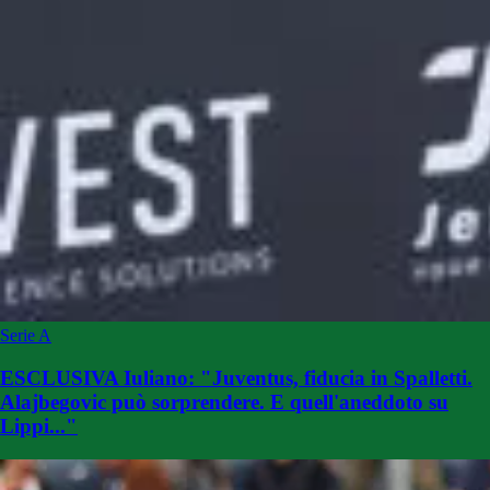
Serie A
ESCLUSIVA Iuliano: "Juventus, fiducia in Spalletti.
Alajbegovic può sorprendere. E quell'aneddoto su
Lippi..."