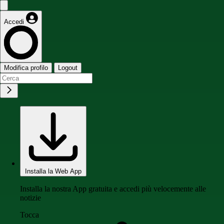
Accedi
Modifica profilo
Logout
Installa la Web App
Installa la nostra App gratuita e accedi più velocemente alle
notizie
Tocca