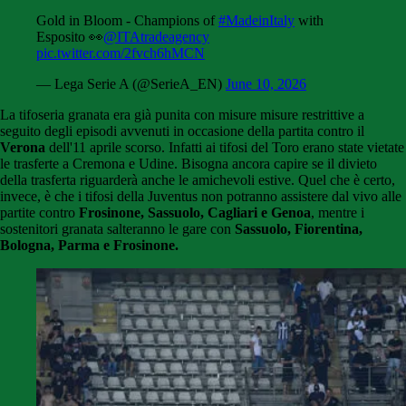
Gold in Bloom - Champions of
#MadeinItaly
with
Esposito 👀
@ITAtradeagency
pic.twitter.com/2fvch6hMCN
— Lega Serie A (@SerieA_EN)
June 10, 2026
La tifoseria granata era già punita con misure misure restrittive a
seguito degli episodi avvenuti in occasione della partita contro il
Verona
dell'11 aprile scorso. Infatti ai tifosi del Toro erano state vietate
le trasferte a Cremona e Udine. Bisogna ancora capire se il divieto
della trasferta riguarderà anche le amichevoli estive. Quel che è certo,
invece, è che i tifosi della Juventus non potranno assistere dal vivo alle
partite contro
Frosinone, Sassuolo, Cagliari e Genoa
, mentre i
sostenitori granata salteranno le gare con
Sassuolo, Fiorentina,
Bologna, Parma e Frosinone.