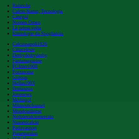
Rubriche
Calcio &amp; Tecnologia
Cinegol
Nomen Omen
La prima volta
Etimologie da Spogliatoio
Calcionapoli1926
Cittaceleste
Derbyderbyderby
Fantamagazine
FCInter1908
Forzaroma
Golssip
Hellas1903
Ilmilanista
Juvenews
Mediagol
Milanistichannel
Mondoudinese
Notiziecalciomercato
Numericalcio
Padovasport
Pianetamilan
SOS Fanta