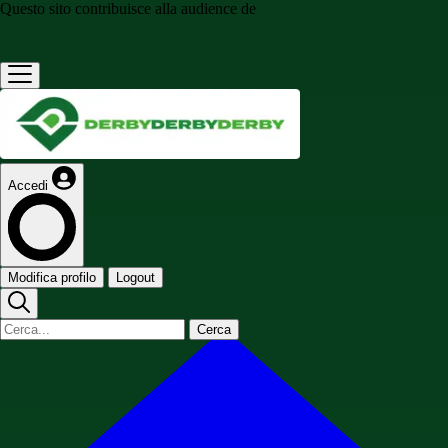
Questo sito contribuisce alla audience de
Accedi
Modifica profilo
Logout
Cerca