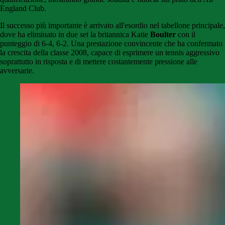
England Club.
Il successo più importante è arrivato all'esordio nel tabellone principale,
dove ha eliminato in due set la britannica Katie
Boulter
con il
punteggio di 6-4, 6-2. Una prestazione convincente che ha confermato
la crescita della classe 2008, capace di esprimere un tennis aggressivo
soprattutto in risposta e di mettere costantemente pressione alle
avversarie.