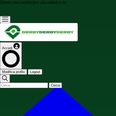
Questo sito contribuisce alla audience de
Accedi
Modifica profilo
Logout
Cerca