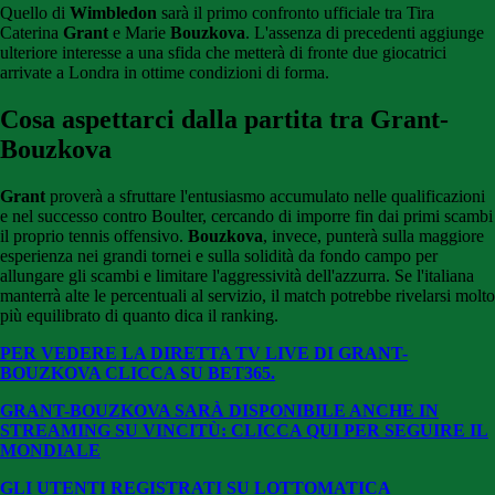
Quello di
Wimbledon
sarà il primo confronto ufficiale tra Tira
Caterina
Grant
e Marie
Bouzkova
. L'assenza di precedenti aggiunge
ulteriore interesse a una sfida che metterà di fronte due giocatrici
arrivate a Londra in ottime condizioni di forma.
Cosa aspettarci dalla partita tra Grant-
Bouzkova
Grant
proverà a sfruttare l'entusiasmo accumulato nelle qualificazioni
e nel successo contro Boulter, cercando di imporre fin dai primi scambi
il proprio tennis offensivo.
Bouzkova
, invece, punterà sulla maggiore
esperienza nei grandi tornei e sulla solidità da fondo campo per
allungare gli scambi e limitare l'aggressività dell'azzurra. Se l'italiana
manterrà alte le percentuali al servizio, il match potrebbe rivelarsi molto
più equilibrato di quanto dica il ranking.
PER VEDERE LA DIRETTA TV LIVE DI GRANT-
BOUZKOVA CLICCA SU BET365.
GRANT-BOUZKOVA SARÀ DISPONIBILE ANCHE IN
STREAMING SU VINCITÙ: CLICCA QUI PER SEGUIRE IL
MONDIALE
GLI UTENTI REGISTRATI SU LOTTOMATICA