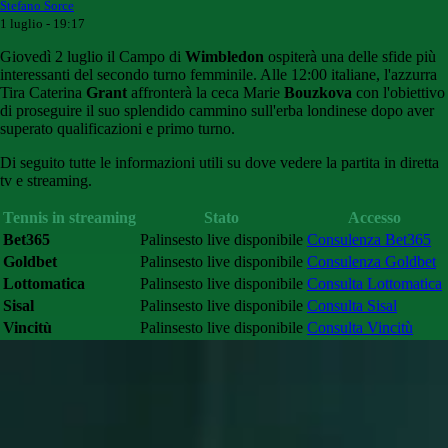
Stefano Sorce
1 luglio - 19:17
Giovedì 2 luglio il Campo di
Wimbledon
ospiterà una delle sfide più
interessanti del secondo turno femminile. Alle 12:00 italiane, l'azzurra
Tira Caterina
Grant
affronterà la ceca Marie
Bouzkova
con l'obiettivo
di proseguire il suo splendido cammino sull'erba londinese dopo aver
superato qualificazioni e primo turno.
Di seguito tutte le informazioni utili su dove vedere la partita in diretta
tv e streaming.
Tennis in streaming
Stato
Accesso
Bet365
Palinsesto live disponibile
Consulenza Bet365
Goldbet
Palinsesto live disponibile
Consulenza Goldbet
Lottomatica
Palinsesto live disponibile
Consulta Lottomatica
Sisal
Palinsesto live disponibile
Consulta Sisal
Vincitù
Palinsesto live disponibile
Consulta Vincitù