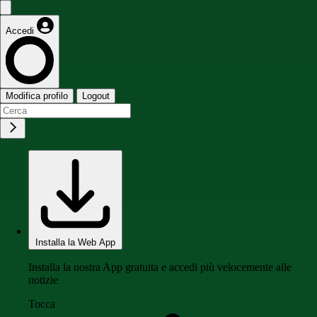
Accedi
Modifica profilo
Logout
Installa la Web App
Installa la nostra App gratuita e accedi più velocemente alle
notizie
Tocca