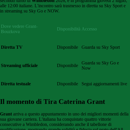
secondo turno di
Wimbledon
2026, è in programma giovedì 2 luglio,
alle 12:00 italiane. L'incontro sarà trasmesso in diretta su Sky Sport e
in streaming su Sky Go e NOW.
Dove vedere Grant-
Disponibilità
Accesso
Bouzkova
Diretta TV
Disponibile
Guarda su Sky Sport
Guarda su Sky Go e
Streaming ufficiale
Disponibile
Now
Diretta testuale
Disponibile
Segui aggiornamenti live
Il momento di Tira Caterina Grant
Grant
arriva a questo appuntamento in uno dei migliori momenti della
sua giovane carriera. L'italiana ha conquistato quattro vittorie
consecutive a Wimbledon, considerando anche il tabellone di
qualificazione, mostrando grande solidità e fiducia sul prato dell'All