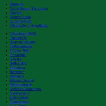
Rubriche
Calcio &amp; Tecnologia
Cinegol
Nomen Omen
La prima volta
Etimologie da Spogliatoio
Calcionapoli1926
Cittaceleste
Derbyderbyderby
Fantamagazine
FCInter1908
Forzaroma
Golssip
Hellas1903
Ilmilanista
Juvenews
Mediagol
Milanistichannel
Mondoudinese
Notiziecalciomercato
Numericalcio
Padovasport
Pianetamilan
SOS Fanta