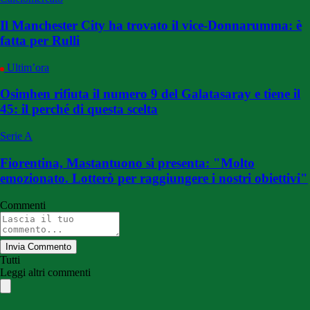
Il Manchester City ha trovato il vice-Donnarumma: è
fatta per Rulli
Ultim’ora
Osimhen rifiuta il numero 9 del Galatasaray e tiene il
45: il perché di questa scelta
Serie A
Fiorentina, Mastantuono si presenta: "Molto
emozionato. Lotterò per raggiungere i nostri obiettivi"
Commenti
Invia Commento
Tutti
Leggi altri commenti