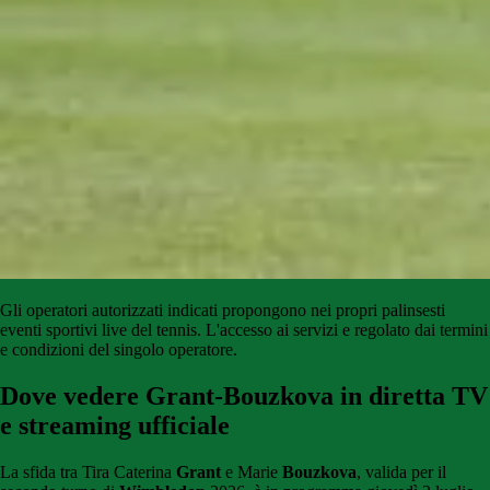
Gli
operatori
autorizzati
indicati
propongono
nei propri palinsesti
eventi sportivi live del tennis
.
L'accesso
ai
servizi
e
regolato
dai
termini
e condizioni del singolo operatore.
Dove vedere Grant-Bouzkova in diretta TV
e streaming ufficiale
La sfida tra Tira Caterina
Grant
e Marie
Bouzkova
, valida per il