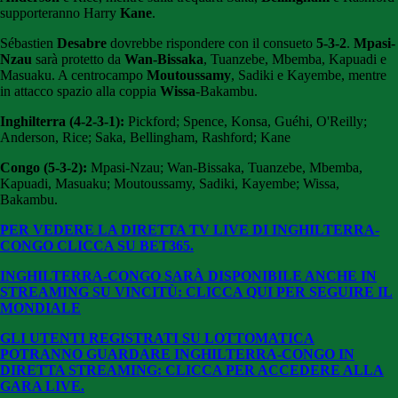
supporteranno Harry
Kane
.
Sébastien
Desabre
dovrebbe rispondere con il consueto
5-3-2
.
Mpasi-
Nzau
sarà protetto da
Wan-Bissaka
, Tuanzebe, Mbemba, Kapuadi e
Masuaku. A centrocampo
Moutoussamy
, Sadiki e Kayembe, mentre
in attacco spazio alla coppia
Wissa
-Bakambu.
Inghilterra (4-2-3-1):
Pickford; Spence, Konsa, Guéhi, O'Reilly;
Anderson, Rice; Saka, Bellingham, Rashford; Kane
Congo (5-3-2):
Mpasi-Nzau; Wan-Bissaka, Tuanzebe, Mbemba,
Kapuadi, Masuaku; Moutoussamy, Sadiki, Kayembe; Wissa,
Bakambu.
PER VEDERE LA DIRETTA TV LIVE DI INGHILTERRA-
CONGO CLICCA SU BET365.
INGHILTERRA-CONGO SARÀ DISPONIBILE ANCHE IN
STREAMING SU VINCITÙ: CLICCA QUI PER SEGUIRE IL
MONDIALE
GLI UTENTI REGISTRATI SU LOTTOMATICA
POTRANNO GUARDARE INGHILTERRA-CONGO
IN
DIRETTA STREAMING: CLICCA PER ACCEDERE ALLA
GARA LIVE.