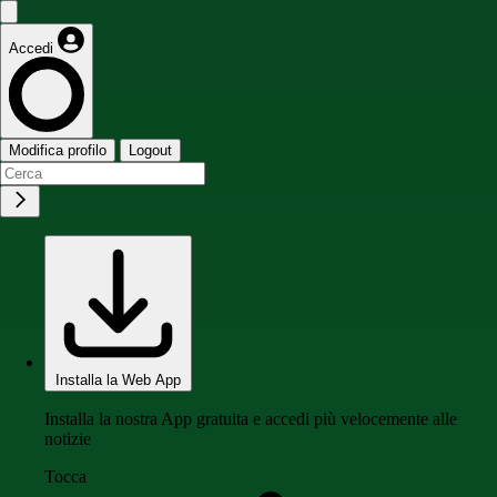
Accedi
Modifica profilo
Logout
Installa la Web App
Installa la nostra App gratuita e accedi più velocemente alle
notizie
Tocca