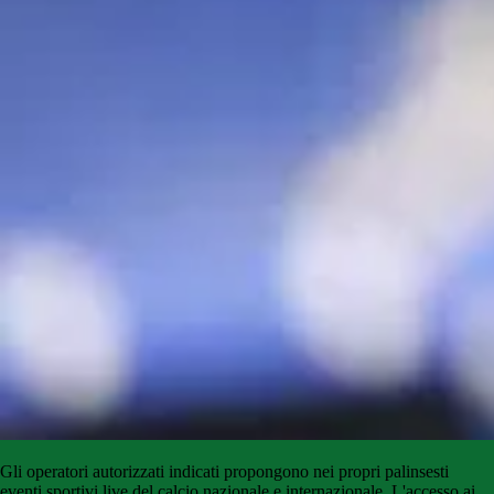
Gli
operatori
autorizzati
indicati
propongono
nei propri palinsesti
eventi sportivi live del calcio
nazionale
e
internazionale
.
L'accesso
ai