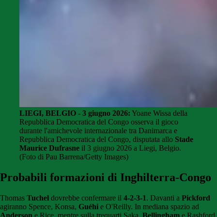
LIEGI, BELGIO - 3 giugno 2026:
Yoane Wissa della
Repubblica Democratica del Congo osserva il gioco
durante l'amichevole internazionale tra Danimarca e
Repubblica Democratica del Congo, disputata allo
Stade
Maurice Dufrasne
il 3 giugno 2026 a Liegi, Belgio.
(Foto di Pau Barrena/Getty Images)
Probabili formazioni di Inghilterra-Congo
Thomas
Tuchel
dovrebbe confermare il
4-2-3-1
. Davanti a
Pickford
agiranno Spence, Konsa,
Guéhi
e O'Reilly. In mediana spazio ad
Anderson
e Rice, mentre sulla trequarti Saka,
Bellingham
e Rashford