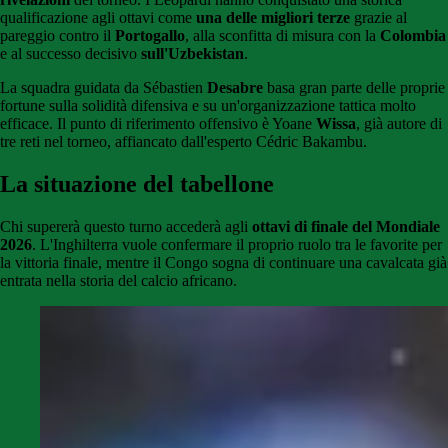
qualificazione agli ottavi come
una delle migliori terze
grazie al
pareggio contro il
Portogallo
, alla sconfitta di misura con la
Colombia
e al successo decisivo
sull'Uzbekistan
.
La squadra guidata da Sébastien
Desabre
basa gran parte delle proprie
fortune sulla solidità difensiva e su un'organizzazione tattica molto
efficace. Il punto di riferimento offensivo è Yoane
Wissa
, già autore di
tre reti nel torneo, affiancato dall'esperto Cédric Bakambu.
La situazione del tabellone
Chi supererà questo turno accederà agli
ottavi di finale del Mondiale
2026
. L'Inghilterra vuole confermare il proprio ruolo tra le favorite per
la vittoria finale, mentre il Congo sogna di continuare una cavalcata già
entrata nella storia del calcio africano.