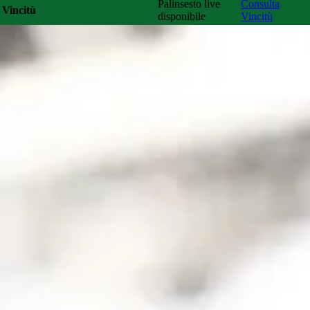
Palinsesto live
Consulta
Vincitù
disponibile
Vincitù