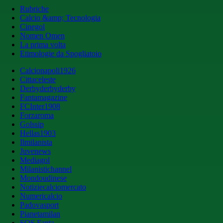
Rubriche
Calcio &amp; Tecnologia
Cinegol
Nomen Omen
La prima volta
Etimologie da Spogliatoio
Calcionapoli1926
Cittaceleste
Derbyderbyderby
Fantamagazine
FCInter1908
Forzaroma
Golssip
Hellas1903
Ilmilanista
Juvenews
Mediagol
Milanistichannel
Mondoudinese
Notiziecalciomercato
Numericalcio
Padovasport
Pianetamilan
SOS Fanta