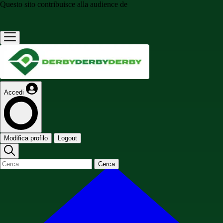
Questo sito contribuisce alla audience de
Accedi
Modifica profilo
Logout
Cerca