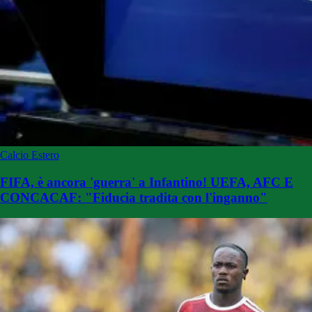
Calcio Estero
FIFA, è ancora 'guerra' a Infantino! UEFA, AFC E
CONCACAF: "Fiducia tradita con l'inganno"