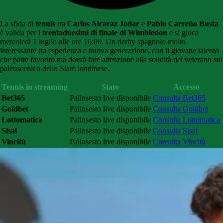
La sfida di
tennis
tra
Carlos Alcaraz Jodar
e
Pablo Carreño Busta
è valida per i
trentaduesimi di finale di Wimbledon
e si gioca
mercoledì 1 luglio alle ore 16:00. Un derby spagnolo molto
interessante tra esperienza e nuova generazione, con il giovane talento
che parte favorito ma dovrà fare attenzione alla solidità del veterano sul
palcoscenico dello Slam londinese.
Tennis in streaming
Stato
Accesso
Bet365
Palinsesto live disponibile
Consulta Bet365
Goldbet
Palinsesto live disponibile
Consulta Goldbet
Lottomatica
Palinsesto live disponibile
Consulta Lottomatica
Sisal
Palinsesto live disponibile
Consulta Sisal
Vincitù
Palinsesto live disponibile
Consulta Vincitù