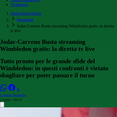
Violanews
DerbyDerbyDerby
Streaming
Jodar-Carreno Busta streaming Wimbledon gratis: la diretta
tv live
Jodar-Carreno Busta streaming
Wimbledon gratis: la diretta tv live
Tutto pronto per le grande sfide del
Wimbledon: in questi confronti è vietato
sbagliare per poter passare il turno
Carmine Panarella
1 luglio - 06:55