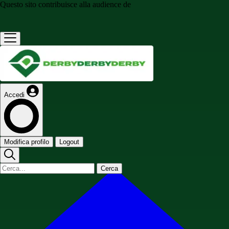
Questo sito contribuisce alla audience de
Accedi
Modifica profilo
Logout
Cerca