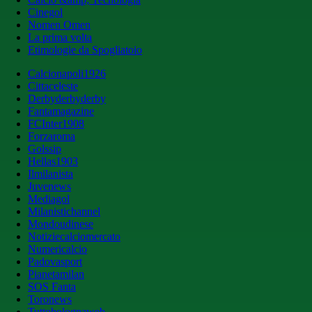
Cinegol
Nomen Omen
La prima volta
Etimologie da Spogliatoio
Calcionapoli1926
Cittaceleste
Derbyderbyderby
Fantamagazine
FCInter1908
Forzaroma
Golssip
Hellas1903
Ilmilanista
Juvenews
Mediagol
Milanistichannel
Mondoudinese
Notiziecalciomercato
Numericalcio
Padovasport
Pianetamilan
SOS Fanta
Toronews
Tuttobolognaweb