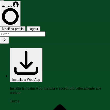
Accedi
Modifica profilo
Logout
Installa la Web App
Installa la nostra App gratuita e accedi più velocemente alle
notizie
Tocca