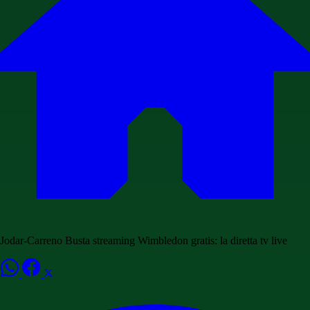
Jodar-Carreno Busta streaming Wimbledon gratis: la diretta tv live