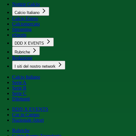
Notizie Calcio
Calcio Italiano
Calcio Estero
Calciomercato
Streaming
eSports
DDD X EVENTS
Rubriche
Redazione
I siti del nostro network
Calcio Italiano
Serie A
Serie B
Serie C
Dilettanti
DDD X EVENTS
Cur in Campo
Nazionale Attori
Rubriche
Calcio &amp; Tecnologia