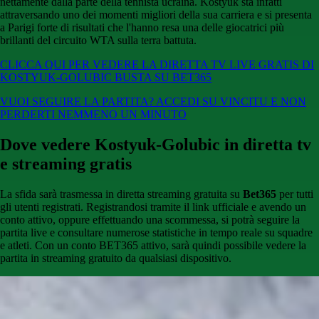
nettamente dalla parte della tennista ucraina. Kostyuk sta infatti
attraversando uno dei momenti migliori della sua carriera e si presenta
a Parigi forte di risultati che l'hanno resa una delle giocatrici più
brillanti del circuito WTA sulla terra battuta.
CLICCA QUI PER VEDERE LA DIRETTA TV LIVE GRATIS DI
KOSTYUK-GOLUBIC BUSTA SU BET365
VUOI SEGUIRE LA PARTITA? ACCEDI SU VINCITU E NON
PERDERTI NEMMENO UN MINUTO
Dove vedere Kostyuk-Golubic in diretta tv
e streaming gratis
La sfida sarà trasmessa in diretta streaming gratuita su
Bet365
per tutti
gli utenti registrati. Registrandosi tramite il link ufficiale e avendo un
conto attivo, oppure effettuando una scommessa, si potrà seguire la
partita live e consultare numerose statistiche in tempo reale su squadre
e atleti. Con un conto BET365 attivo, sarà quindi possibile vedere la
partita in streaming gratuito da qualsiasi dispositivo.