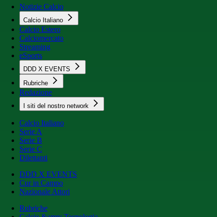
Notizie Calcio
Calcio Italiano
Calcio Estero
Calciomercato
Streaming
eSports
DDD X EVENTS
Rubriche
Redazione
I siti del nostro network
Calcio Italiano
Serie A
Serie B
Serie C
Dilettanti
DDD X EVENTS
Cur in Campo
Nazionale Attori
Rubriche
Calcio &amp; Tecnologia