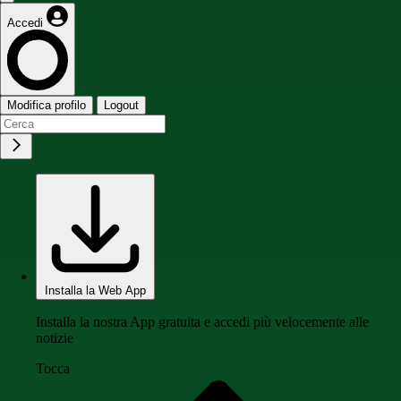
Accedi
Modifica profilo
Logout
Installa la Web App
Installa la nostra App gratuita e accedi più velocemente alle
notizie
Tocca