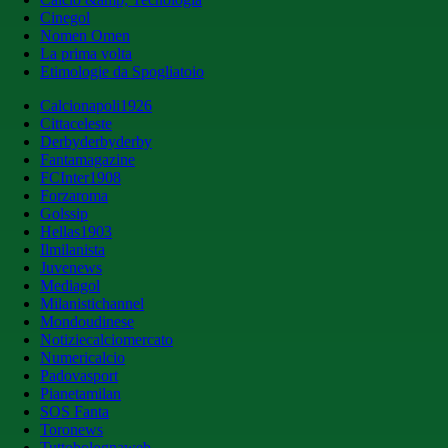
Cinegol
Nomen Omen
La prima volta
Etimologie da Spogliatoio
Calcionapoli1926
Cittaceleste
Derbyderbyderby
Fantamagazine
FCInter1908
Forzaroma
Golssip
Hellas1903
Ilmilanista
Juvenews
Mediagol
Milanistichannel
Mondoudinese
Notiziecalciomercato
Numericalcio
Padovasport
Pianetamilan
SOS Fanta
Toronews
Tuttobolognaweb