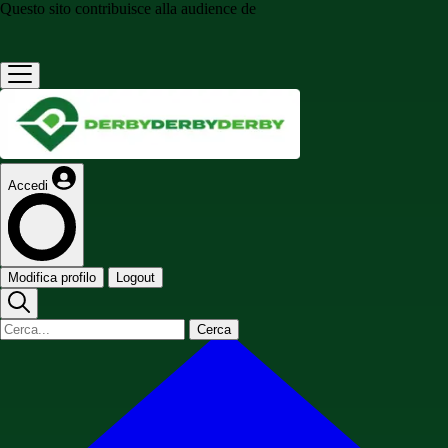
Questo sito contribuisce alla audience de
Accedi
Modifica profilo
Logout
Cerca