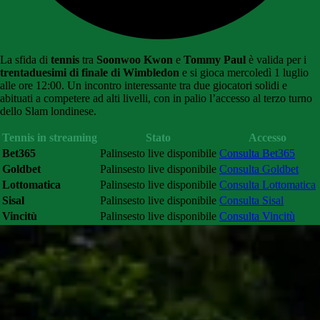
La sfida di
tennis
tra
Soonwoo Kwon
e
Tommy Paul
è valida per i
trentaduesimi di finale di Wimbledon
e si gioca mercoledì 1 luglio
alle ore 12:00. Un incontro interessante tra due giocatori solidi e
abituati a competere ad alti livelli, con in palio l’accesso al terzo turno
dello Slam londinese.
Tennis in streaming
Stato
Accesso
Bet365
Palinsesto live disponibile
Consulta Bet365
Goldbet
Palinsesto live disponibile
Consulta Goldbet
Lottomatica
Palinsesto live disponibile
Consulta Lottomatica
Sisal
Palinsesto live disponibile
Consulta Sisal
Vincitù
Palinsesto live disponibile
Consulta Vincitù