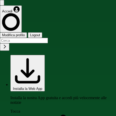
Accedi
Modifica profilo
Logout
Installa la Web App
Installa la nostra App gratuita e accedi più velocemente alle
notizie
Tocca