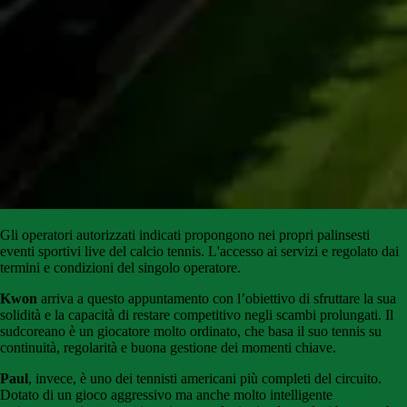
Gli
operatori
autorizzati
indicati
propongono
nei propri palinsesti
eventi sportivi live del calcio tennis
.
L'accesso
ai
servizi
e
regolato
dai
termini e condizioni del singolo operatore.
Kwon
arriva a questo appuntamento con l’obiettivo di sfruttare la sua
solidità e la capacità di restare competitivo negli scambi prolungati. Il
sudcoreano è un giocatore molto ordinato, che basa il suo tennis su
continuità, regolarità e buona gestione dei momenti chiave.
Paul
, invece, è uno dei tennisti americani più completi del circuito.
Dotato di un gioco aggressivo ma anche molto intelligente