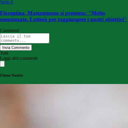
Serie A
Fiorentina, Mastantuono si presenta: "Molto
emozionato. Lotterò per raggiungere i nostri obiettivi"
Commenti
Invia Commento
Tutti
Leggi altri commenti
Ultime Notizie