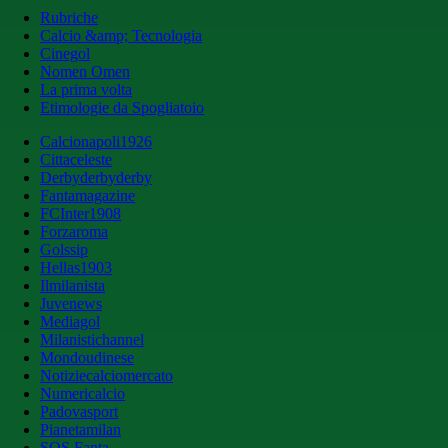
Rubriche
Calcio &amp; Tecnologia
Cinegol
Nomen Omen
La prima volta
Etimologie da Spogliatoio
Calcionapoli1926
Cittaceleste
Derbyderbyderby
Fantamagazine
FCInter1908
Forzaroma
Golssip
Hellas1903
Ilmilanista
Juvenews
Mediagol
Milanistichannel
Mondoudinese
Notiziecalciomercato
Numericalcio
Padovasport
Pianetamilan
SOS Fanta