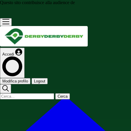
Questo sito contribuisce alla audience de
Accedi
Modifica profilo
Logout
Cerca