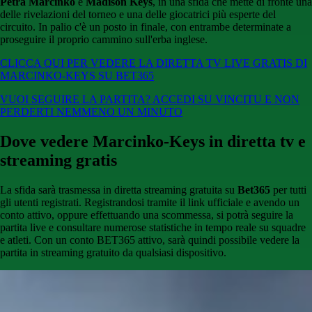
Petra Marcinko
e
Madison Keys
, in una sfida che mette di fronte una
delle rivelazioni del torneo e una delle giocatrici più esperte del
circuito. In palio c'è un posto in finale, con entrambe determinate a
proseguire il proprio cammino sull'erba inglese.
CLICCA QUI PER VEDERE LA DIRETTA TV LIVE GRATIS DI
MARCINKO-KEYS SU BET365
VUOI SEGUIRE LA PARTITA? ACCEDI SU VINCITU E NON
PERDERTI NEMMENO UN MINUTO
Dove vedere Marcinko-Keys in diretta tv e
streaming gratis
La sfida sarà trasmessa in diretta streaming gratuita su
Bet365
per tutti
gli utenti registrati. Registrandosi tramite il link ufficiale e avendo un
conto attivo, oppure effettuando una scommessa, si potrà seguire la
partita live e consultare numerose statistiche in tempo reale su squadre
e atleti. Con un conto BET365 attivo, sarà quindi possibile vedere la
partita in streaming gratuito da qualsiasi dispositivo.