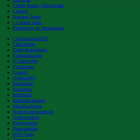
Calcio &amp; Tecnologia
Cinegol
Nomen Omen
La prima volta
Etimologie da Spogliatoio
Calcionapoli1926
Cittaceleste
Derbyderbyderby
Fantamagazine
FCInter1908
Forzaroma
Golssip
Hellas1903
Ilmilanista
Juvenews
Mediagol
Milanistichannel
Mondoudinese
Notiziecalciomercato
Numericalcio
Padovasport
Pianetamilan
SOS Fanta
Toronews