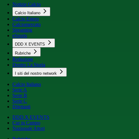
Notizie Calcio
Calcio Italiano
Calcio Estero
Calciomercato
Streaming
eSports
DDD X EVENTS
Rubriche
Redazione
Dentro La Storia
I siti del nostro network
Calcio Italiano
Serie A
Serie B
Serie C
Dilettanti
DDD X EVENTS
Cur in Campo
Nazionale Attori
Rubriche