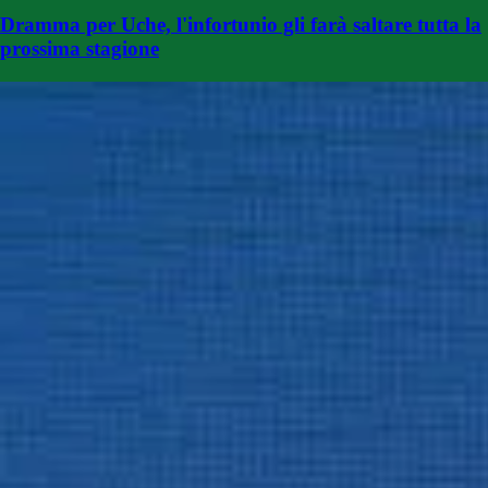
Dramma per Uche, l'infortunio gli farà saltare tutta la
prossima stagione