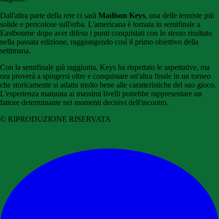
Dall'altra parte della rete ci sarà
Madison Keys
, una delle tenniste più
solide e pericolose sull'erba. L'americana è tornata in semifinale a
Eastbourne dopo aver difeso i punti conquistati con lo stesso risultato
nella passata edizione, raggiungendo così il primo obiettivo della
settimana.
Con la semifinale già raggiunta, Keys ha rispettato le aspettative, ma
ora proverà a spingersi oltre e conquistare un'altra finale in un torneo
che storicamente si adatta molto bene alle caratteristiche del suo gioco.
L'esperienza maturata ai massimi livelli potrebbe rappresentare un
fattore determinante nei momenti decisivi dell'incontro.
© RIPRODUZIONE RISERVATA