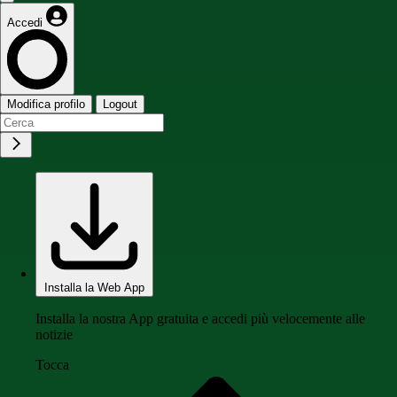
Accedi
Modifica profilo
Logout
Installa la Web App
Installa la nostra App gratuita e accedi più velocemente alle
notizie
Tocca