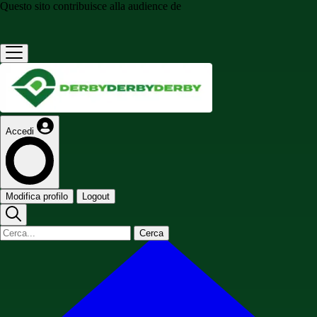
Questo sito contribuisce alla audience de
Accedi
Modifica profilo
Logout
Cerca