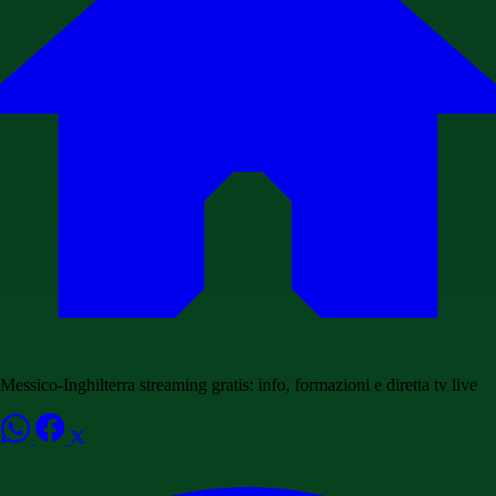
Messico-Inghilterra streaming gratis: info, formazioni e diretta tv live