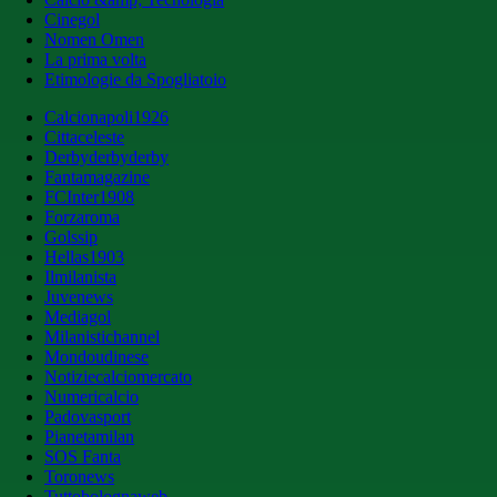
Cinegol
Nomen Omen
La prima volta
Etimologie da Spogliatoio
Calcionapoli1926
Cittaceleste
Derbyderbyderby
Fantamagazine
FCInter1908
Forzaroma
Golssip
Hellas1903
Ilmilanista
Juvenews
Mediagol
Milanistichannel
Mondoudinese
Notiziecalciomercato
Numericalcio
Padovasport
Pianetamilan
SOS Fanta
Toronews
Tuttobolognaweb