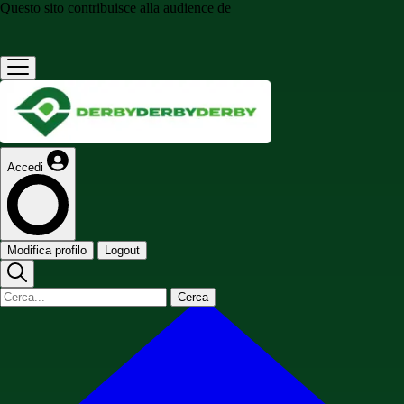
Questo sito contribuisce alla audience de
Accedi
Modifica profilo
Logout
Cerca