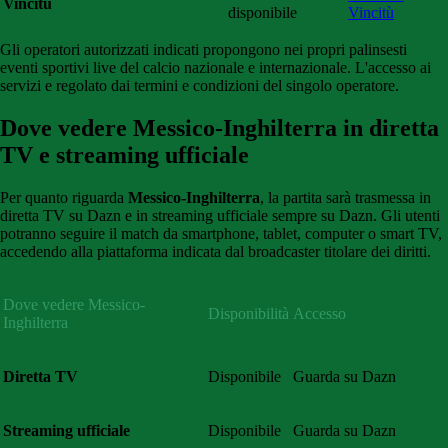
Vincitù
disponibile
Vincitù
Gli
operatori
autorizzati
indicati
propongono
nei propri palinsesti
eventi sportivi live del calcio
nazionale
e
internazionale
.
L'accesso
ai
servizi
e
regolato
dai
termini e condizioni del singolo operatore.
Dove vedere Messico-Inghilterra in diretta
TV e streaming ufficiale
Per quanto riguarda
Messico-Inghilterra
, la partita sarà trasmessa in
diretta TV su Dazn e in streaming ufficiale sempre su Dazn. Gli utenti
potranno seguire il match da smartphone, tablet, computer o smart TV,
accedendo alla piattaforma indicata dal broadcaster titolare dei diritti.
Dove vedere Messico-
Disponibilità
Accesso
Inghilterra
Diretta TV
Disponibile
Guarda su Dazn
Streaming ufficiale
Disponibile
Guarda su Dazn