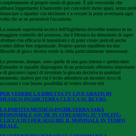
completamente al proprio modo di giocare. È più verosimile che
abbassi leggermente il baricentro per concedere meno spazi, senza però
rinunciare a ripartire con decisione e a cercare la porta avversaria ogni
volta che se ne presenterà l'occasione.
La naturale superiorità tecnica dell'Inghilterra dovrebbe tradursi in un
maggiore controllo del possesso, ma il Messico ha dimostrato di saper
sfruttare con efficacia le transizioni e di poter creare pericoli anche
contro difese ben organizzate. Proprio questo equilibrio tra due
filosofie di gioco diverse rende la sfida particolarmente interessante.
Le premesse, dunque, sono quelle di una gara intensa e spettacolare.
Entrambe le squadre dispongono di un potenziale offensivo importante
e di giocatori capaci di inventare la giocata decisiva in qualsiasi
momento, motivo per cui è lecito attendersi un incontro ricco di
occasioni e con buone possibilità di vedere diverse reti.
PER VEDERE LA DIRETTA TV LIVE GRATIS DI
MESSICO-INGHILTERRA CLICCA SU BE
T365.
LA PARTITA MESSICO-INGHILTERRA SARÀ
DISPONIBILE ANCHE IN STREAMING SU VINCITÙ:
CLICCA QUI PER SEGUIRE IL MONDIALE IN TEMPO
REALE.