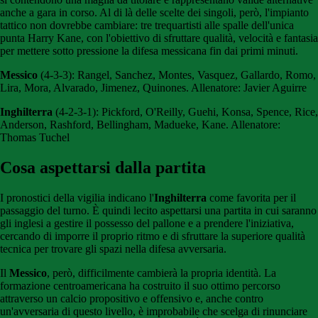
anche a gara in corso. Al di là delle scelte dei singoli, però, l'impianto
tattico non dovrebbe cambiare: tre trequartisti alle spalle dell'unica
punta Harry Kane, con l'obiettivo di sfruttare qualità, velocità e fantasia
per mettere sotto pressione la difesa messicana fin dai primi minuti.
Messico
(4-3-3): Rangel, Sanchez, Montes, Vasquez, Gallardo, Romo,
Lira, Mora, Alvarado, Jimenez, Quinones. Allenatore: Javier Aguirre
Inghilterra
(4-2-3-1): Pickford, O'Reilly, Guehi, Konsa, Spence, Rice,
Anderson, Rashford, Bellingham, Madueke, Kane. Allenatore:
Thomas Tuchel
Cosa aspettarsi dalla partita
I pronostici della vigilia indicano l'
Inghilterra
come favorita per il
passaggio del turno. È quindi lecito aspettarsi una partita in cui saranno
gli inglesi a gestire il possesso del pallone e a prendere l'iniziativa,
cercando di imporre il proprio ritmo e di sfruttare la superiore qualità
tecnica per trovare gli spazi nella difesa avversaria.
Il
Messico
, però, difficilmente cambierà la propria identità. La
formazione centroamericana ha costruito il suo ottimo percorso
attraverso un calcio propositivo e offensivo e, anche contro
un'avversaria di questo livello, è improbabile che scelga di rinunciare