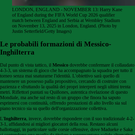
LONDON, ENGLAND - NOVEMBER 13: Harry Kane
of England during the FIFA World Cup 2026 qualifier
match between England and Serbia at Wembley Stadium
on November 13, 2025 in London, England. (Photo by
Justin Setterfield/Getty Images)
Le
probabili
formazioni di Messico-
Inghilterra
Dal punto di vista tattico, il
Messico
dovrebbe confermare il collaudato
4-3-3, un sistema di gioco che ha accompagnato la squadra per tutto il
torneo senza mai snaturarne l'identità. L'obiettivo sarà quello di
mantenere un possesso palla propositivo, cercando di costruire con
pazienza e sfruttando la qualità dei propri interpreti negli ultimi trenta
metri. Riflettori puntati su Quiñones, autentica rivelazione di questo
Mondiale, ma anche sul resto di un gruppo che finora ha saputo
esprimersi con continuità, offrendo prestazioni di alto livello sia sul
piano tecnico sia su quello dell'organizzazione collettiva.
L'
Inghilterra
, invece, dovrebbe rispondere con il suo tradizionale 4-2-
3-1, affidandosi ai migliori giocatori della rosa. Restano alcuni
ballottaggi, in particolare sulle corsie offensive, dove Madueke e Saka
si contendono una maglia da titolare e rappresentano valide alternative