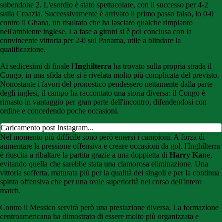
subendone 2. L'esordio è stato spettacolare, con il successo per 4-2
sulla Croazia. Successivamente è arrivato il primo passo falso, lo 0-0
contro il Ghana, un risultato che ha lasciato qualche rimpianto
nell'ambiente inglese. La fase a gironi si è poi conclusa con la
convincente vittoria per 2-0 sul Panama, utile a blindare la
qualificazione.
Ai sedicesimi di finale l'
Inghilterra
ha trovato sulla propria strada il
Congo, in una sfida che si è rivelata molto più complicata del previsto.
Nonostante i favori del pronostico pendessero nettamente dalla parte
degli inglesi, il campo ha raccontato una storia diversa: il Congo è
rimasto in vantaggio per gran parte dell'incontro, difendendosi con
ordine e concedendo poche occasioni.
Caricamento post Instagram...
Nel momento più difficile sono però emersi i campioni. A forza di
aumentare la pressione offensiva e creare occasioni da gol, l'Inghilterra
è riuscita a ribaltare la partita grazie a una doppietta di
Harry Kane
,
evitando quella che sarebbe stata una clamorosa eliminazione. Una
vittoria sofferta, maturata più per la qualità dei singoli e per la continua
spinta offensiva che per una reale superiorità nel corso dell'intero
match.
Contro il Messico servirà però una prestazione diversa. La formazione
centroamericana ha dimostrato di essere molto più organizzata e