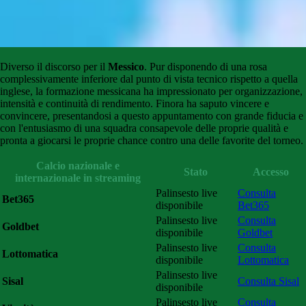
Diverso il discorso per il
Messico
. Pur disponendo di una rosa
complessivamente inferiore dal punto di vista tecnico rispetto a quella
inglese, la formazione messicana ha impressionato per organizzazione,
intensità e continuità di rendimento. Finora ha saputo vincere e
convincere, presentandosi a questo appuntamento con grande fiducia e
con l'entusiasmo di una squadra consapevole delle proprie qualità e
pronta a giocarsi le proprie chance contro una delle favorite del torneo.
Calcio nazionale e
Stato
Accesso
internazionale in streaming
Palinsesto live
Consulta
Bet365
disponibile
Bet365
Palinsesto live
Consulta
Goldbet
disponibile
Goldbet
Palinsesto live
Consulta
Lottomatica
disponibile
Lottomatica
Palinsesto live
Sisal
Consulta Sisal
disponibile
Palinsesto live
Consulta