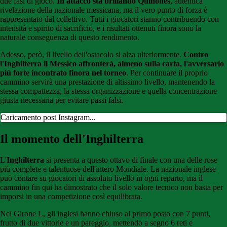
due fasi di gioco.
In attacco sta brillando Quiñones
, autentica
rivelazione della nazionale messicana, ma il vero punto di forza è
rappresentato dal collettivo. Tutti i giocatori stanno contribuendo con
intensità e spirito di sacrificio, e i risultati ottenuti finora sono la
naturale conseguenza di questo rendimento.
Adesso, però, il livello dell'ostacolo si alza ulteriormente.
Contro
l'Inghilterra il Messico affronterà, almeno sulla carta, l'avversario
più forte incontrato finora nel torneo
. Per continuare il proprio
cammino servirà una prestazione di altissimo livello, mantenendo la
stessa compattezza, la stessa organizzazione e quella concentrazione
giusta necessaria per evitare passi falsi.
Caricamento post Instagram...
Il momento dell'Inghilterra
L'
Inghilterra
si presenta a questo ottavo di finale con una delle rose
più complete e talentuose dell'intero Mondiale. La nazionale inglese
può contare su giocatori di assoluto livello in ogni reparto, ma il
cammino fin qui ha dimostrato che il solo valore tecnico non basta per
imporsi in una competizione così equilibrata.
Nel Girone L, gli inglesi hanno chiuso al primo posto con 7 punti,
frutto di due vittorie e un pareggio, mettendo a segno 6 reti e