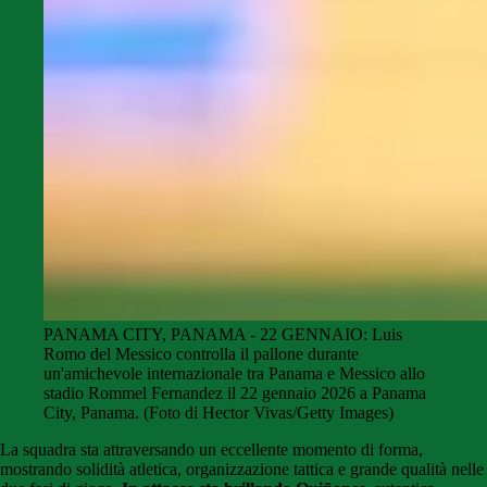
PANAMA CITY, PANAMA - 22 GENNAIO: Luis
Romo del Messico controlla il pallone durante
un'amichevole internazionale tra Panama e Messico allo
stadio Rommel Fernandez il 22 gennaio 2026 a Panama
City, Panama. (Foto di Hector Vivas/Getty Images)
La squadra sta attraversando un eccellente momento di forma,
mostrando solidità atletica, organizzazione tattica e grande qualità nelle