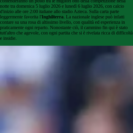
contenderanno un posto tra le migliori otto della competizione nella
notte tra domenica 5 luglio 2026 e lunedì 6 luglio 2026, con calcio
d'inizio alle ore 2:00 italiane allo stadio Azteca. Sulla carta parte
leggermente favorita l'
Inghilterra
. La nazionale inglese può infatti
contare su una rosa di altissimo livello, con qualità ed esperienza in
praticamente ogni reparto. Nonostante ciò, il cammino fin qui è stato
tutt'altro che agevole, con ogni partita che si è rivelata ricca di difficoltà
e insidie.