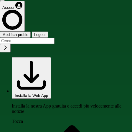
Accedi
Modifica profilo
Logout
Installa la Web App
Installa la nostra App gratuita e accedi più velocemente alle
notizie
Tocca