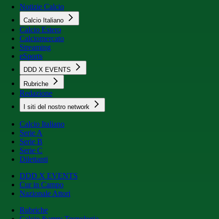
Notizie Calcio
Calcio Italiano
Calcio Estero
Calciomercato
Streaming
eSports
DDD X EVENTS
Rubriche
Redazione
I siti del nostro network
Calcio Italiano
Serie A
Serie B
Serie C
Dilettanti
DDD X EVENTS
Cur in Campo
Nazionale Attori
Rubriche
Calcio &amp; Tecnologia