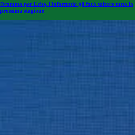
Dramma per Uche, l'infortunio gli farà saltare tutta la
prossima stagione