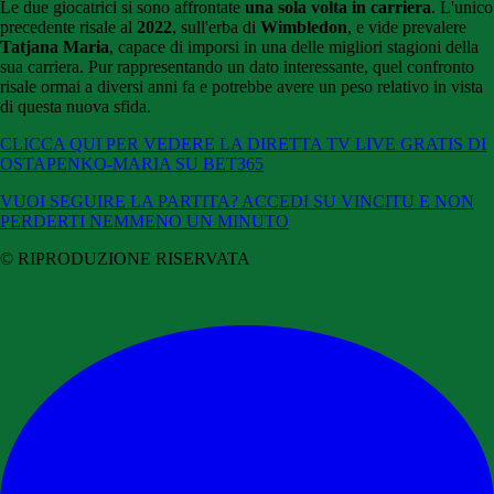
Le due giocatrici si sono affrontate
una sola volta in carriera
. L'unico
precedente risale al
2022
, sull'erba di
Wimbledon
, e vide prevalere
Tatjana Maria
, capace di imporsi in una delle migliori stagioni della
sua carriera. Pur rappresentando un dato interessante, quel confronto
risale ormai a diversi anni fa e potrebbe avere un peso relativo in vista
di questa nuova sfida.
CLICCA QUI PER VEDERE LA DIRETTA TV LIVE GRATIS DI
OSTAPENKO-MARIA SU BET365
VUOI SEGUIRE LA PARTITA? ACCEDI SU VINCITU E NON
PERDERTI NEMMENO UN MINUTO
© RIPRODUZIONE RISERVATA