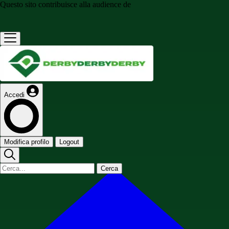
Questo sito contribuisce alla audience de
Accedi
Modifica profilo
Logout
Cerca