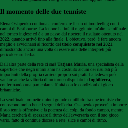
Il momento delle due tenniste
Elena Ostapenko continua a confermare il suo ottimo feeling con i
campi di Eastbourne. La lettone ha infatti raggiunto un'altra semifinale
nel torneo inglese ed è a un passo dal ripetere il risultato ottenuto nel
2022
, quando arrivò fino alla finale. L'obiettivo, però, è fare ancora
meglio e avvicinarsi al ricordo del
titolo conquistato nel 2021
,
dimostrando ancora una volta di essere una delle interpreti più
pericolose sull'erba.
Dall'altra parte della rete ci sarà
Tatjana Maria
, una specialista della
superficie che negli ultimi anni ha costruito alcuni dei risultati più
importanti della propria carriera proprio sui prati. La tedesca può
vantare anche la vittoria di un torneo disputato in
Inghilterra
,
confermando una particolare affinità con le condizioni di gioco
britanniche.
La semifinale promette quindi grande equilibrio tra due tenniste che
conoscono molto bene i segreti dell'erba. Ostapenko proverà a imporre
il suo tennis offensivo e la potenza dei colpi da fondo campo, mentre
Maria cercherà di spezzare il ritmo dell'avversaria con il suo gioco
vario, fatto di continue discese a rete, slice e cambi di ritmo.