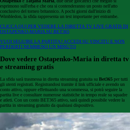
Ostapenko
e
Tatjana Maria
, due delle giocatrici che meglio si
esprimono sull'erba e che ora si contenderanno un posto nell'atto
conclusivo del torneo britannico. A pochi giorni dall'inizio di
Wimbledon, la sfida rappresenta un test importante per entrambe.
CLICCA QUI PER VEDERE LA DIRETTA TV LIVE GRATIS DI
OSTAPENKO-MARIA SU BET365
VUOI SEGUIRE LA PARTITA? ACCEDI SU VINCITU E NON
PERDERTI NEMMENO UN MINUTO
Dove vedere Ostapenko-Maria in diretta tv
e streaming gratis
La sfida sarà trasmessa in diretta streaming gratuita su
Bet365
per tutti
gli utenti registrati. Registrandosi tramite il link ufficiale e avendo un
conto attivo, oppure effettuando una scommessa, si potrà seguire la
partita live e consultare numerose statistiche in tempo reale su squadre
e atleti. Con un conto BET365 attivo, sarà quindi possibile vedere la
partita in streaming gratuito da qualsiasi dispositivo.