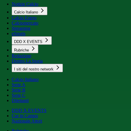
Notizie Calcio
Calcio Italiano
Calcio Estero
Calciomercato
Streaming
eSports
DDD X EVENTS
Rubriche
Redazione
Dentro La Storia
I siti del nostro network
Calcio Italiano
Serie A
Serie B
Serie C
Dilettanti
DDD X EVENTS
Cur in Campo
Nazionale Attori
Rubriche