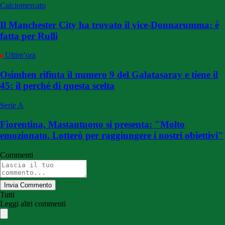
Calciomercato
Il Manchester City ha trovato il vice-Donnarumma: è
fatta per Rulli
Ultim’ora
Osimhen rifiuta il numero 9 del Galatasaray e tiene il
45: il perché di questa scelta
Serie A
Fiorentina, Mastantuono si presenta: "Molto
emozionato. Lotterò per raggiungere i nostri obiettivi"
Commenti
Invia Commento
Tutti
Leggi altri commenti