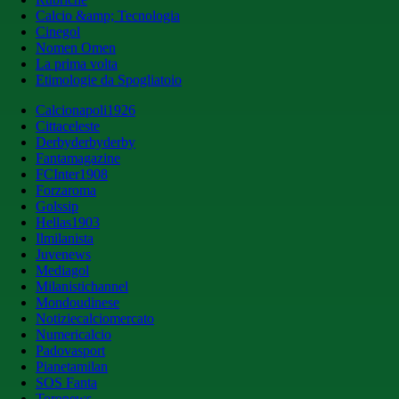
Calcio &amp; Tecnologia
Cinegol
Nomen Omen
La prima volta
Etimologie da Spogliatoio
Calcionapoli1926
Cittaceleste
Derbyderbyderby
Fantamagazine
FCInter1908
Forzaroma
Golssip
Hellas1903
Ilmilanista
Juvenews
Mediagol
Milanistichannel
Mondoudinese
Notiziecalciomercato
Numericalcio
Padovasport
Pianetamilan
SOS Fanta
Toronews