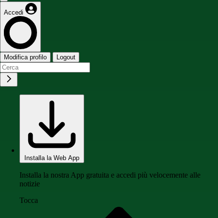
Accedi
Modifica profilo
Logout
Installa la Web App
Installa la nostra App gratuita e accedi più velocemente alle
notizie
Tocca