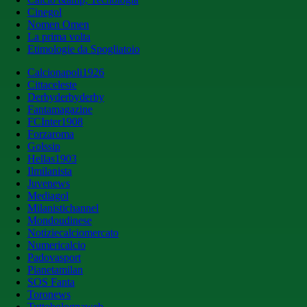
Cinegol
Nomen Omen
La prima volta
Etimologie da Spogliatoio
Calcionapoli1926
Cittaceleste
Derbyderbyderby
Fantamagazine
FCInter1908
Forzaroma
Golssip
Hellas1903
Ilmilanista
Juvenews
Mediagol
Milanistichannel
Mondoudinese
Notiziecalciomercato
Numericalcio
Padovasport
Pianetamilan
SOS Fanta
Toronews
Tuttobolognaweb