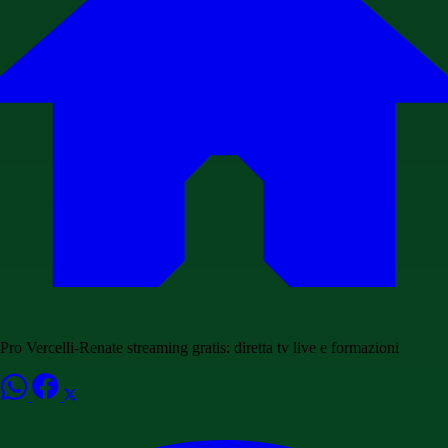
Pro Vercelli-Renate streaming gratis: diretta tv live e formazioni