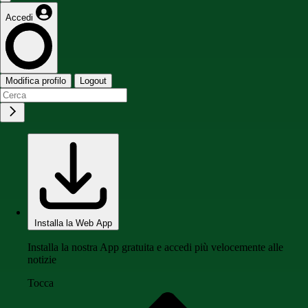
Accedi
Modifica profilo
Logout
Installa la Web App
Installa la nostra App gratuita e accedi più velocemente alle
notizie
Tocca