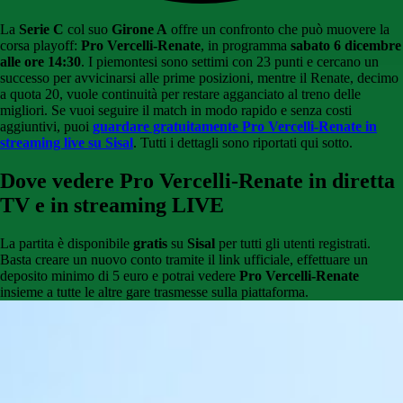
La
Serie C
col suo
Girone A
offre un confronto che può muovere la
corsa playoff:
Pro Vercelli-Renate
, in programma
sabato 6 dicembre
alle ore 14:30
. I piemontesi sono settimi con 23 punti e cercano un
successo per avvicinarsi alle prime posizioni, mentre il Renate, decimo
a quota 20, vuole continuità per restare agganciato al treno delle
migliori. Se vuoi seguire il match in modo rapido e senza costi
aggiuntivi, puoi
guardare gratuitamente Pro Vercelli-Renate in
streaming live su Sisal
. Tutti i dettagli sono riportati qui sotto.
Dove vedere Pro Vercelli-Renate in diretta
TV e in streaming LIVE
La partita è disponibile
gratis
su
Sisal
per tutti gli utenti registrati.
Basta creare un nuovo conto tramite il link ufficiale, effettuare un
deposito minimo di 5 euro e potrai vedere
Pro Vercelli-Renate
insieme a tutte le altre gare trasmesse sulla piattaforma.