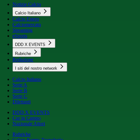
Notizie Calcio
Calcio Italiano
Calcio Estero
Calciomercato
Streaming
eSports
DDD X EVENTS
Rubriche
Redazione
I siti del nostro network
Calcio Italiano
Serie A
Serie B
Serie C
Dilettanti
DDD X EVENTS
Cur in Campo
Nazionale Attori
Rubriche
Calcio &amp; Tecnologia