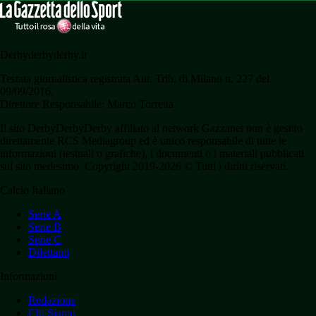
Derbyderbyderby.it
Testata giornalistica registrata Aut. Trib. di Milano n. 227 del
09/09/2016.
Direttore Responsabile: Marco Torretta
Il sito DerbyDerbyDerby affiliato al network Gazzanet non è gestito
direttamente RCS Mediagroup ed è unico responsabile di tutte le
informazioni (testuali o grafiche), i documenti o i materiali pubblicati
sul sito medesimo. Copyright 2019-2026 © Tutti i diritti riservati.
Calcio Italiano
Serie A
Serie B
Serie C
Dilettanti
Informazioni
Redazione
Chi Siamo