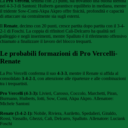
La
Pro Vercelli
, settima con 23 punti, sta trovando una buona identità
nel 4-3-3 di Santoni: Huiberts garantisce equilibrio in mediana, mentre
il tridente Sow-Comi-Akpa Akpro offre fisicità, profondità e capacità
di attaccare sia centralmente sia sugli esterni.
Il
Renate
, decimo con 20 punti, cresce partita dopo partita con il 3-4-
2-1 di Foschi. La coppia di rifinitori Cali-Delcarro ha qualità nel
palleggio e negli inserimenti, mentre Spalluto è il riferimento offensivo
chiamato a finalizzare il lavoro del blocco trequarti.
Le probabili formazioni di Pro Vercelli-
Renate
La Pro Vercelli conferma il suo
4-3-3
, mentre il Renate si affida al
consolidato
3-4-2-1
, con attenzione alle ripartenze e alle combinazioni
tra i trequartisti.
Pro Vercelli (4-3-3):
Livieri, Carosso, Coccolo, Marchetti, Piran,
Burruano, Huiberts, Iotti, Sow, Comi, Akpa Akpro. Allenatore:
Michele Santoni
Renate (3-4-2-1):
Nobile, Riviera, Auriletto, Spedalieri, Giraldo,
Rossi, Vassallo, Ghezzi, Cali, Delcarro, Spalluto. Allenatore: Luciank
Foschi