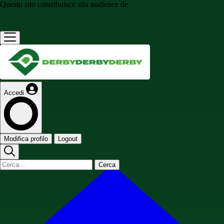
Questo sito contribuisce alla audience de
Accedi
Modifica profilo
Logout
Cerca