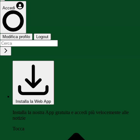
Accedi
Modifica profilo
Logout
Installa la Web App
Installa la nostra App gratuita e accedi più velocemente alle
notizie
Tocca