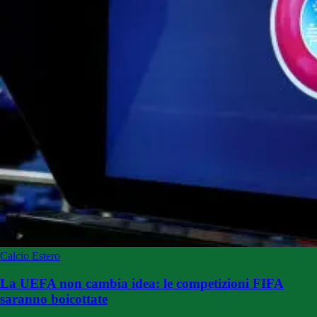
Calcio Estero
La UEFA non cambia idea: le competizioni FIFA
saranno boicottate