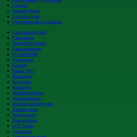
Cinegol
Nomen Omen
La prima volta
Etimologie da Spogliatoio
Calcionapoli1926
Cittaceleste
Derbyderbyderby
Fantamagazine
FCInter1908
Forzaroma
Golssip
Hellas1903
Ilmilanista
Juvenews
Mediagol
Milanistichannel
Mondoudinese
Notiziecalciomercato
Numericalcio
Padovasport
Pianetamilan
SOS Fanta
Toronews
Tuttobolognaweb