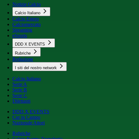
Notizie Calcio
Calcio Italiano
Calcio Estero
Calciomercato
Streaming
eSports
DDD X EVENTS
Rubriche
Redazione
I siti del nostro network
Calcio Italiano
Serie A
Serie B
Serie C
Dilettanti
DDD X EVENTS
Cur in Campo
Nazionale Attori
Rubriche
Calcio &amp; Tecnologia