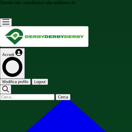
Questo sito contribuisce alla audience de
Accedi
Modifica profilo
Logout
Cerca