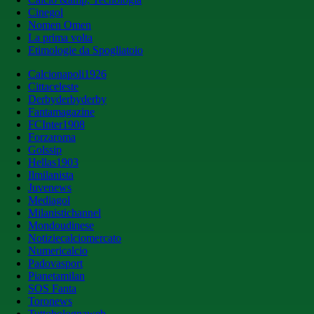
Cinegol
Nomen Omen
La prima volta
Etimologie da Spogliatoio
Calcionapoli1926
Cittaceleste
Derbyderbyderby
Fantamagazine
FCInter1908
Forzaroma
Golssip
Hellas1903
Ilmilanista
Juvenews
Mediagol
Milanistichannel
Mondoudinese
Notiziecalciomercato
Numericalcio
Padovasport
Pianetamilan
SOS Fanta
Toronews
Tuttobolognaweb