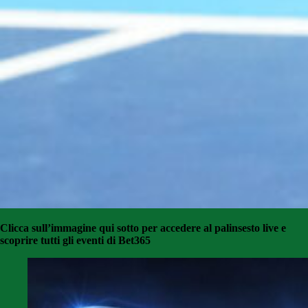
Clicca sull’immagine qui sotto per accedere al palinsesto live e
scoprire tutti gli eventi di Bet365