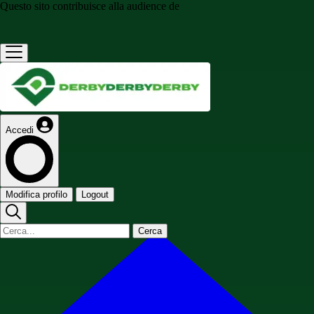
Questo sito contribuisce alla audience de
Accedi
Modifica profilo
Logout
Cerca