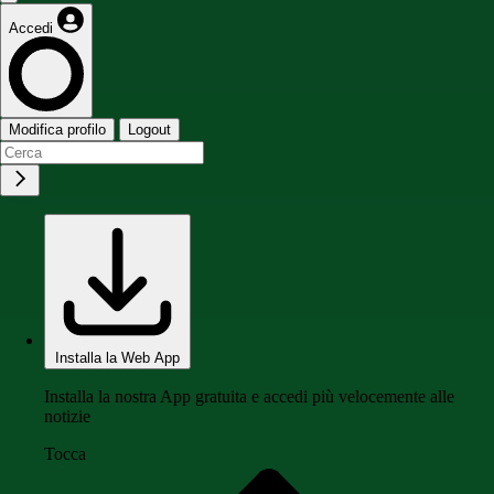
Accedi
Modifica profilo
Logout
Installa la Web App
Installa la nostra App gratuita e accedi più velocemente alle
notizie
Tocca