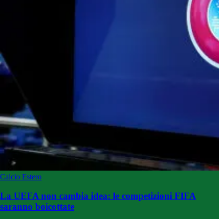
Calcio Estero
La UEFA non cambia idea: le competizioni FIFA
saranno boicottate