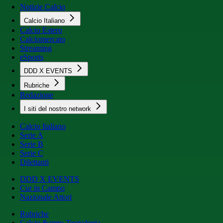
Notizie Calcio
Calcio Italiano
Calcio Estero
Calciomercato
Streaming
eSports
DDD X EVENTS
Rubriche
Redazione
I siti del nostro network
Calcio Italiano
Serie A
Serie B
Serie C
Dilettanti
DDD X EVENTS
Cur in Campo
Nazionale Attori
Rubriche
Calcio &amp; Tecnologia